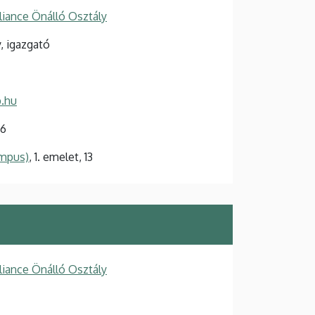
iance Önálló Osztály
, igazgató
.hu
26
ampus)
, 1. emelet, 13
iance Önálló Osztály