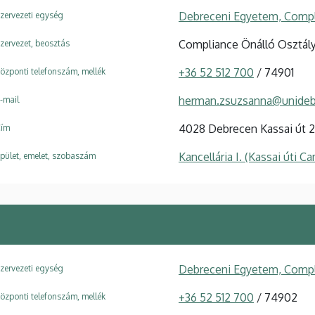
Debreceni Egyetem, Compl
zervezeti egység
Compliance Önálló Osztály
zervezet, beosztás
+36 52 512 700
/ 74901
özponti telefonszám, mellék
herman.zsuzsanna@unideb
-mail
4028 Debrecen Kassai út 
ím
Kancellária I. (Kassai úti C
pület, emelet, szobaszám
Debreceni Egyetem, Compl
zervezeti egység
+36 52 512 700
/ 74902
özponti telefonszám, mellék