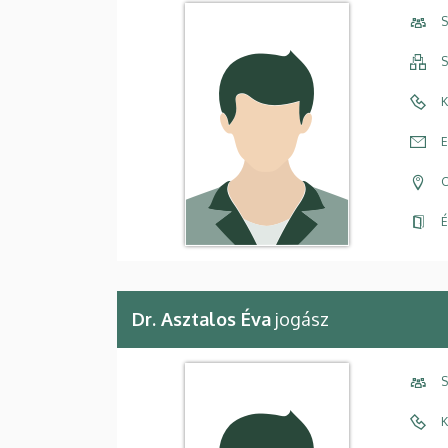
S
S
K
E
C
É
Dr. Asztalos Éva
jogász
S
K