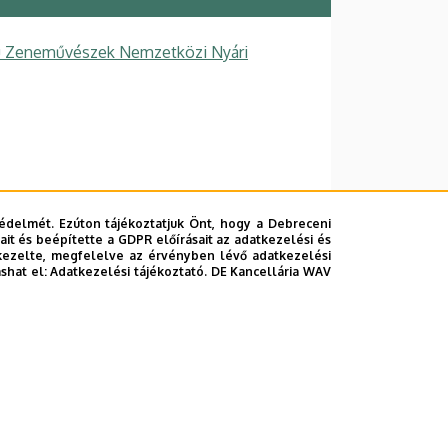
jú Zeneművészek Nemzetközi Nyári
édelmét. Ezúton tájékoztatjuk Önt, hogy a Debreceni
it és beépítette a GDPR előírásait az adatkezelési és
kezelte, megfelelve az érvényben lévő adatkezelési
ashat el:
Adatkezelési tájékoztató.
DE Kancellária WAV
lefonkönyvében
|
Súgó
|
Hibabejelentés