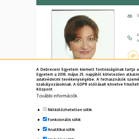
S
K
m
A Debreceni Egyetem kiemelt fontosságúnak tartja a
Egyetem a 2018. május 25. napjától kötelezően alkalm
adatvédelmi tevékenységébe. A felhasználók személ
szabályozásoknak. A GDPR előírásait követve frissítet
Központ
További információk
Nélkülözhetetlen sütik
Funkcionális sütik
Analitikai sütik
Dolgozói adatmódosítás igénylése a D