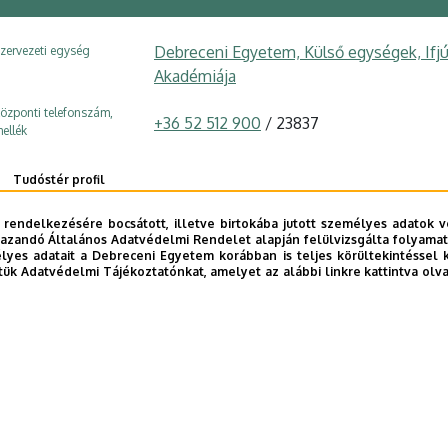
Debreceni Egyetem, Külső egységek, If
zervezeti egység
Akadémiája
özponti telefonszám,
+36 52 512 900
/ 23837
ellék
Tudóstér profil
 rendelkezésére bocsátott, illetve birtokába jutott személyes adatok v
azandó Általános Adatvédelmi Rendelet alapján felülvizsgálta folyamata
yes adatait a Debreceni Egyetem korábban is teljes körültekintéssel 
tük Adatvédelmi Tájékoztatónkat, amelyet az alábbi linkre kattintva olv
E telefonkönyvében
|
Külső személyek rögzítése a DE te