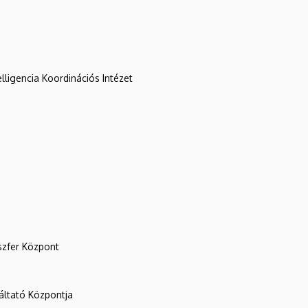
lligencia Koordinációs Intézet
szfer Központ
ltató Központja