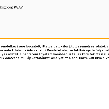
R Központ (WAV)
 rendelkezésére bocsátott, illetve birtokába jutott személyes adatok v
azandó Általános Adatvédelmi Rendelet alapján felülvizsgálta folyamata
yes adatait a Debreceni Egyetem korábban is teljes körültekintéssel 
tük Adatvédelmi Tájékoztatónkat, amelyet az alábbi linkre kattintva olv
E telefonkönyvében
|
Külső személyek rögzítése a DE te