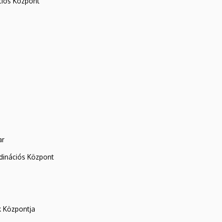
iós Központ
ar
rdinációs Központ
k Központja