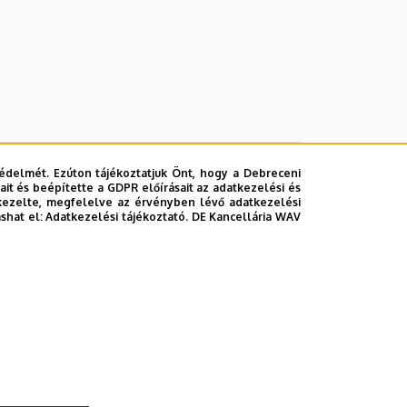
édelmét. Ezúton tájékoztatjuk Önt, hogy a Debreceni
it és beépítette a GDPR előírásait az adatkezelési és
kezelte, megfelelve az érvényben lévő adatkezelési
ashat el:
Adatkezelési tájékoztató.
DE Kancellária WAV
lefonkönyvében
|
Súgó
|
Hibabejelentés