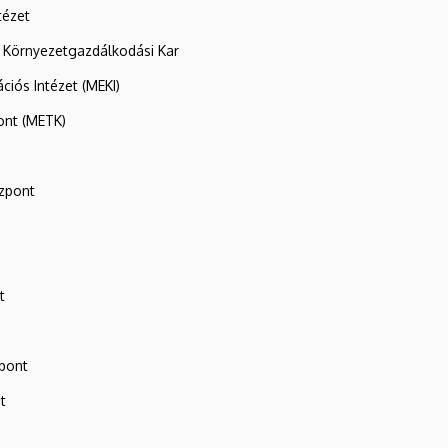
tézet
 Környezetgazdálkodási Kar
ációs Intézet (MEKI)
ont (METK)
zpont
t
zpont
t