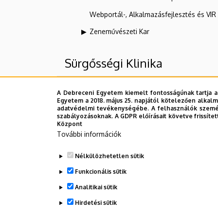
Webportál-, Alkalmazásfejlesztés és VI
Zeneművészeti Kar
Sürgősségi Klinika
Felettes szervezeti egységek
A Debreceni Egyetem kiemelt fontosságúnak tartja a
Egyetem a 2018. május 25. napjától kötelezően alkalm
adatvédelmi tevékenységébe. A felhasználók személ
Debreceni Egyetem
szabályozásoknak. A GDPR előírásait követve frissítet
Központ
DE Klinikai Központ (DEKK)
További információk
Egészségügyi Szolgáltató Egységek
Nélkülözhetetlen sütik
Klinikák
Funkcionális sütik
Analitikai sütik
Dolgozói adatmódosítás igénylése a D
Hirdetési sütik