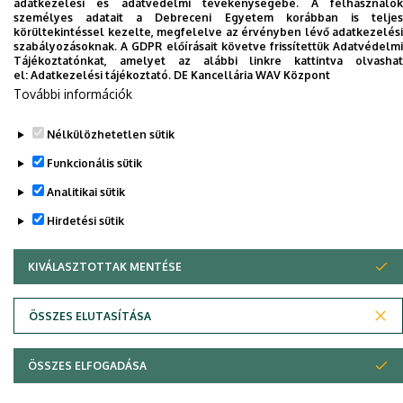
adatkezelési és adatvédelmi tevékenységébe. A felhasználók
telefonkönyvében
|
Külső személyek rögzítése a
személyes adatait a Debreceni Egyetem korábban is teljes
körültekintéssel kezelte, megfelelve az érvényben lévő adatkezelési
DE telefonkönyvében
|
Súgó
|
Hibabejelentés
szabályozásoknak. A GDPR előírásait követve frissítettük Adatvédelmi
Tájékoztatónkat, amelyet az alábbi linkre kattintva olvashat
el:
Adatkezelési tájékoztató.
DE Kancellária WAV Központ
További információk
Nélkülözhetetlen sütik
Funkcionális sütik
Analitikai sütik
Hirdetési sütik
Adatvédelem
Adatvédelem
KIVÁLASZTOTTAK MENTÉSE
WITHDRAW CONSENT
Szerzői jog © 2026 Unideb
ÖSSZES ELUTASÍTÁSA
ÖSSZES ELFOGADÁSA