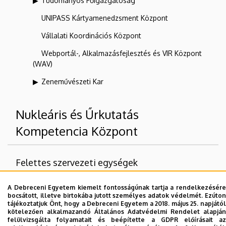
Tudományos Főigazgatóság
UNIPASS Kártyamenedzsment Központ
Vállalati Koordinációs Központ
Webportál-, Alkalmazásfejlesztés és VIR Központ
(WAV)
Zeneművészeti Kar
Nukleáris és Űrkutatás
Kompetencia Központ
Felettes szervezeti egységek
Debreceni Egyetem
A Debreceni Egyetem kiemelt fontosságúnak tartja a rendelkezésére
bocsátott, illetve birtokába jutott személyes adatok védelmét. Ezúton
tájékoztatjuk Önt, hogy a Debreceni Egyetem a 2018. május 25. napjától
kötelezően alkalmazandó Általános Adatvédelmi Rendelet alapján
felülvizsgálta folyamatait és beépítette a GDPR előírásait az
Dolgozói adatmódosítás igénylése a DE