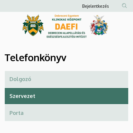
Telefonkönyv
Ugrás
Anonim
Bejelentkezés
a
Felhasználói
|
tartalomra
fiók
Debreceni
menüje
Alapellátási
és
Telefonkönyv
Egészségfejlesztési
Intézet