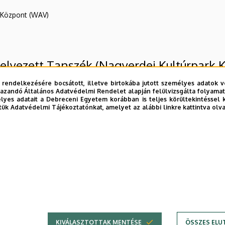
R Központ (WAV)
helyezett Tanszék (Nagyerdei Kultúrpark
 rendelkezésére bocsátott, illetve birtokába jutott személyes adatok v
azandó Általános Adatvédelmi Rendelet alapján felülvizsgálta folyamata
yes adatait a Debreceni Egyetem korábban is teljes körültekintéssel 
tük Adatvédelmi Tájékoztatónkat, amelyet az alábbi linkre kattintva olv
és Környezetgazdálkodási Kar
E telefonkönyvében
|
Külső személyek rögzítése a DE te
KIVÁLASZTOTTAK MENTÉSE
ÖSSZES ELU