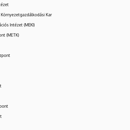
tézet
 Környezetgazdálkodási Kar
ációs Intézet (MEKI)
ont (METK)
zpont
t
zpont
t