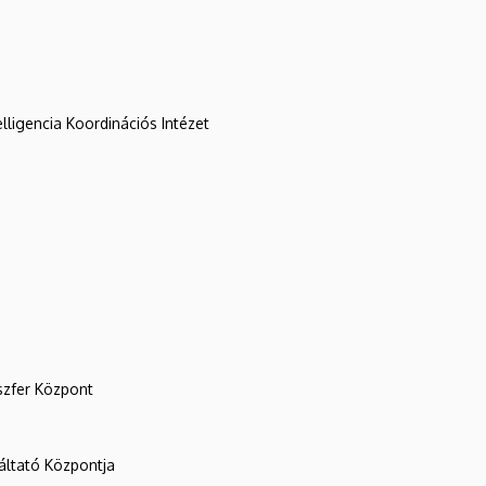
lligencia Koordinációs Intézet
szfer Központ
ltató Központja