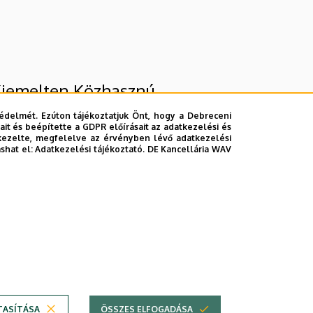
 Kiemelten Közhasznú
édelmét. Ezúton tájékoztatjuk Önt, hogy a Debreceni
it és beépítette a GDPR előírásait az adatkezelési és
kezelte, megfelelve az érvényben lévő adatkezelési
ashat el:
Adatkezelési tájékoztató.
DE Kancellária WAV
lefonkönyvében
|
Súgó
|
Hibabejelentés
TASÍTÁSA
ÖSSZES ELFOGADÁSA