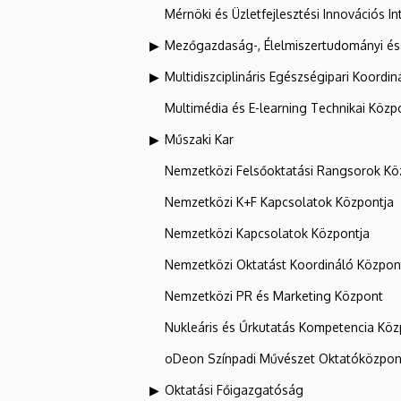
Mérnöki és Üzletfejlesztési Innovációs In
Mezőgazdaság-, Élelmiszertudományi és
Multidiszciplináris Egészségipari Koordin
Multimédia és E-learning Technikai Közp
Műszaki Kar
Nemzetközi Felsőoktatási Rangsorok Kö
Nemzetközi K+F Kapcsolatok Központja
Nemzetközi Kapcsolatok Központja
Nemzetközi Oktatást Koordináló Közpon
Nemzetközi PR és Marketing Központ
Nukleáris és Űrkutatás Kompetencia Kö
oDeon Színpadi Művészet Oktatóközpon
Oktatási Főigazgatóság