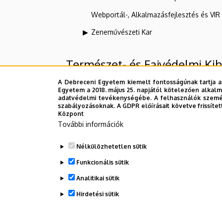
Webportál-, Alkalmazásfejlesztés és VI
Zeneművészeti Kar
Természet- és Fajvédelmi Ki
Nonprofit Kft.)
A Debreceni Egyetem kiemelt fontosságúnak tartja a
Egyetem a 2018. május 25. napjától kötelezően alkalm
adatvédelmi tevékenységébe. A felhasználók személ
szabályozásoknak. A GDPR előírásait követve frissítet
Felettes szervezeti egységek
Központ
További információk
Debreceni Egyetem
Nélkülözhetetlen sütik
Mezőgazdaság-, Élelmiszertudományi 
Funkcionális sütik
Analitikai sütik
Dolgozói adatmódosítás igénylése a D
Hirdetési sütik
WITHDRAW CONSENT