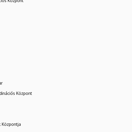
iós Központ
ar
rdinációs Központ
k Központja