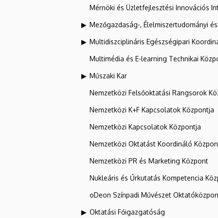
Mérnöki és Üzletfejlesztési Innovációs In
Mezőgazdaság-, Élelmiszertudományi és
Multidiszciplináris Egészségipari Koordin
Multimédia és E-learning Technikai Közp
Műszaki Kar
Nemzetközi Felsőoktatási Rangsorok Kö
Nemzetközi K+F Kapcsolatok Központja
Nemzetközi Kapcsolatok Központja
Nemzetközi Oktatást Koordináló Közpon
Nemzetközi PR és Marketing Központ
Nukleáris és Űrkutatás Kompetencia Kö
oDeon Színpadi Művészet Oktatóközpon
Oktatási Főigazgatóság