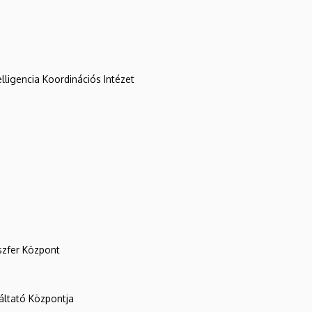
lligencia Koordinációs Intézet
szfer Központ
ltató Központja