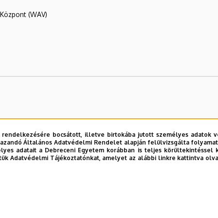
R Központ (WAV)
és Környezetgazdálkodási Kar
 rendelkezésére bocsátott, illetve birtokába jutott személyes adatok v
azandó Általános Adatvédelmi Rendelet alapján felülvizsgálta folyamata
rmészetvédelmi Intézet
yes adatait a Debreceni Egyetem korábban is teljes körültekintéssel 
tük Adatvédelmi Tájékoztatónkat, amelyet az alábbi linkre kattintva olv
 Monitoring Központ