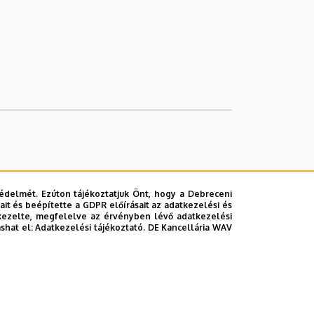
édelmét. Ezúton tájékoztatjuk Önt, hogy a Debreceni
it és beépítette a GDPR előírásait az adatkezelési és
kezelte, megfelelve az érvényben lévő adatkezelési
ashat el:
Adatkezelési tájékoztató.
DE Kancellária WAV