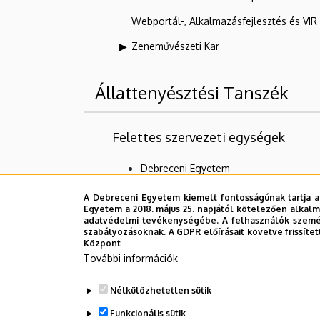
Webportál-, Alkalmazásfejlesztés és VI
Zeneművészeti Kar
Állattenyésztési Tanszék
Felettes szervezeti egységek
Debreceni Egyetem
Mezőgazdaság-, Élelmiszertudományi 
A Debreceni Egyetem kiemelt fontosságúnak tartja a
Egyetem a 2018. május 25. napjától kötelezően alkalm
Állattudományi, Biotechnológiai és Te
adatvédelmi tevékenységébe. A felhasználók személ
szabályozásoknak. A GDPR előírásait követve frissítet
Alárendelt szervezeti egységek
Központ
További információk
Halbiológiai Labor
Nélkülözhetetlen sütik
ROHU Regionális Határmenti Vadvilág
Funkcionális sütik