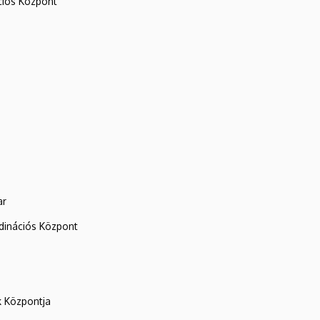
iós Központ
ar
rdinációs Központ
k Központja