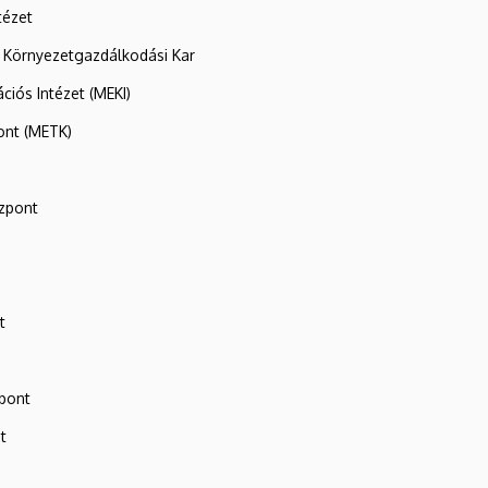
tézet
 Környezetgazdálkodási Kar
ációs Intézet (MEKI)
ont (METK)
zpont
t
zpont
t