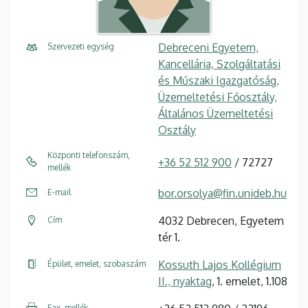
Debreceni Egyetem,
Szervezeti egység
Kancellária, Szolgáltatási
és Műszaki Igazgatóság,
Üzemeltetési Főosztály,
Általános Üzemeltetési
Osztály
Központi telefonszám,
+36 52 512 900
/ 72727
mellék
bor.orsolya@fin.unideb.hu
E-mail
4032 Debrecen, Egyetem
Cím
tér 1.
Kossuth Lajos Kollégium
Épület, emelet, szobaszám
II., nyaktag
, 1. emelet, 1.108
Fax, mellék