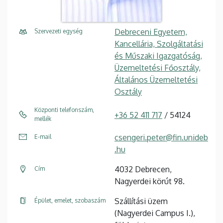
Debreceni Egyetem,
Szervezeti egység
Kancellária, Szolgáltatási
és Műszaki Igazgatóság,
Üzemeltetési Főosztály,
Általános Üzemeltetési
Osztály
Központi telefonszám,
+36 52 411 717
/ 54124
mellék
csengeri.peter@fin.unideb
E-mail
.hu
4032 Debrecen,
Cím
Nagyerdei körút 98.
Szállítási üzem
Épület, emelet, szobaszám
(Nagyerdei Campus I.),