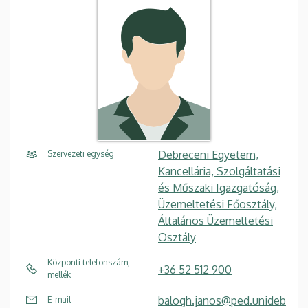
Debreceni Egyetem,
Szervezeti egység
Kancellária, Szolgáltatási
és Műszaki Igazgatóság,
Üzemeltetési Főosztály,
Általános Üzemeltetési
Osztály
Központi telefonszám,
+36 52 512 900
mellék
balogh.janos@ped.unideb
E-mail