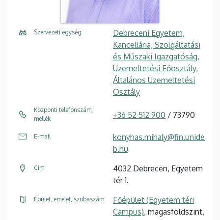
Debreceni Egyetem,
Szervezeti egység
Kancellária, Szolgáltatási
és Műszaki Igazgatóság,
Üzemeltetési Főosztály,
Általános Üzemeltetési
Osztály
Központi telefonszám,
+36 52 512 900
/ 73790
mellék
konyhas.mihaly@fin.unide
E-mail
b.hu
4032 Debrecen, Egyetem
Cím
tér 1.
Főépület (Egyetem téri
Épület, emelet, szobaszám
Campus)
, magasföldszint,