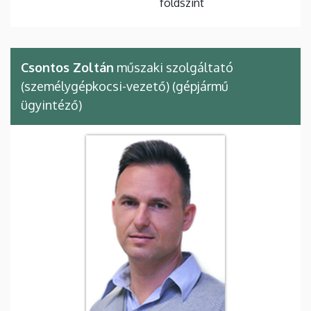
földszint
Csontos Zoltán
műszaki szolgáltató
(személygépkocsi-vezető) (gépjármű
ügyintéző)