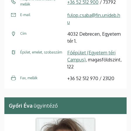
+36 52 512 900
/ 73792
mellék
fulop.csaba@fin.unideb.h
E-mail
u
4032 Debrecen, Egyetem
Cím
tér 1.
Főépület (Egyetem téri
Épület, emelet, szobaszám
Campus)
, magasföldszint,
122
+36 52 512 970 / 23120
Fax, mellék
Győri Éva
ügyintéző