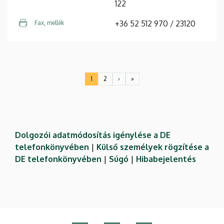
122
+36 52 512 970 / 23120
Fax, mellék
Oldalszámozás
1
2
›
»
Jelenlegi
Oldal
Következő
Utolsó
oldal
oldal
oldal
Dolgozói adatmódosítás igénylése a DE
telefonkönyvében
|
Külső személyek rögzítése a
DE telefonkönyvében
|
Súgó
|
Hibabejelentés