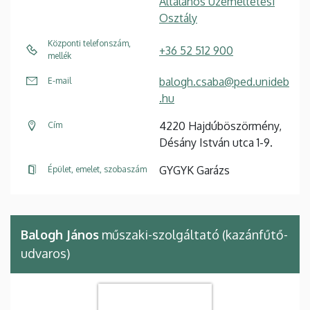
Általános Üzemeltetési
Osztály
Központi telefonszám,
+36 52 512 900
mellék
balogh.csaba@ped.unideb
E-mail
.hu
4220 Hajdúböszörmény,
Cím
Désány István utca 1-9.
GYGYK Garázs
Épület, emelet, szobaszám
Balogh János
műszaki-szolgáltató (kazánfűtő-
udvaros)