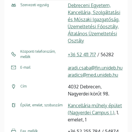
Debreceni Egyetem,
Szervezeti egység
Kancellária, Szolgáltatási
és Műszaki Igazgatóság,
Üzemeltetési Főosztály,
Általános Üzemeltetési
Osztály
Központi telefonszám,
+36 52 411 717
/ 56282
mellék
aradi.csaba@fin.unideb.hu
E-mail
aradics@med.unideb.hu
4032 Debrecen,
Cím
Nagyerdei körút 98.
Kancellária műhely épület
Épület, emelet, szobaszám
(Nagyerdei Campus I.)
, 1.
emelet, 1
+36 52 255 784 / 54874
Fax, mellék