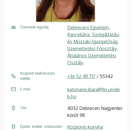
Debreceni Egyetem,
Szervezeti egység
Kancellária, Szolgáltatási
és Műszaki Igazgatóság,
Üzemeltetési Főosztály,
Általános Üzemeltetési
Osztály
Központi telefonszám,
+36 52 411 717
/ 55342
mellék
katonane.klara@fin.unide
E-mail
b.hu
4032 Debrecen Nagyerdei
Cím
körút 98
Központi konyha
Épület, emelet, szobaszám