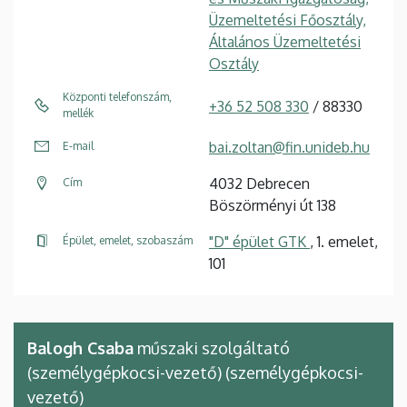
Üzemeltetési Főosztály,
Általános Üzemeltetési
Osztály
Központi telefonszám,
+36 52 508 330
/ 88330
mellék
bai.zoltan@fin.unideb.hu
E-mail
4032 Debrecen
Cím
Böszörményi út 138
"D" épület GTK
, 1. emelet,
Épület, emelet, szobaszám
101
Balogh Csaba
műszaki szolgáltató
(személygépkocsi-vezető) (személygépkocsi-
vezető)