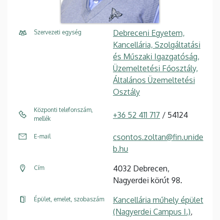
Debreceni Egyetem,
Szervezeti egység
Kancellária, Szolgáltatási
és Műszaki Igazgatóság,
Üzemeltetési Főosztály,
Általános Üzemeltetési
Osztály
Központi telefonszám,
+36 52 411 717
/ 54124
mellék
csontos.zoltan@fin.unide
E-mail
b.hu
4032 Debrecen,
Cím
Nagyerdei körút 98.
Kancellária műhely épület
Épület, emelet, szobaszám
(Nagyerdei Campus I.)
,