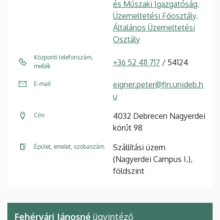
és Műszaki Igazgatóság,
Üzemeltetési Főosztály,
Általános Üzemeltetési
Osztály
Központi telefonszám,
+36 52 411 717
/ 54124
mellék
eigner.peter@fin.unideb.h
E-mail
u
4032 Debrecen Nagyerdei
Cím
körút 98
Szállítási üzem
Épület, emelet, szobaszám
(Nagyerdei Campus I.),
földszint
Fehérvári Jánosné
ügyintéző