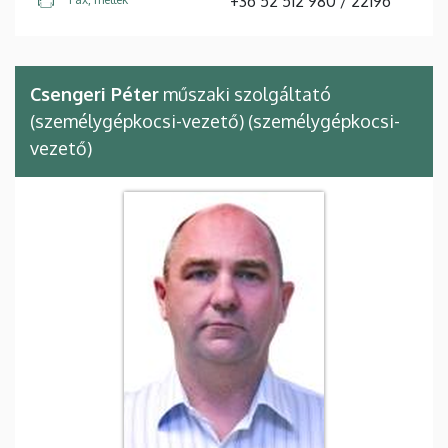
+36 52 512 980 / 22196
Csengeri Péter
műszaki szolgáltató
(személygépkocsi-vezető) (személygépkocsi-
vezető)