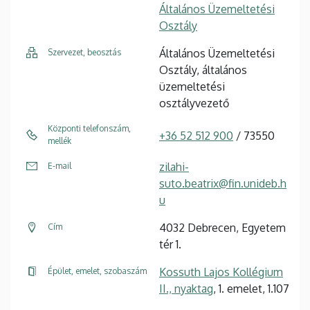
Általános Üzemeltetési
Osztály
Általános Üzemeltetési
Szervezet, beosztás
Osztály, általános
üzemeltetési
osztályvezető
Központi telefonszám,
+36 52 512 900
/ 73550
mellék
zilahi-
E-mail
suto.beatrix@fin.unideb.h
u
4032 Debrecen, Egyetem
Cím
tér 1.
Kossuth Lajos Kollégium
Épület, emelet, szobaszám
II., nyaktag
, 1. emelet, 1.107