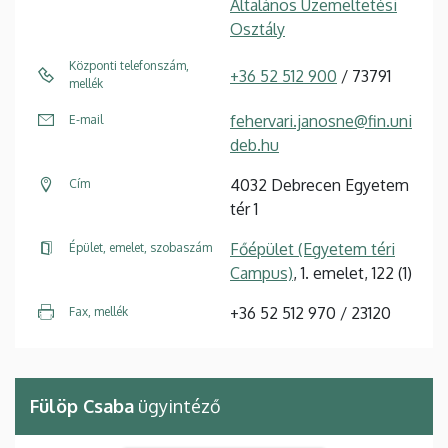
Általános Üzemeltetési
Osztály
Központi telefonszám,
+36 52 512 900
/ 73791
mellék
fehervari.janosne@fin.uni
E-mail
deb.hu
4032 Debrecen Egyetem
Cím
tér 1
Főépület (Egyetem téri
Épület, emelet, szobaszám
Campus)
, 1. emelet, 122 (1)
+36 52 512 970 / 23120
Fax, mellék
Fülöp Csaba
ügyintéző