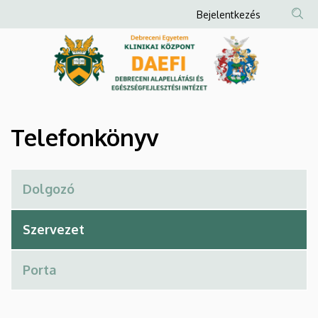
Telefonkönyv
Ugrás
Anonim
Bejelentkezés
a
Felhasználói
|
tartalomra
fiók
Debreceni
menüje
Alapellátási
és
Telefonkönyv
Egészségfejlesztési
Intézet