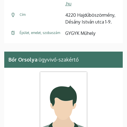
.hu
4220 Hajdúböszörmény,
Cím
Désány István utca 1-9.
GYGYK Műhely
Épület, emelet, szobaszám
Bőr Orsolya
ügyvivő-szakértő