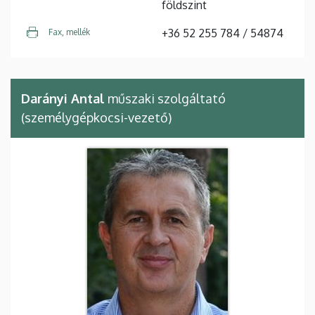
földszint
+36 52 255 784 / 54874
Fax, mellék
Darányi Antal
műszaki szolgáltató
(személygépkocsi-vezető)