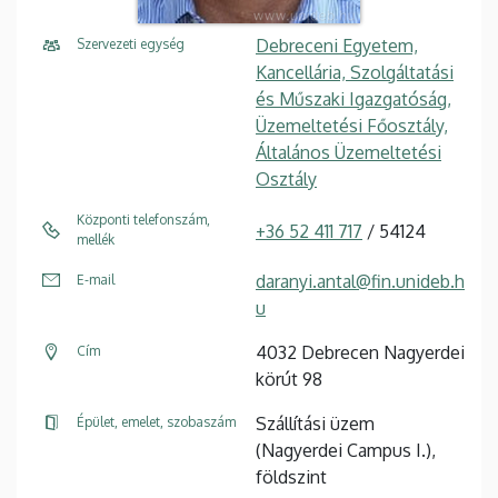
Debreceni Egyetem,
Szervezeti egység
Kancellária, Szolgáltatási
és Műszaki Igazgatóság,
Üzemeltetési Főosztály,
Általános Üzemeltetési
Osztály
Központi telefonszám,
+36 52 411 717
/ 54124
mellék
daranyi.antal@fin.unideb.h
E-mail
u
4032 Debrecen Nagyerdei
Cím
körút 98
Szállítási üzem
Épület, emelet, szobaszám
(Nagyerdei Campus I.),
földszint