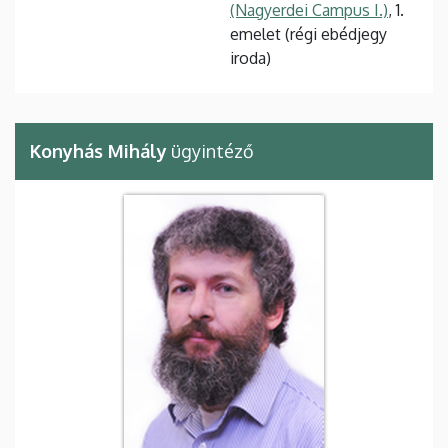
(Nagyerdei Campus I.)
, 1.
emelet (régi ebédjegy
iroda)
Konyhás Mihály
ügyintéző