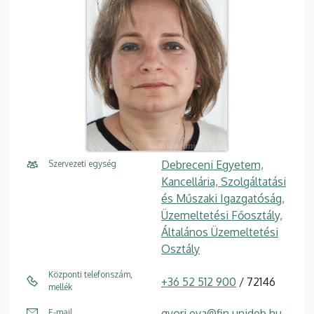
Debreceni Egyetem,
Szervezeti egység
Kancellária, Szolgáltatási
és Műszaki Igazgatóság,
Üzemeltetési Főosztály,
Általános Üzemeltetési
Osztály
Központi telefonszám,
+36 52 512 900
/ 72146
mellék
gyori.eva@fin.unideb.hu
E-mail