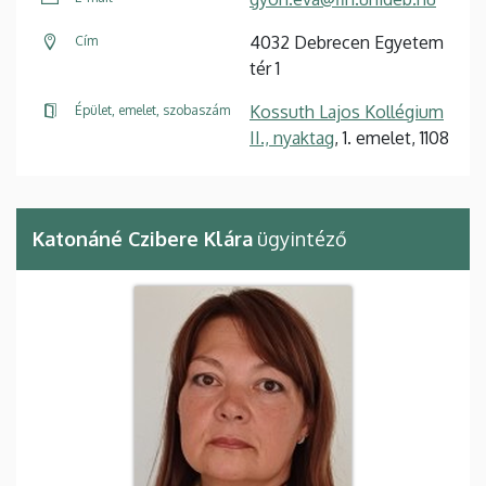
4032 Debrecen Egyetem
Cím
tér 1
Kossuth Lajos Kollégium
Épület, emelet, szobaszám
II., nyaktag
, 1. emelet, 1108
Katonáné Czibere Klára
ügyintéző