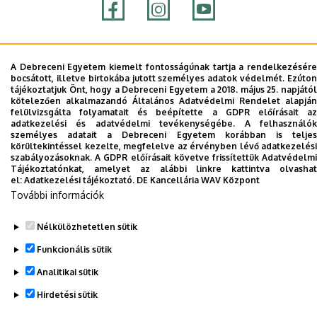
Adatvédelem
Adatvédelem
A Debreceni Egyetem kiemelt fontosságúnak tartja a rendelkezésére
bocsátott, illetve birtokába jutott személyes adatok védelmét. Ezúton
tájékoztatjuk Önt, hogy a Debreceni Egyetem a 2018. május 25. napjától
Szerzői jog © 2026 Unideb
kötelezően alkalmazandó Általános Adatvédelmi Rendelet alapján
felülvizsgálta folyamatait és beépítette a GDPR előírásait az
adatkezelési és adatvédelmi tevékenységébe. A felhasználók
személyes adatait a Debreceni Egyetem korábban is teljes
körültekintéssel kezelte, megfelelve az érvényben lévő adatkezelési
szabályozásoknak. A GDPR előírásait követve frissítettük Adatvédelmi
Tájékoztatónkat, amelyet az alábbi linkre kattintva olvashat
el:
Adatkezelési tájékoztató.
DE Kancellária WAV Központ
További információk
Nélkülözhetetlen sütik
Funkcionális sütik
Analitikai sütik
Hirdetési sütik