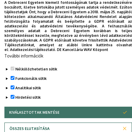
Környezetgazdálkodási Kar
A Debreceni Egyetem kiemelt fontosságúnak tartja a rendelkezésére
bocsátott, illetve birtokába jutott személyes adatok védelmét. Ezúton
tájékoztatjuk Önt, hogy a Debreceni Egyetem a 2018. május 25. napjától
kötelezően alkalmazandó Általános Adatvédelmi Rendelet alapján
Dolgozói adatmódosítás igénylése a DE
felülvizsgálta folyamatait és beépítette a GDPR előírásait az
adatkezelési és adatvédelmi tevékenységébe. A felhasználók
telefonkönyvében
|
Külső személyek rögzítése a
személyes adatait a Debreceni Egyetem korábban is teljes
DE telefonkönyvében
|
Súgó
|
Hibabejelentés
körültekintéssel kezelte, megfelelve az érvényben lévő adatkezelési
szabályozásoknak. A GDPR előírásait követve frissítettük Adatvédelmi
Tájékoztatónkat, amelyet az alábbi linkre kattintva olvashat
el:
Adatkezelési tájékoztató.
DE Kancellária WAV Központ
További információk
Nélkülözhetetlen sütik
Funkcionális sütik
Analitikai sütik
Adatvédelem
Adatvédelem
Hirdetési sütik
KIVÁLASZTOTTAK MENTÉSE
WITHDRAW CONSENT
Szerzői jog © 2026 Unideb
ÖSSZES ELUTASÍTÁSA