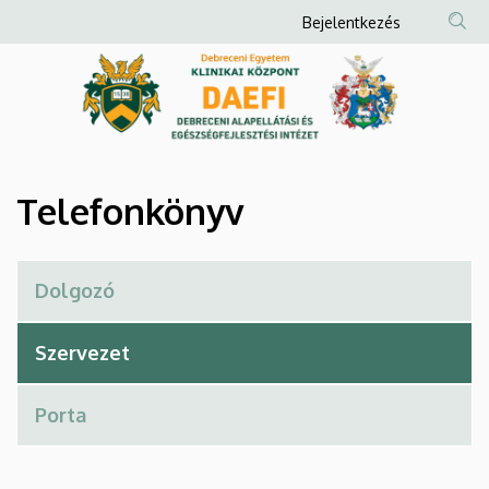
Telefonkönyv
Ugrás
Anonim
Bejelentkezés
a
Felhasználói
|
tartalomra
fiók
Debreceni
menüje
Alapellátási
és
Telefonkönyv
Egészségfejlesztési
Intézet