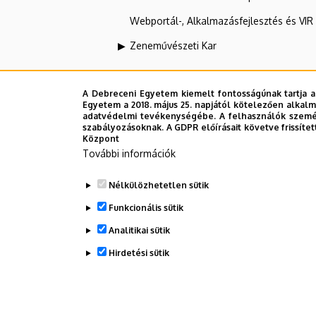
Webportál-, Alkalmazásfejlesztés és VI
Zeneművészeti Kar
Kancellária Titkárság
A Debreceni Egyetem kiemelt fontosságúnak tartja a
Egyetem a 2018. május 25. napjától kötelezően alkalm
adatvédelmi tevékenységébe. A felhasználók személ
szabályozásoknak. A GDPR előírásait követve frissítet
Felettes szervezeti egységek
Központ
További információk
Debreceni Egyetem
Nélkülözhetetlen sütik
Kancellária
Funkcionális sütik
Analitikai sütik
Dolgozói adatmódosítás igénylése a D
Hirdetési sütik
WITHDRAW CONSENT