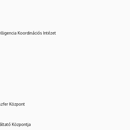
lligencia Koordinációs Intézet
szfer Központ
ltató Központja