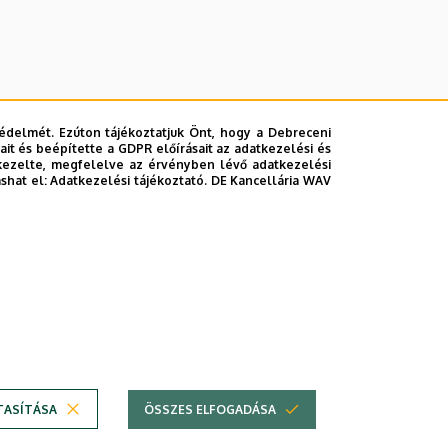
édelmét. Ezúton tájékoztatjuk Önt, hogy a Debreceni
it és beépítette a GDPR előírásait az adatkezelési és
kezelte, megfelelve az érvényben lévő adatkezelési
ashat el:
Adatkezelési tájékoztató.
DE Kancellária WAV
lefonkönyvében
|
Súgó
|
Hibabejelentés
TASÍTÁSA
ÖSSZES ELFOGADÁSA