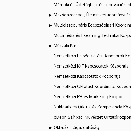
Mérnöki és Üzletfejlesztési Innovációs In
Mezőgazdaság-, Élelmiszertudományi és
Multidiszciplináris Egészségipari Koordin
Multimédia és E-learning Technikai Közp
Műszaki Kar
Nemzetközi Felsőoktatási Rangsorok Kö
Nemzetközi K+F Kapcsolatok Központja
Nemzetközi Kapcsolatok Központja
Nemzetközi Oktatást Koordináló Közpon
Nemzetközi PR és Marketing Központ
Nukleáris és Űrkutatás Kompetencia Kö
oDeon Színpadi Művészet Oktatóközpon
Oktatási Főigazgatóság