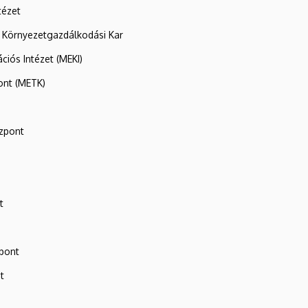
tézet
 Környezetgazdálkodási Kar
ációs Intézet (MEKI)
ont (METK)
zpont
t
zpont
t