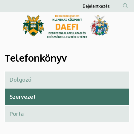
Telefonkönyv
Ugrás
Anonim
Bejelentkezés
a
Felhasználói
|
tartalomra
fiók
Debreceni
menüje
Alapellátási
és
Telefonkönyv
Egészségfejlesztési
Intézet