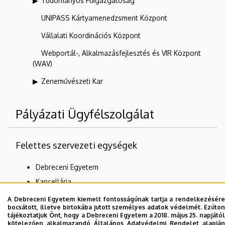
Tudományos Főigazgatóság
UNIPASS Kártyamenedzsment Központ
Vállalati Koordinációs Központ
Webportál-, Alkalmazásfejlesztés és VIR Központ
(WAV)
Zeneművészeti Kar
Pályázati Ügyfélszolgálat
Felettes szervezeti egységek
Debreceni Egyetem
Kancellária
Pályázati Központ
A Debreceni Egyetem kiemelt fontosságúnak tartja a rendelkezésére
bocsátott, illetve birtokába jutott személyes adatok védelmét. Ezúton
tájékoztatjuk Önt, hogy a Debreceni Egyetem a 2018. május 25. napjától
kötelezően alkalmazandó Általános Adatvédelmi Rendelet alapján