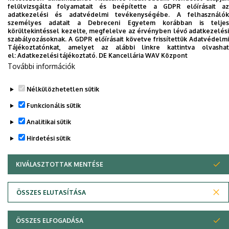
felülvizsgálta folyamatait és beépítette a GDPR előírásait az
Dolgozói adatmódosítás igénylése a DE
adatkezelési és adatvédelmi tevékenységébe. A felhasználók
telefonkönyvében
|
Külső személyek rögzítése a
személyes adatait a Debreceni Egyetem korábban is teljes
körültekintéssel kezelte, megfelelve az érvényben lévő adatkezelési
DE telefonkönyvében
|
Súgó
|
Hibabejelentés
szabályozásoknak. A GDPR előírásait követve frissítettük Adatvédelmi
Tájékoztatónkat, amelyet az alábbi linkre kattintva olvashat
el:
Adatkezelési tájékoztató.
DE Kancellária WAV Központ
További információk
Nélkülözhetetlen sütik
Funkcionális sütik
Analitikai sütik
Hirdetési sütik
Adatvédelem
Adatvédelem
KIVÁLASZTOTTAK MENTÉSE
WITHDRAW CONSENT
Szerzői jog © 2026 Unideb
ÖSSZES ELUTASÍTÁSA
ÖSSZES ELFOGADÁSA