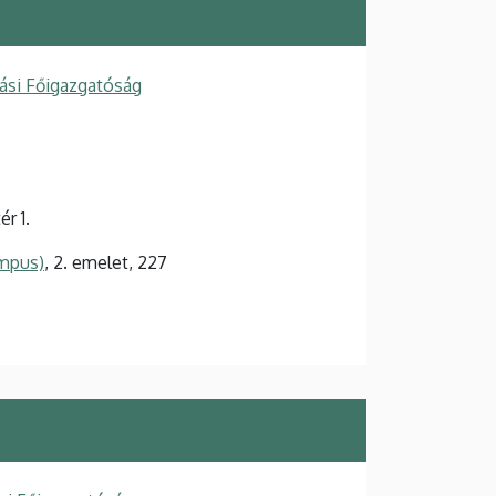
ási Főigazgatóság
r 1.
ampus)
, 2. emelet, 227