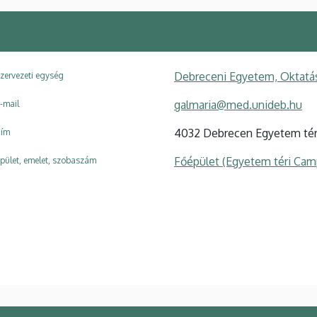
Debreceni Egyetem, Oktatá
zervezeti egység
galmaria@med.unideb.hu
-mail
4032 Debrecen Egyetem tér
ím
Főépület (Egyetem téri Cam
pület, emelet, szobaszám