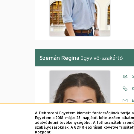
Szemán Regina
ügyvivő-szakértő
S
K
E
C
A Debreceni Egyetem kiemelt fontosságúnak tartja a
Egyetem a 2018. május 25. napjától kötelezően alkalm
adatvédelmi tevékenységébe. A felhasználók személ
É
szabályozásoknak. A GDPR előírásait követve frissítet
Központ