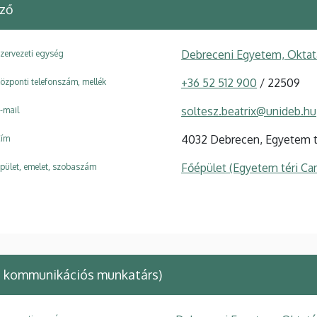
ző
Debreceni Egyetem, Oktat
zervezeti egység
+36 52 512 900
/ 22509
özponti telefonszám, mellék
soltesz.beatrix@unideb.hu
-mail
4032 Debrecen, Egyetem té
ím
Főépület (Egyetem téri C
pület, emelet, szobaszám
e kommunikációs munkatárs)