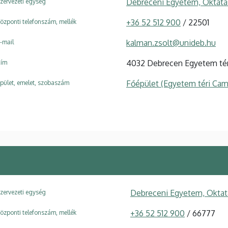
Debreceni Egyetem, Oktatá
zervezeti egység
+36 52 512 900
/ 22501
özponti telefonszám, mellék
kalman.zsolt@unideb.hu
-mail
4032 Debrecen Egyetem tér
ím
Főépület (Egyetem téri Ca
pület, emelet, szobaszám
Debreceni Egyetem, Oktat
zervezeti egység
+36 52 512 900
/ 66777
özponti telefonszám, mellék