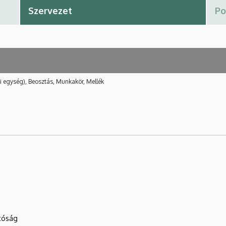
i egység), Beosztás, Munkakör, Mellék
atóság