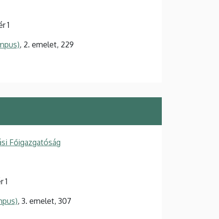
r 1
ampus)
, 2. emelet, 229
si Főigazgatóság
 1
mpus)
, 3. emelet, 307