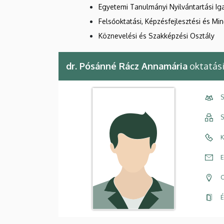
Egyetemi Tanulmányi Nyilvántartási Ig
Felsőoktatási, Képzésfejlesztési és Mi
Köznevelési és Szakképzési Osztály
dr. Pósánné Rácz Annamária
oktatási
S
S
K
E
C
É