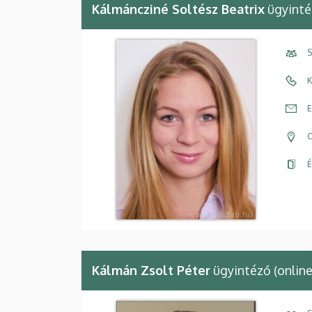
Kálmáncziné Soltész Beatrix
ügyinté
S
K
E
C
É
Kálmán Zsolt Péter
ügyintéző (onlin