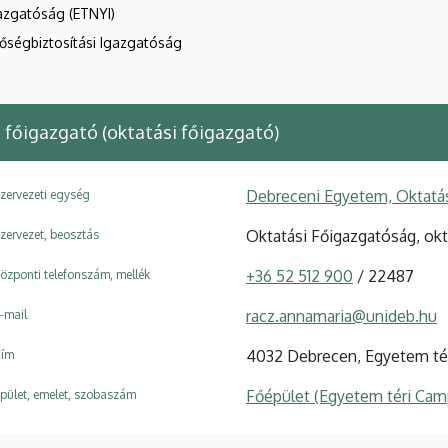
azgatóság (ETNYI)
nőségbiztosítási Igazgatóság
 főigazgató (oktatási főigazgató)
Debreceni Egyetem, Oktatá
zervezeti egység
Oktatási Főigazgatóság, okt
zervezet, beosztás
+36 52 512 900
/ 22487
özponti telefonszám, mellék
racz.annamaria@unideb.hu
-mail
4032 Debrecen, Egyetem tér
ím
Főépület (Egyetem téri Cam
pület, emelet, szobaszám