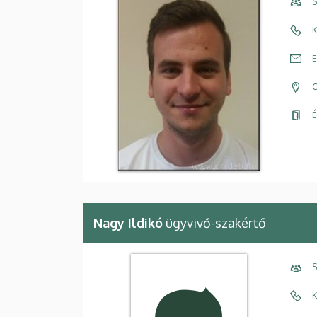
S
K
E
C
É
Nagy Ildikó
ügyvivő-szakértő
S
K