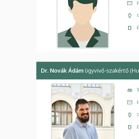
E
C
É
Dr. Novák Ádám
ügyvivő-szakértő (Hu
S
E
C
É