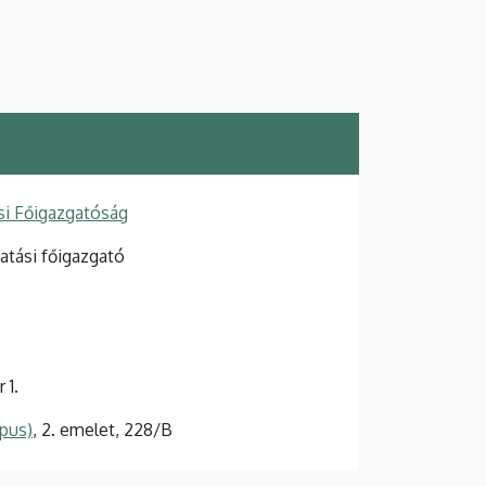
si Főigazgatóság
atási főigazgató
 1.
pus)
, 2. emelet, 228/B