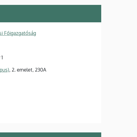
si Főigazgatóság
 1
pus)
, 2. emelet, 230A