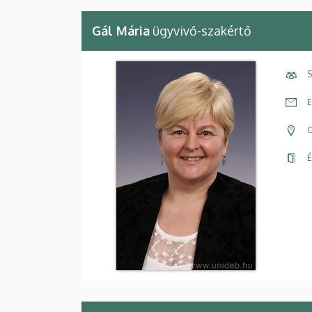
Gál Mária
ügyvivő-szakértő
S
E
C
É