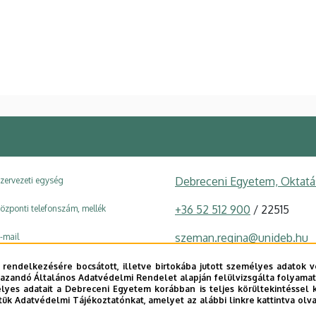
Debreceni Egyetem, Oktatá
zervezeti egység
+36 52 512 900
/ 22515
özponti telefonszám, mellék
szeman.regina@unideb.hu
-mail
4032 Debrecen Egyetem tér
ím
 rendelkezésére bocsátott, illetve birtokába jutott személyes adatok v
azandó Általános Adatvédelmi Rendelet alapján felülvizsgálta folyamata
yes adatait a Debreceni Egyetem korábban is teljes körültekintéssel 
Főépület (Egyetem téri Ca
pület, emelet, szobaszám
tük Adatvédelmi Tájékoztatónkat, amelyet az alábbi linkre kattintva olv