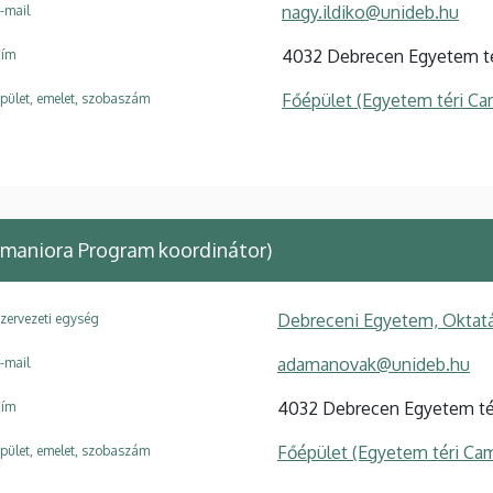
nagy.ildiko@unideb.hu
-mail
4032 Debrecen Egyetem té
ím
Főépület (Egyetem téri C
pület, emelet, szobaszám
maniora Program koordinátor)
Debreceni Egyetem, Oktatá
zervezeti egység
adamanovak@unideb.hu
-mail
4032 Debrecen Egyetem tér
ím
Főépület (Egyetem téri Ca
pület, emelet, szobaszám