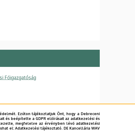
si Főigazgatóság
 1
édelmét. Ezúton tájékoztatjuk Önt, hogy a Debreceni
it és beépítette a GDPR előírásait az adatkezelési és
kezelte, megfelelve az érvényben lévő adatkezelési
mpus)
, 2. emelet, 230 A
ashat el:
Adatkezelési tájékoztató.
DE Kancellária WAV