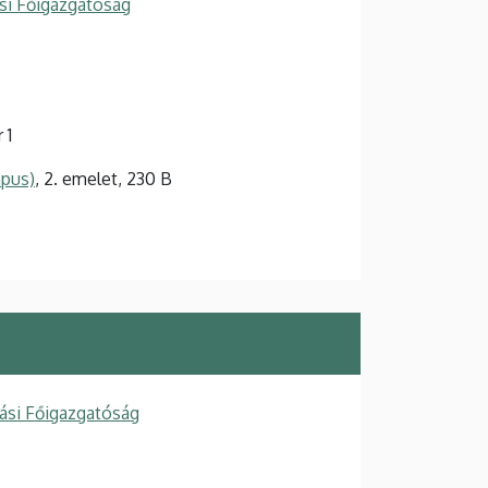
si Főigazgatóság
 1
mpus)
, 2. emelet, 230 B
ási Főigazgatóság