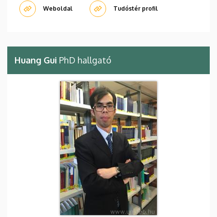
Weboldal
Tudóstér profil
Huang Gui
PhD hallgató