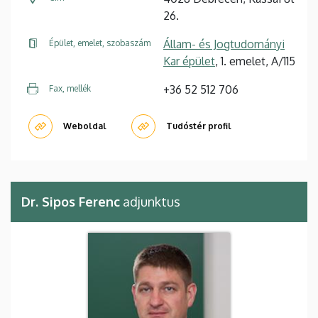
26.
Állam- és Jogtudományi
Épület, emelet, szobaszám
Kar épület
, 1. emelet, A/115
+36 52 512 706
Fax, mellék
Weboldal
Tudóstér profil
Dr. Sipos Ferenc
adjunktus