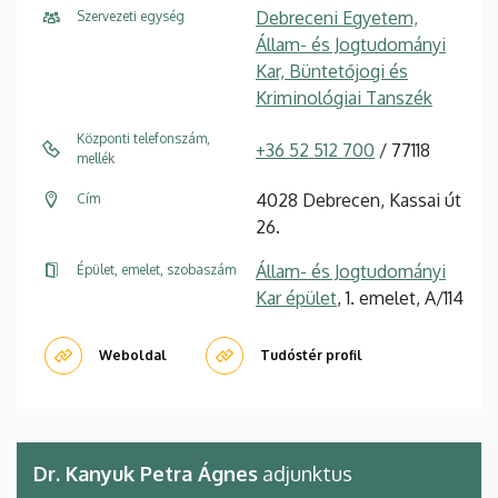
Debreceni Egyetem,
Szervezeti egység
Állam- és Jogtudományi
Kar, Büntetőjogi és
Kriminológiai Tanszék
Központi telefonszám,
+36 52 512 700
/ 77118
mellék
4028 Debrecen, Kassai út
Cím
26.
Állam- és Jogtudományi
Épület, emelet, szobaszám
Kar épület
, 1. emelet, A/114
Weboldal
Tudóstér profil
Dr. Kanyuk Petra Ágnes
adjunktus