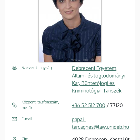
Debreceni Egyetem,
Szervezeti egység
Állam- és Jogtudományi
Kar, Büntetőjogi és
Kriminológiai Tanszék
Központi telefonszám,
+36 52 512 700
/ 77120
mellék
papai-
E-mail
tarr.agnes@law.unideb.hu
4028 Debrecen, Kassai út
Cím