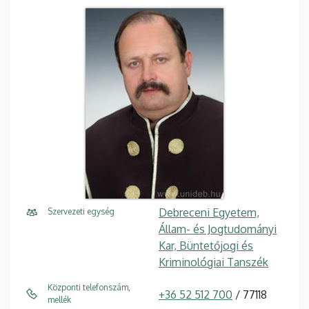
Debreceni Egyetem,
Szervezeti egység
Állam- és Jogtudományi
Kar, Büntetőjogi és
Kriminológiai Tanszék
Központi telefonszám,
+36 52 512 700
/ 77118
mellék