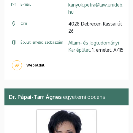
kanyuk.petra@law.unideb.
E-mail
hu
4028 Debrecen Kassai út
Cím
26
Állam- és Jogtudományi
Épület, emelet, szobaszám
Kar épület
, 1. emelet, A/115
Weboldal
Dr. Pápai-Tarr Ágnes
egyetemi docens