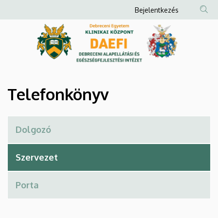
Telefonkönyv
Ugrás
Anonim
Bejelentkezés
a
Felhasználói
|
tartalomra
fiók
Debreceni
menüje
Alapellátási
és
Telefonkönyv
Egészségfejlesztési
Intézet