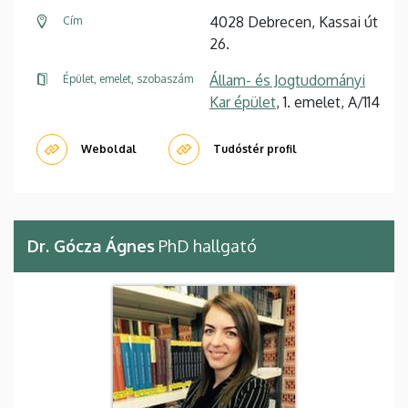
4028 Debrecen, Kassai út
Cím
26.
Állam- és Jogtudományi
Épület, emelet, szobaszám
Kar épület
, 1. emelet, A/114
Weboldal
Tudóstér profil
Dr. Gócza Ágnes
PhD hallgató