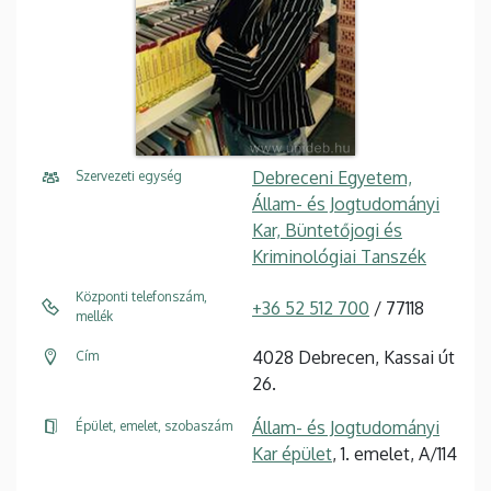
Debreceni Egyetem,
Szervezeti egység
Állam- és Jogtudományi
Kar, Büntetőjogi és
Kriminológiai Tanszék
Központi telefonszám,
+36 52 512 700
/ 77118
mellék
4028 Debrecen, Kassai út
Cím
26.
Állam- és Jogtudományi
Épület, emelet, szobaszám
Kar épület
, 1. emelet, A/114