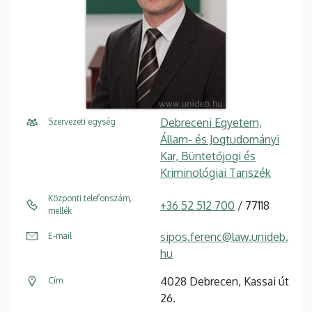
Debreceni Egyetem,
Szervezeti egység
Állam- és Jogtudományi
Kar, Büntetőjogi és
Kriminológiai Tanszék
Központi telefonszám,
+36 52 512 700
/ 77118
mellék
sipos.ferenc@law.unideb.
E-mail
hu
4028 Debrecen, Kassai út
Cím
26.