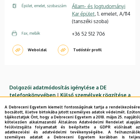
Állam- és Jogtudományi
Épület, emelet, szobaszám
Kar épület
, 1. emelet, A/114
(tanszéki szoba)
+36 52 512 706
Fax, mellék
Weboldal
Tudóstér profil
Dolgozói adatmódosítás igénylése a DE
telefonkönyvében
|
Külső személyek rögzítése a
DE telefonkönyvében
|
Súgó
|
Hibabejelentés
A Debreceni Egyetem kiemelt fontosságúnak tartja a rendelkezésére
bocsátott, illetve birtokába jutott személyes adatok védelmét. Ezúton
tájékoztatjuk Önt, hogy a Debreceni Egyetem a 2018. május 25. napjától
kötelezően alkalmazandó Általános Adatvédelmi Rendelet alapján
felülvizsgálta folyamatait és beépítette a GDPR előírásait az
adatkezelési és adatvédelmi tevékenységébe. A felhasználók
személyes adatait a Debreceni Egyetem korábban is teljes