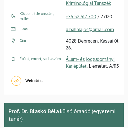
Kriminológiai Tanszék
Központi telefonszám,
+36 52 512 700
/ 77120
mellék
d.ballalajos@gmail.com
E-mail
4028 Debrecen, Kassai út
Cím
26.
Állam- és Jogtudományi
Épület, emelet, szobaszám
Kar épület
, 1. emelet, A/115
Weboldal
Prof. Dr. Blaskó Béla
külső óraadó (egyetemi
tanár)