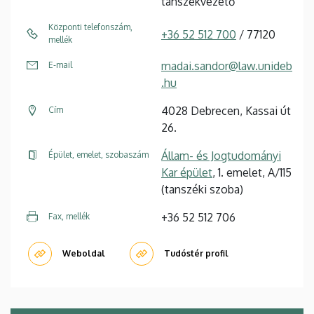
tanszékvezető
Központi telefonszám,
+36 52 512 700
/ 77120
mellék
madai.sandor@law.unideb
E-mail
.hu
4028 Debrecen, Kassai út
Cím
26.
Állam- és Jogtudományi
Épület, emelet, szobaszám
Kar épület
, 1. emelet, A/115
(tanszéki szoba)
+36 52 512 706
Fax, mellék
Weboldal
Tudóstér profil