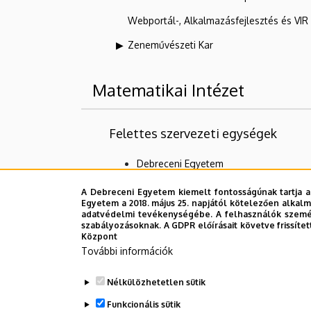
Webportál-, Alkalmazásfejlesztés és VI
Zeneművészeti Kar
Matematikai Intézet
Felettes szervezeti egységek
Debreceni Egyetem
Természettudományi és Technológiai 
A Debreceni Egyetem kiemelt fontosságúnak tartja a
Egyetem a 2018. május 25. napjától kötelezően alkalm
Alárendelt szervezeti egységek
adatvédelmi tevékenységébe. A felhasználók személ
szabályozásoknak. A GDPR előírásait követve frissítet
Központ
Algebra és Számelmélet Tanszék
További információk
Analízis Tanszék
Nélkülözhetetlen sütik
Geometria Tanszék
Funkcionális sütik