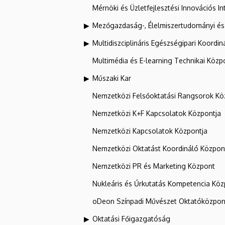
Mérnöki és Üzletfejlesztési Innovációs In
Mezőgazdaság-, Élelmiszertudományi és
Multidiszciplináris Egészségipari Koordin
Multimédia és E-learning Technikai Közp
Műszaki Kar
Nemzetközi Felsőoktatási Rangsorok Kö
Nemzetközi K+F Kapcsolatok Központja
Nemzetközi Kapcsolatok Központja
Nemzetközi Oktatást Koordináló Közpon
Nemzetközi PR és Marketing Központ
Nukleáris és Űrkutatás Kompetencia Kö
oDeon Színpadi Művészet Oktatóközpon
Oktatási Főigazgatóság