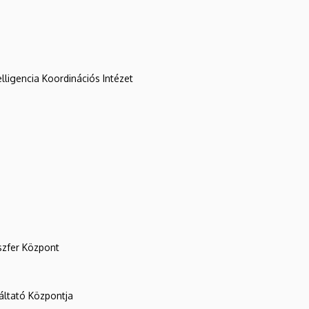
lligencia Koordinációs Intézet
szfer Központ
ltató Központja