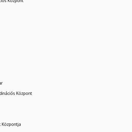
iós Központ
ar
rdinációs Központ
k Központja