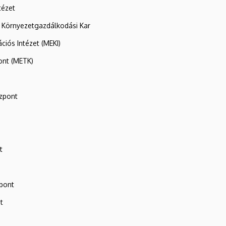
tézet
 Környezetgazdálkodási Kar
ációs Intézet (MEKI)
ont (METK)
zpont
t
zpont
t