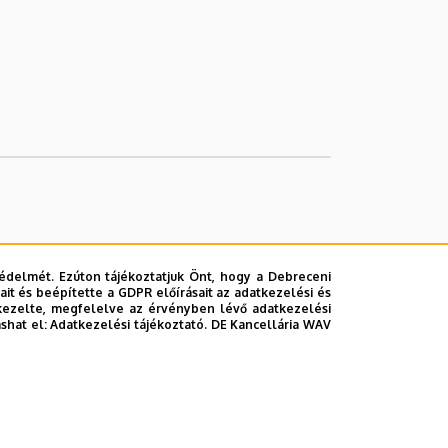
édelmét. Ezúton tájékoztatjuk Önt, hogy a Debreceni
it és beépítette a GDPR előírásait az adatkezelési és
kezelte, megfelelve az érvényben lévő adatkezelési
ashat el:
Adatkezelési tájékoztató.
DE Kancellária WAV