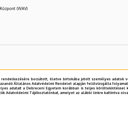
R Központ (WAV)
Kar
 rendelkezésére bocsátott, illetve birtokába jutott személyes adatok v
azandó Általános Adatvédelmi Rendelet alapján felülvizsgálta folyamata
yes adatait a Debreceni Egyetem korábban is teljes körültekintéssel 
tük Adatvédelmi Tájékoztatónkat, amelyet az alábbi linkre kattintva olv