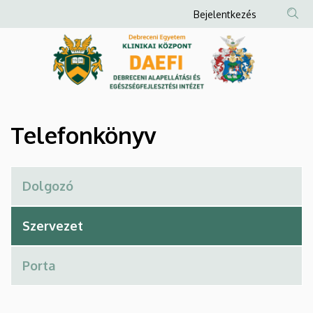
Telefonkönyv
Ugrás
Anonim
Bejelentkezés
a
Felhasználói
|
tartalomra
fiók
Debreceni
menüje
Alapellátási
és
Telefonkönyv
Egészségfejlesztési
Intézet