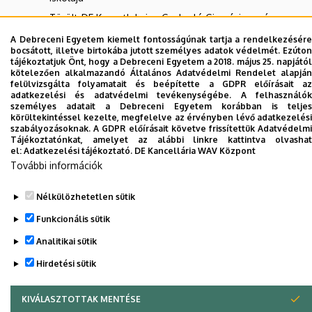
Törölt-DE Kossuth Lajos Gyakorló Gimnáziuma és
Általános Iskolája
A Debreceni Egyetem kiemelt fontosságúnak tartja a rendelkezésére
bocsátott, illetve birtokába jutott személyes adatok védelmét. Ezúton
tájékoztatjuk Önt, hogy a Debreceni Egyetem a 2018. május 25. napjától
kötelezően alkalmazandó Általános Adatvédelmi Rendelet alapján
Dolgozói adatmódosítás igénylése a DE
felülvizsgálta folyamatait és beépítette a GDPR előírásait az
adatkezelési és adatvédelmi tevékenységébe. A felhasználók
telefonkönyvében
|
Külső személyek rögzítése a
személyes adatait a Debreceni Egyetem korábban is teljes
DE telefonkönyvében
|
Súgó
|
Hibabejelentés
körültekintéssel kezelte, megfelelve az érvényben lévő adatkezelési
szabályozásoknak. A GDPR előírásait követve frissítettük Adatvédelmi
Tájékoztatónkat, amelyet az alábbi linkre kattintva olvashat
el:
Adatkezelési tájékoztató.
DE Kancellária WAV Központ
További információk
Nélkülözhetetlen sütik
Funkcionális sütik
Analitikai sütik
Adatvédelem
Adatvédelem
Hirdetési sütik
Szerzői jog © 2026 Unideb
KIVÁLASZTOTTAK MENTÉSE
WITHDRAW CONSENT