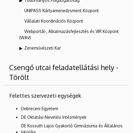
Tudományos Főigazgatóság
UNIPASS Kártyamenedzsment Központ
Vállalati Koordinációs Központ
Webportál-, Alkalmazásfejlesztés és VIR Központ
(WAV)
Zeneművészeti Kar
Csengő utcai feladatellátási hely -
Törölt
Felettes szervezeti egységek
Debreceni Egyetem
DE Oktatási-Nevelési Intézmények
DE Kossuth Lajos Gyakorló Gimnáziuma és Általános
Iskolája