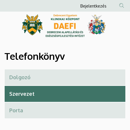
Telefonkönyv
Ugrás
Anonim
Bejelentkezés
a
Felhasználói
|
tartalomra
fiók
Debreceni
menüje
Alapellátási
és
Telefonkönyv
Egészségfejlesztési
Intézet