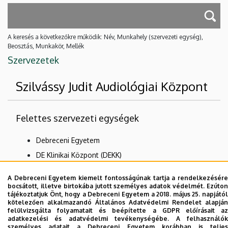
A keresés a következőkre működik: Név, Munkahely (szervezeti egység),
Beosztás, Munkakör, Mellék
Szervezetek
Szilvássy Judit Audiológiai Központ
Felettes szervezeti egységek
Debreceni Egyetem
DE Klinikai Központ (DEKK)
Egészségügyi Szolgáltató Egységek
A Debreceni Egyetem kiemelt fontosságúnak tartja a rendelkezésére
Klinikák
bocsátott, illetve birtokába jutott személyes adatok védelmét. Ezúton
tájékoztatjuk Önt, hogy a Debreceni Egyetem a 2018. május 25. napjától
Fül-Orr-Gégészeti és Fej-Nyaksebészeti Klinika
kötelezően alkalmazandó Általános Adatvédelmi Rendelet alapján
felülvizsgálta folyamatait és beépítette a GDPR előírásait az
adatkezelési és adatvédelmi tevékenységébe. A felhasználók
Nincs találat.
személyes adatait a Debreceni Egyetem korábban is teljes