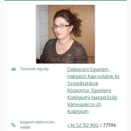
Debreceni Egyetem,
Szervezeti egység
Hallgatói Kapcsolatok és
Szolgáltatások
Központja, Egyetemi
Kollégiumi Igazgatóság,
Vámospércsi úti
Kollégium
Központi telefonszám,
+36 52 512 900
/ 77596
mellék