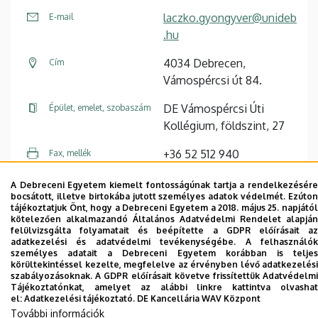
laczko.gyongyver@unideb
E-mail
.hu
4034 Debrecen,
Cím
Vámospércsi út 84.
DE Vámospércsi Úti
Épület, emelet, szobaszám
Kollégium, földszint, 27
+36 52 512 940
Fax, mellék
A Debreceni Egyetem kiemelt fontosságúnak tartja a rendelkezésére
Weboldal
bocsátott, illetve birtokába jutott személyes adatok védelmét. Ezúton
tájékoztatjuk Önt, hogy a Debreceni Egyetem a 2018. május 25. napjától
kötelezően alkalmazandó Általános Adatvédelmi Rendelet alapján
felülvizsgálta folyamatait és beépítette a GDPR előírásait az
adatkezelési és adatvédelmi tevékenységébe. A felhasználók
személyes adatait a Debreceni Egyetem korábban is teljes
körültekintéssel kezelte, megfelelve az érvényben lévő adatkezelési
Dolgozói adatmódosítás igénylése a DE
szabályozásoknak. A GDPR előírásait követve frissítettük Adatvédelmi
Tájékoztatónkat, amelyet az alábbi linkre kattintva olvashat
telefonkönyvében
|
Külső személyek rögzítése a
el:
Adatkezelési tájékoztató.
DE Kancellária WAV Központ
DE telefonkönyvében
|
Súgó
|
Hibabejelentés
További információk