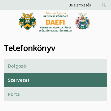
Telefonkönyv
Ugrás
Anonim
Bejelentkezés
a
Felhasználói
|
tartalomra
fiók
Debreceni
menüje
Alapellátási
és
Telefonkönyv
Egészségfejlesztési
Intézet