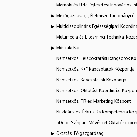
Mérnöki és Üzletfejlesztési Innovációs In
Mezőgazdaság-, Élelmiszertudományi és
Multidiszciplináris Egészségipari Koordin
Multimédia és E-learning Technikai Közp
Műszaki Kar
Nemzetközi Felsőoktatási Rangsorok Kö
Nemzetközi K+F Kapcsolatok Központja
Nemzetközi Kapcsolatok Központja
Nemzetközi Oktatást Koordináló Közpon
Nemzetközi PR és Marketing Központ
Nukleáris és Űrkutatás Kompetencia Kö
oDeon Színpadi Művészet Oktatóközpon
Oktatási Főigazgatóság