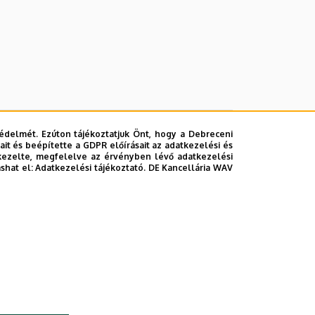
édelmét. Ezúton tájékoztatjuk Önt, hogy a Debreceni
it és beépítette a GDPR előírásait az adatkezelési és
kezelte, megfelelve az érvényben lévő adatkezelési
ashat el:
Adatkezelési tájékoztató.
DE Kancellária WAV
lefonkönyvében
|
Súgó
|
Hibabejelentés