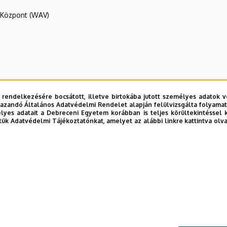
R Központ (WAV)
 rendelkezésére bocsátott, illetve birtokába jutott személyes adatok v
azandó Általános Adatvédelmi Rendelet alapján felülvizsgálta folyamata
yes adatait a Debreceni Egyetem korábban is teljes körültekintéssel 
tük Adatvédelmi Tájékoztatónkat, amelyet az alábbi linkre kattintva olv
E telefonkönyvében
|
Külső személyek rögzítése a DE te