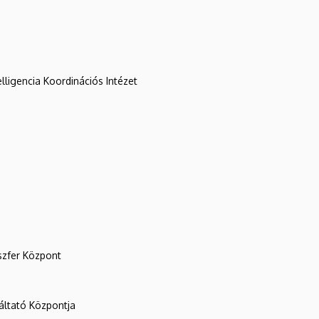
lligencia Koordinációs Intézet
szfer Központ
ltató Központja