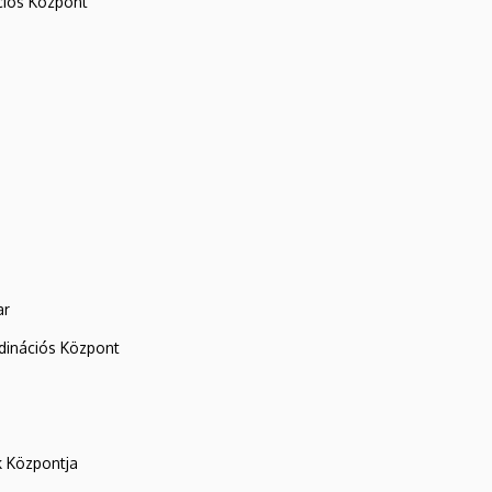
iós Központ
ar
rdinációs Központ
k Központja