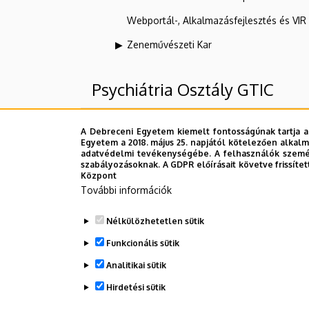
Webportál-, Alkalmazásfejlesztés és VI
Zeneművészeti Kar
Psychiátria Osztály GTIC
Felettes szervezeti egységek
A Debreceni Egyetem kiemelt fontosságúnak tartja a
Egyetem a 2018. május 25. napjától kötelezően alkalm
adatvédelmi tevékenységébe. A felhasználók személ
Debreceni Egyetem
szabályozásoknak. A GDPR előírásait követve frissítet
Központ
DE Klinikai Központ (DEKK)
További információk
Gróf Tisza István Campus
Nélkülözhetetlen sütik
GTIC Betegellátó egységek
Funkcionális sütik
Analitikai sütik
Dolgozói adatmódosítás igénylése a D
Hirdetési sütik