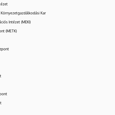
tézet
 Környezetgazdálkodási Kar
ációs Intézet (MEKI)
ont (METK)
zpont
t
zpont
t