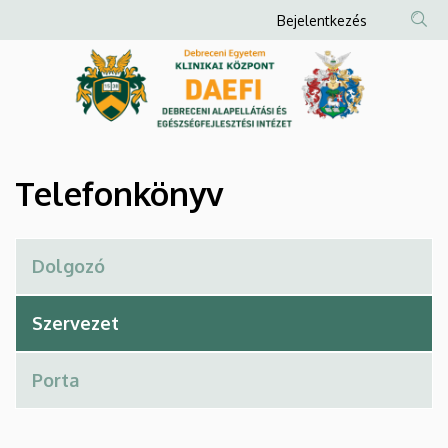
Telefonkönyv
Ugrás
Anonim
Bejelentkezés
a
Felhasználói
|
tartalomra
fiók
Debreceni
menüje
Alapellátási
és
Telefonkönyv
Egészségfejlesztési
Intézet