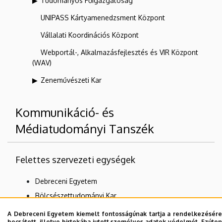
Tudományos Főigazgatóság
UNIPASS Kártyamenedzsment Központ
Vállalati Koordinációs Központ
Webportál-, Alkalmazásfejlesztés és VIR Központ
(WAV)
Zeneművészeti Kar
Kommunikáció- és
Médiatudományi Tanszék
Felettes szervezeti egységek
Debreceni Egyetem
Bölcsészettudományi Kar
Média- és Könyvtártudományi Intézet
A Debreceni Egyetem kiemelt fontosságúnak tartja a rendelkezésére
bocsátott, illetve birtokába jutott személyes adatok védelmét. Ezúton