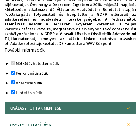
tájékoztatjuk Önt, hogy a Debreceni Egyetem a 2018. május 25. napjától
kötelezően alkalmazandó Általános Adatvédelmi Rendelet alapján
Dolgozói adatmódosítás igénylése a DE
felülvizsgálta folyamatait és beépítette a GDPR előírásait az
adatkezelési és adatvédelmi tevékenységébe. A felhasználók
telefonkönyvében
|
Külső személyek rögzítése a
személyes adatait a Debreceni Egyetem korábban is teljes
DE telefonkönyvében
|
Súgó
|
Hibabejelentés
körültekintéssel kezelte, megfelelve az érvényben lévő adatkezelési
szabályozásoknak. A GDPR előírásait követve frissítettük Adatvédelmi
Tájékoztatónkat, amelyet az alábbi linkre kattintva olvashat
el:
Adatkezelési tájékoztató.
DE Kancellária WAV Központ
További információk
Nélkülözhetetlen sütik
Funkcionális sütik
Analitikai sütik
Adatvédelem
Adatvédelem
Hirdetési sütik
KIVÁLASZTOTTAK MENTÉSE
WITHDRAW CONSENT
Szerzői jog © 2026 Unideb
ÖSSZES ELUTASÍTÁSA