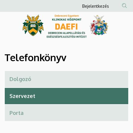
Telefonkönyv
Ugrás
Anonim
Bejelentkezés
a
Felhasználói
|
tartalomra
fiók
Debreceni
menüje
Alapellátási
és
Telefonkönyv
Egészségfejlesztési
Intézet