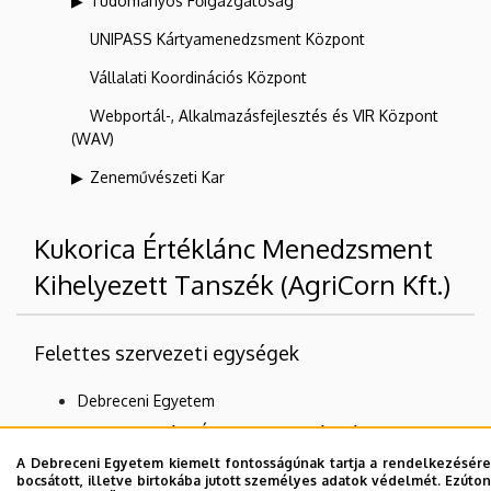
Tudományos Főigazgatóság
UNIPASS Kártyamenedzsment Központ
Vállalati Koordinációs Központ
Webportál-, Alkalmazásfejlesztés és VIR Központ
(WAV)
Zeneművészeti Kar
Kukorica Értéklánc Menedzsment
Kihelyezett Tanszék (AgriCorn Kft.)
Felettes szervezeti egységek
Debreceni Egyetem
Mezőgazdaság-, Élelmiszertudományi és
Környezetgazdálkodási Kar
A Debreceni Egyetem kiemelt fontosságúnak tartja a rendelkezésére
bocsátott, illetve birtokába jutott személyes adatok védelmét. Ezúton