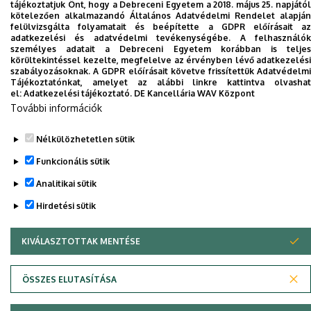
tájékoztatjuk Önt, hogy a Debreceni Egyetem a 2018. május 25. napjától
kötelezően alkalmazandó Általános Adatvédelmi Rendelet alapján
Dolgozói adatmódosítás igénylése a DE
felülvizsgálta folyamatait és beépítette a GDPR előírásait az
adatkezelési és adatvédelmi tevékenységébe. A felhasználók
telefonkönyvében
|
Külső személyek rögzítése a
személyes adatait a Debreceni Egyetem korábban is teljes
DE telefonkönyvében
|
Súgó
|
Hibabejelentés
körültekintéssel kezelte, megfelelve az érvényben lévő adatkezelési
szabályozásoknak. A GDPR előírásait követve frissítettük Adatvédelmi
Tájékoztatónkat, amelyet az alábbi linkre kattintva olvashat
el:
Adatkezelési tájékoztató.
DE Kancellária WAV Központ
További információk
Nélkülözhetetlen sütik
Funkcionális sütik
Analitikai sütik
Adatvédelem
Adatvédelem
Hirdetési sütik
KIVÁLASZTOTTAK MENTÉSE
WITHDRAW CONSENT
Szerzői jog © 2026 Unideb
ÖSSZES ELUTASÍTÁSA