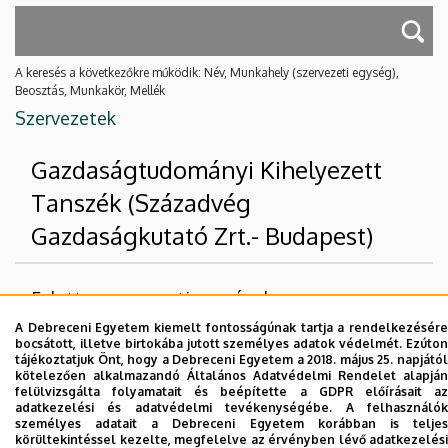
A keresés a következőkre működik: Név, Munkahely (szervezeti egység),
Beosztás, Munkakör, Mellék
Szervezetek
Gazdaságtudományi Kihelyezett
Tanszék (Századvég
Gazdaságkutató Zrt.- Budapest)
Felettes szervezeti egységek
A Debreceni Egyetem kiemelt fontosságúnak tartja a rendelkezésére
Debreceni Egyetem
bocsátott, illetve birtokába jutott személyes adatok védelmét. Ezúton
tájékoztatjuk Önt, hogy a Debreceni Egyetem a 2018. május 25. napjától
Gazdaságtudományi Kar
kötelezően alkalmazandó Általános Adatvédelmi Rendelet alapján
felülvizsgálta folyamatait és beépítette a GDPR előírásait az
adatkezelési és adatvédelmi tevékenységébe. A felhasználók
Nincs találat.
személyes adatait a Debreceni Egyetem korábban is teljes
körültekintéssel kezelte, megfelelve az érvényben lévő adatkezelési