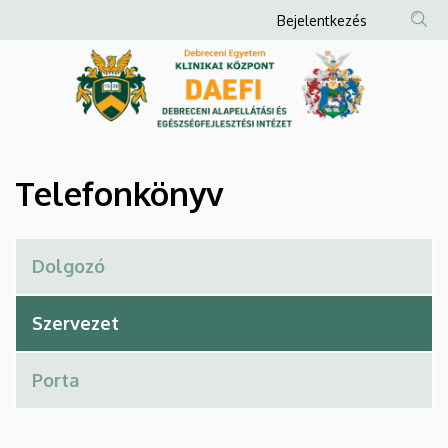
Telefonkönyv
Ugrás
Anonim
Bejelentkezés
a
Felhasználói
|
tartalomra
fiók
Debreceni
menüje
Alapellátási
és
Telefonkönyv
Egészségfejlesztési
Intézet