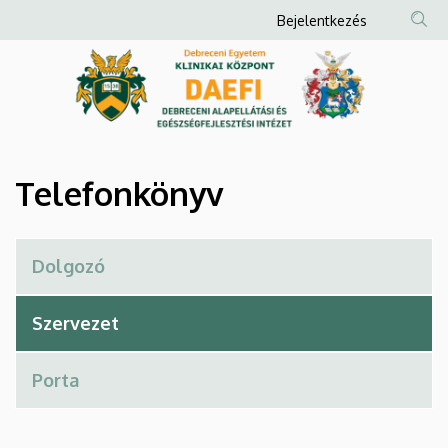
Telefonkönyv
Ugrás
Anonim
Bejelentkezés
a
Felhasználói
|
tartalomra
fiók
Debreceni
menüje
Alapellátási
és
Telefonkönyv
Egészségfejlesztési
Intézet