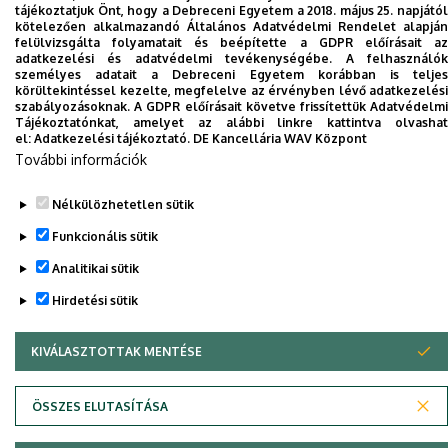
tájékoztatjuk Önt, hogy a Debreceni Egyetem a 2018. május 25. napjától
kötelezően alkalmazandó Általános Adatvédelmi Rendelet alapján
Dolgozói adatmódosítás igénylése a DE
felülvizsgálta folyamatait és beépítette a GDPR előírásait az
adatkezelési és adatvédelmi tevékenységébe. A felhasználók
telefonkönyvében
|
Külső személyek rögzítése a
személyes adatait a Debreceni Egyetem korábban is teljes
DE telefonkönyvében
|
Súgó
|
Hibabejelentés
körültekintéssel kezelte, megfelelve az érvényben lévő adatkezelési
szabályozásoknak. A GDPR előírásait követve frissítettük Adatvédelmi
Tájékoztatónkat, amelyet az alábbi linkre kattintva olvashat
el:
Adatkezelési tájékoztató.
DE Kancellária WAV Központ
További információk
Nélkülözhetetlen sütik
Funkcionális sütik
Analitikai sütik
Adatvédelem
Adatvédelem
Hirdetési sütik
KIVÁLASZTOTTAK MENTÉSE
WITHDRAW CONSENT
Szerzői jog © 2026 Unideb
ÖSSZES ELUTASÍTÁSA