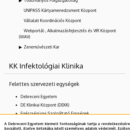
Tudományos Főigazgatóság
UNIPASS Kártyamenedzsment Központ
Vállalati Koordinációs Központ
Webportál-, Alkalmazásfejlesztés és VIR Központ
(WAV)
Zeneművészeti Kar
KK Infektológiai Klinika
Felettes szervezeti egységek
Debreceni Egyetem
DE Klinikai Központ (DEKK)
Egészségügyi Szolgáltató Egységek
Klinikák
A Debreceni Egyetem kiemelt fontosságúnak tartja a rendelkezésére
bocsátott, illetve birtokába jutott személyes adatok védelmét. Ezúton