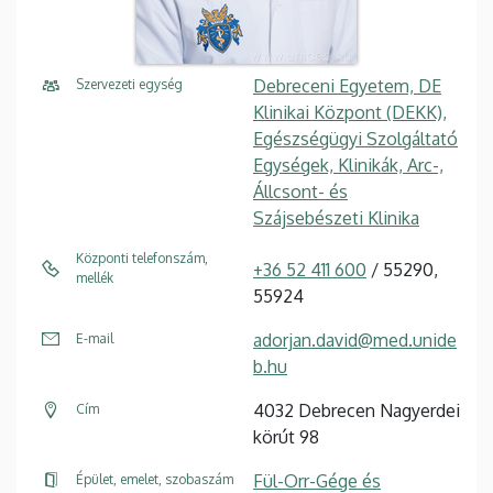
Debreceni Egyetem, DE
Szervezeti egység
Klinikai Központ (DEKK),
Egészségügyi Szolgáltató
Egységek, Klinikák, Arc-,
Állcsont- és
Szájsebészeti Klinika
Központi telefonszám,
+36 52 411 600
/ 55290,
mellék
55924
adorjan.david@med.unide
E-mail
b.hu
4032 Debrecen Nagyerdei
Cím
körút 98
Fül-Orr-Gége és
Épület, emelet, szobaszám