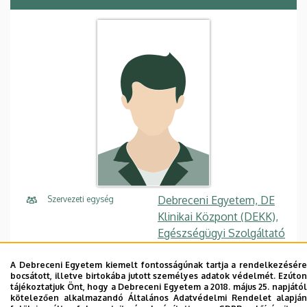
Debreceni Egyetem, DE
Szervezeti egység
Klinikai Központ (DEKK),
Egészségügyi Szolgáltató
Egységek, Klinikák, Arc-,
Állcsont- és
A Debreceni Egyetem kiemelt fontosságúnak tartja a rendelkezésére
bocsátott, illetve birtokába jutott személyes adatok védelmét. Ezúton
Szájsebészeti Klinika
tájékoztatjuk Önt, hogy a Debreceni Egyetem a 2018. május 25. napjától
kötelezően alkalmazandó Általános Adatvédelmi Rendelet alapján