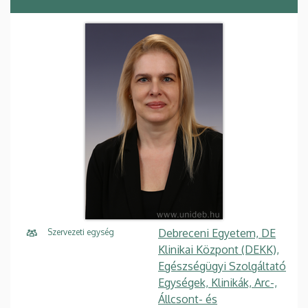
Debreceni Egyetem, DE
Szervezeti egység
Klinikai Központ (DEKK),
Egészségügyi Szolgáltató
Egységek, Klinikák, Arc-,
Állcsont- és