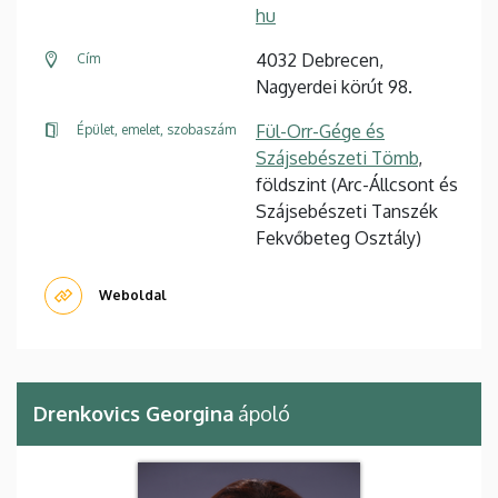
hu
4032 Debrecen,
Cím
Nagyerdei körút 98.
Fül-Orr-Gége és
Épület, emelet, szobaszám
Szájsebészeti Tömb
,
földszint (Arc-Állcsont és
Szájsebészeti Tanszék
Fekvőbeteg Osztály)
Weboldal
Drenkovics Georgina
ápoló