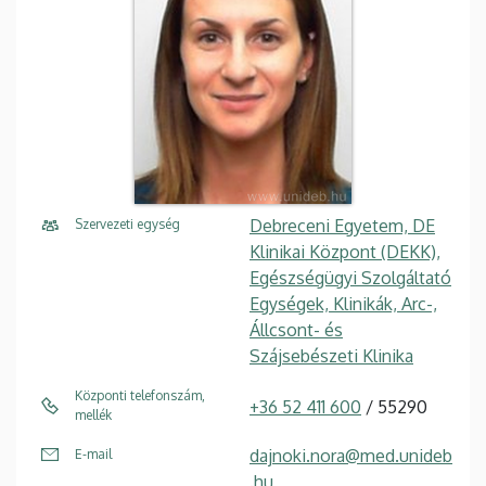
Debreceni Egyetem, DE
Szervezeti egység
Klinikai Központ (DEKK),
Egészségügyi Szolgáltató
Egységek, Klinikák, Arc-,
Állcsont- és
Szájsebészeti Klinika
Központi telefonszám,
+36 52 411 600
/ 55290
mellék
dajnoki.nora@med.unideb
E-mail
.hu