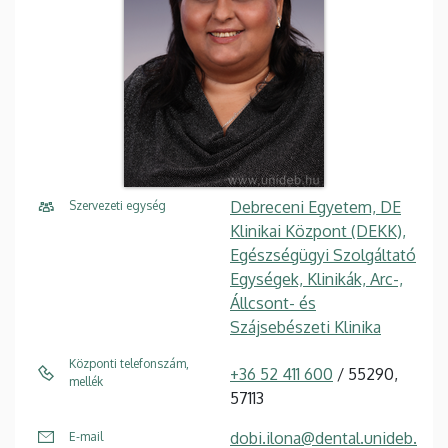
Debreceni Egyetem, DE
Szervezeti egység
Klinikai Központ (DEKK),
Egészségügyi Szolgáltató
Egységek, Klinikák, Arc-,
Állcsont- és
Szájsebészeti Klinika
Központi telefonszám,
+36 52 411 600
/ 55290,
mellék
57113
dobi.ilona@dental.unideb.
E-mail