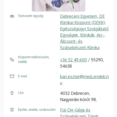
Debreceni Egyetem, DE
Szervezeti egység
Klinikai Központ (DEKK),
Egészségügyi Szolgáltató
Egységek, Klinikák, Arc-,
Állcsont- és
Szájsebészeti Klinika
Központi telefonszám,
+36 52 411 600
/ 55290,
mellék
54638
ban.eszter@med.unideb.h
E-mail
u
4032 Debrecen,
Cím
Nagyerdei körút 98.
Fül-Orr-Gége és
Épület, emelet, szobaszám
Szájsebészeti Tömb