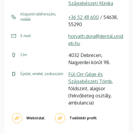
Szájsebészeti Klinika
Központi telefonszám,
+36 52 411 600
/ 54638,
mellék
55290
horvath.dora@dental.unid
E-mail
eb.hu
4032 Debrecen,
Cím
Nagyerdei körút 98.
Fül-Orr-Gége és
Épület, emelet, szobaszám
Szájsebészeti Tömb
,
földszint, alagsor
(fekvőbeteg osztály,
ambulancia)
Weboldal
Tudóstér profil