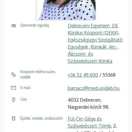
Debreceni Egyetem, DE
Szervezeti egység
Klinikai Központ (DEKK),
Egészségügyi Szolgáltató
Egységek, Klinikák, Arc-,
Állcsont- és
Szájsebészeti Klinika
Központi telefonszám,
+36 52 411 600
/ 55368
mellék
barnacz@med.unideb.hu
E-mail
4032 Debrecen,
Cím
Nagyerdei körút 98.
Fül-Orr-Gége és
Épület, emelet, szobaszám
Szájsebészeti Tömb
, 2.