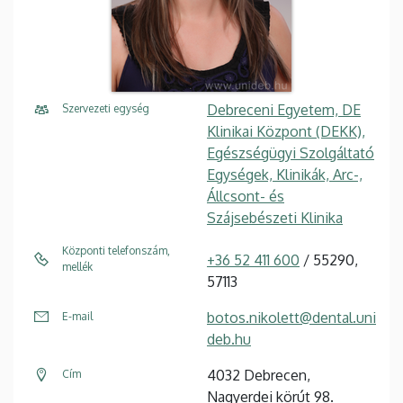
Debreceni Egyetem, DE
Szervezeti egység
Klinikai Központ (DEKK),
Egészségügyi Szolgáltató
Egységek, Klinikák, Arc-,
Állcsont- és
Szájsebészeti Klinika
Központi telefonszám,
+36 52 411 600
/ 55290,
mellék
57113
botos.nikolett@dental.uni
E-mail
deb.hu
4032 Debrecen,
Cím
Nagyerdei körút 98.