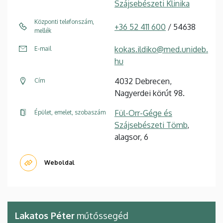
Szájsebészeti Klinika
Központi telefonszám,
+36 52 411 600
/ 54638
mellék
kokas.ildiko@med.unideb.
E-mail
hu
4032 Debrecen,
Cím
Nagyerdei körút 98.
Fül-Orr-Gége és
Épület, emelet, szobaszám
Szájsebészeti Tömb
,
alagsor, 6
Weboldal
Lakatos Péter
műtőssegéd