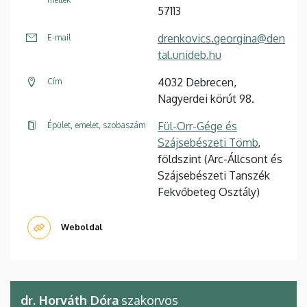
57113
drenkovics.georgina@den
E-mail
tal.unideb.hu
4032 Debrecen,
Cím
Nagyerdei körút 98.
Fül-Orr-Gége és
Épület, emelet, szobaszám
Szájsebészeti Tömb
,
földszint (Arc-Állcsont és
Szájsebészeti Tanszék
Fekvőbeteg Osztály)
Weboldal
dr. Horváth Dóra
szakorvos