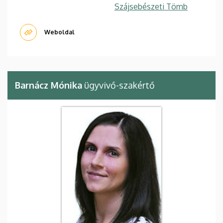
Szájsebészeti Tömb
Weboldal
Barnácz Mónika
ügyvivő-szakértő