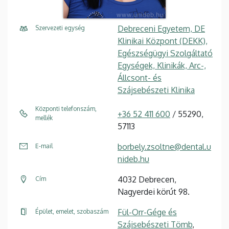
Debreceni Egyetem, DE
Szervezeti egység
Klinikai Központ (DEKK),
Egészségügyi Szolgáltató
Egységek, Klinikák, Arc-,
Állcsont- és
Szájsebészeti Klinika
Központi telefonszám,
+36 52 411 600
/ 55290,
mellék
57113
borbely.zsoltne@dental.u
E-mail
nideb.hu
4032 Debrecen,
Cím
Nagyerdei körút 98.
Fül-Orr-Gége és
Épület, emelet, szobaszám
Szájsebészeti Tömb
,