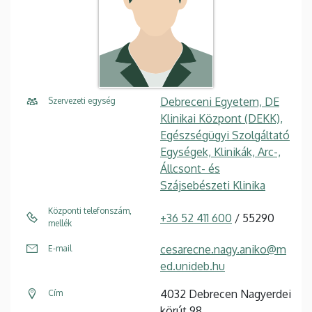
Debreceni Egyetem, DE
Szervezeti egység
Klinikai Központ (DEKK),
Egészségügyi Szolgáltató
Egységek, Klinikák, Arc-,
Állcsont- és
Szájsebészeti Klinika
Központi telefonszám,
+36 52 411 600
/ 55290
mellék
cesarecne.nagy.aniko@m
E-mail
ed.unideb.hu
4032 Debrecen Nagyerdei
Cím
körút 98