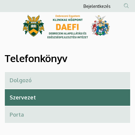
Telefonkönyv
Ugrás
Anonim
Bejelentkezés
a
Felhasználói
|
tartalomra
fiók
Debreceni
menüje
Alapellátási
és
Telefonkönyv
Egészségfejlesztési
Intézet