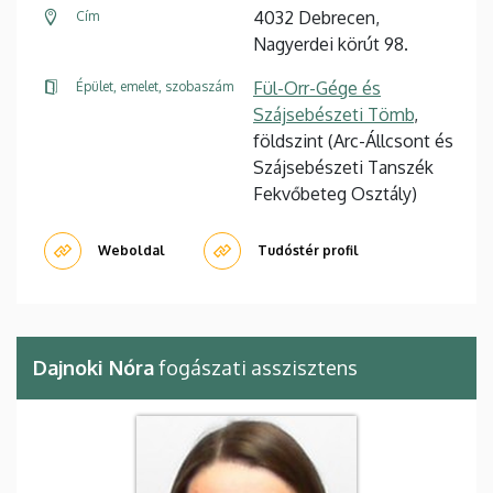
4032 Debrecen,
Cím
Nagyerdei körút 98.
Fül-Orr-Gége és
Épület, emelet, szobaszám
Szájsebészeti Tömb
,
földszint (Arc-Állcsont és
Szájsebészeti Tanszék
Fekvőbeteg Osztály)
Weboldal
Tudóstér profil
Dajnoki Nóra
fogászati asszisztens