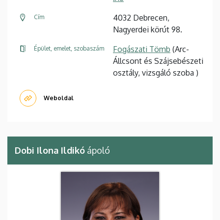
4032 Debrecen,
Cím
Nagyerdei körút 98.
Fogászati Tömb
(Arc-
Épület, emelet, szobaszám
Állcsont és Szájsebészeti
osztály, vizsgáló szoba )
Weboldal
Dobi Ilona Ildikó
ápoló