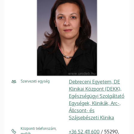
Debreceni Egyetem, DE
Szervezeti egység
Klinikai Központ (DEKK),
Egészségügyi Szolgáltató
Egységek, Klinikák, Arc-,
Állcsont- és
Szájsebészeti Klinika
Központi telefonszám,
+36 52 411 600
/ 55290,
mellék