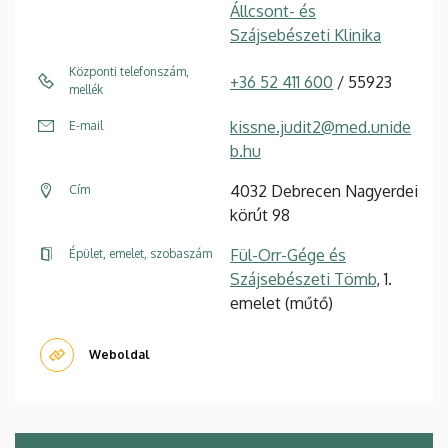
Állcsont- és
Szájsebészeti Klinika
Központi telefonszám,
+36 52 411 600
/ 55923
mellék
kissne.judit2@med.unide
E-mail
b.hu
4032 Debrecen Nagyerdei
Cím
körút 98
Fül-Orr-Gége és
Épület, emelet, szobaszám
Szájsebészeti Tömb
, 1.
emelet (műtő)
Weboldal