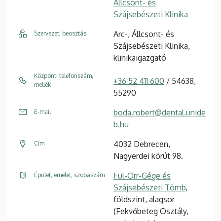
Állcsont- és
Szájsebészeti Klinika
Arc-, Állcsont- és
Szervezet, beosztás
Szájsebészeti Klinika,
klinikaigazgató
Központi telefonszám,
+36 52 411 600
/ 54638,
mellék
55290
boda.robert@dental.unide
E-mail
b.hu
4032 Debrecen,
Cím
Nagyerdei körút 98.
Fül-Orr-Gége és
Épület, emelet, szobaszám
Szájsebészeti Tömb
,
földszint, alagsor
(Fekvőbeteg Osztály,