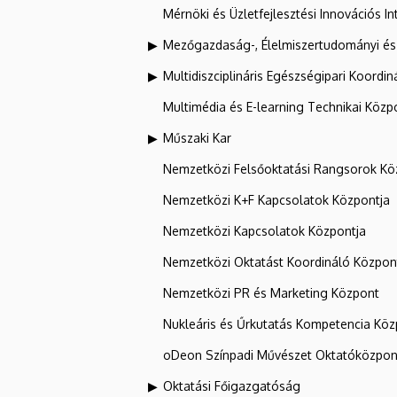
Mérnöki és Üzletfejlesztési Innovációs In
Mezőgazdaság-, Élelmiszertudományi és
Multidiszciplináris Egészségipari Koordin
Multimédia és E-learning Technikai Közp
Műszaki Kar
Nemzetközi Felsőoktatási Rangsorok Kö
Nemzetközi K+F Kapcsolatok Központja
Nemzetközi Kapcsolatok Központja
Nemzetközi Oktatást Koordináló Közpon
Nemzetközi PR és Marketing Központ
Nukleáris és Űrkutatás Kompetencia Kö
oDeon Színpadi Művészet Oktatóközpon
Oktatási Főigazgatóság