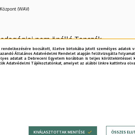
R Központ (WAV)
pedagógiai nem önálló Tanszék
 rendelkezésére bocsátott, illetve birtokába jutott személyes adatok v
azandó Általános Adatvédelmi Rendelet alapján felülvizsgálta folyamata
yes adatait a Debreceni Egyetem korábban is teljes körültekintéssel 
tük Adatvédelmi Tájékoztatónkat, amelyet az alábbi linkre kattintva olv
E telefonkönyvében
|
Külső személyek rögzítése a DE te
KIVÁLASZTOTTAK MENTÉSE
ÖSSZES ELU