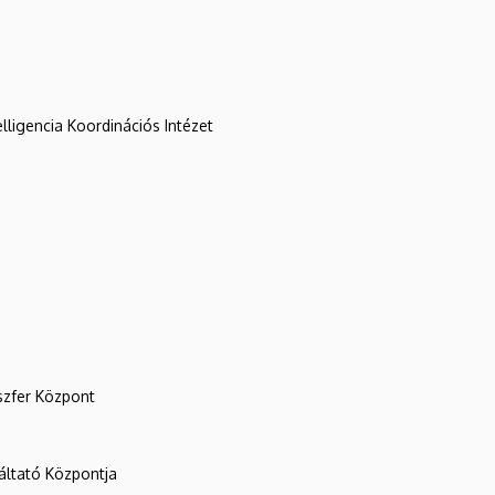
lligencia Koordinációs Intézet
szfer Központ
ltató Központja