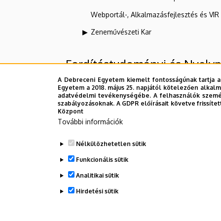
Webportál-, Alkalmazásfejlesztés és VI
Zeneművészeti Kar
Fordítástudományi és Nyelv
A Debreceni Egyetem kiemelt fontosságúnak tartja a
Egyetem a 2018. május 25. napjától kötelezően alkalm
Felettes szervezeti egységek
adatvédelmi tevékenységébe. A felhasználók személ
szabályozásoknak. A GDPR előírásait követve frissítet
Központ
Debreceni Egyetem
További információk
Bölcsészettudományi Kar
Nélkülözhetetlen sütik
Germanisztikai Intézet
Funkcionális sütik
Analitikai sütik
Dolgozói adatmódosítás igénylése a D
Hirdetési sütik
WITHDRAW CONSENT