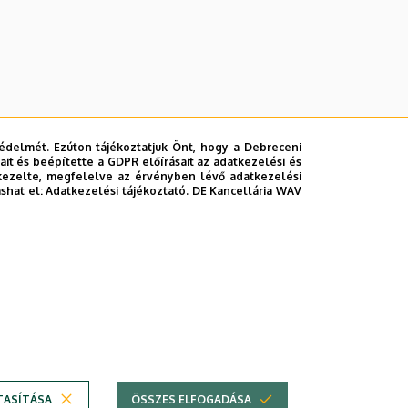
édelmét. Ezúton tájékoztatjuk Önt, hogy a Debreceni
it és beépítette a GDPR előírásait az adatkezelési és
kezelte, megfelelve az érvényben lévő adatkezelési
ashat el:
Adatkezelési tájékoztató.
DE Kancellária WAV
lefonkönyvében
|
Súgó
|
Hibabejelentés
TASÍTÁSA
ÖSSZES ELFOGADÁSA