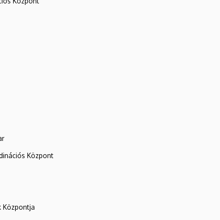
iós Központ
ar
rdinációs Központ
k Központja