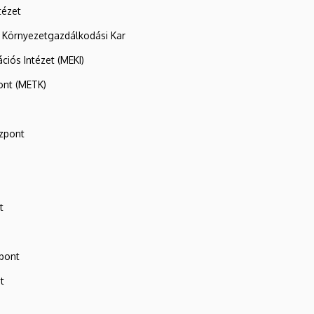
tézet
 Környezetgazdálkodási Kar
ációs Intézet (MEKI)
ont (METK)
zpont
t
zpont
t