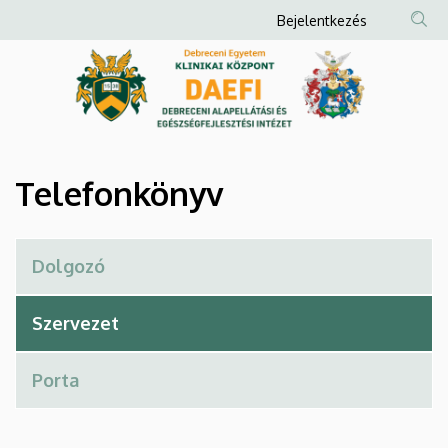
Telefonkönyv
Ugrás
Anonim
Bejelentkezés
a
Felhasználói
|
tartalomra
fiók
Debreceni
menüje
Alapellátási
és
Telefonkönyv
Egészségfejlesztési
Intézet