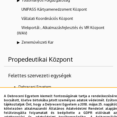
Tudományos Főigazgatóság
UNIPASS Kártyamenedzsment Központ
Vállalati Koordinációs Központ
Webportál-, Alkalmazásfejlesztés és VIR Központ
(WAV)
Zeneművészeti Kar
Propedeutikai Központ
Felettes szervezeti egységek
Debreceni Egyetem
Fogorvostudományi Kar
A Debreceni Egyetem kiemelt fontosságúnak tartja a rendelkezésére
bocsátott, illetve birtokába jutott személyes adatok védelmét. Ezúton
tájékoztatjuk Önt, hogy a Debreceni Egyetem a 2018. május 25. napjától
kötelezően alkalmazandó Általános Adatvédelmi Rendelet alapján
felülvizsgálta folyamatait és beépítette a GDPR előírásait az
Dolgozói adatmódosítás igénylése a DE
adatkezelési és adatvédelmi tevékenységébe. A felhasználók