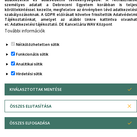
telefonkönyvében
|
Külső személyek rögzítése a
személyes adatait a Debreceni Egyetem korábban is teljes
körültekintéssel kezelte, megfelelve az érvényben lévő adatkezelési
DE telefonkönyvében
|
Súgó
|
Hibabejelentés
szabályozásoknak. A GDPR előírásait követve frissítettük Adatvédelmi
Tájékoztatónkat, amelyet az alábbi linkre kattintva olvashat
el:
Adatkezelési tájékoztató.
DE Kancellária WAV Központ
További információk
Nélkülözhetetlen sütik
Funkcionális sütik
Analitikai sütik
Hirdetési sütik
Adatvédelem
Adatvédelem
KIVÁLASZTOTTAK MENTÉSE
WITHDRAW CONSENT
Szerzői jog © 2026 Unideb
ÖSSZES ELUTASÍTÁSA
ÖSSZES ELFOGADÁSA