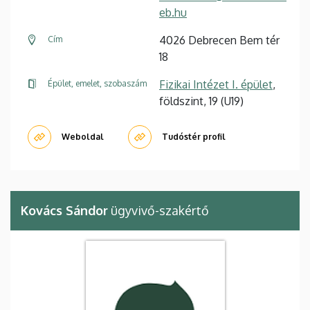
eb.hu
4026 Debrecen Bem tér
Cím
18
Fizikai Intézet I. épület
,
Épület, emelet, szobaszám
földszint, 19 (U19)
Weboldal
Tudóstér profil
Kovács Sándor
ügyvivő-szakértő