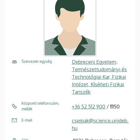
Debreceni Egyetem,
Szervezeti egység
Természettudományi és
Technológiai Kar, Fizikai
Intézet, Kísérleti Fizikai
Tanszék
Központi telefonszám,
+36 52 512 900
/ 11150
mellék
cserpak@science.unideb.
E-mail
hu