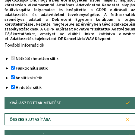
tájékoztatjuk Önt, hogy a Debreceni Egyetem a 2018. május 25. napjától
Szerzői jog © 2026 Unideb
kötelezően alkalmazandó Általános Adatvédelmi Rendelet alapján
felülvizsgálta folyamatait és beépítette a GDPR előírásait az
adatkezelési és adatvédelmi tevékenységébe. A felhasználók
személyes adatait a Debreceni Egyetem korábban is teljes
körültekintéssel kezelte, megfelelve az érvényben lévő adatkezelési
szabályozásoknak. A GDPR előírásait követve frissítettük Adatvédelmi
Tájékoztatónkat, amelyet az alábbi linkre kattintva olvashat
el:
Adatkezelési tájékoztató.
DE Kancellária WAV Központ
További információk
Nélkülözhetetlen sütik
Funkcionális sütik
Analitikai sütik
Hirdetési sütik
KIVÁLASZTOTTAK MENTÉSE
WITHDRAW CONSENT
ÖSSZES ELUTASÍTÁSA