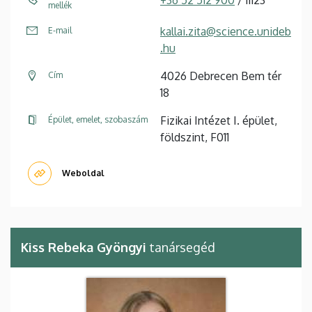
+36 52 512 900
/ 11123
mellék
kallai.zita@science.unideb
E-mail
.hu
4026 Debrecen Bem tér
Cím
18
Fizikai Intézet I. épület,
Épület, emelet, szobaszám
földszint, F011
Weboldal
Kiss Rebeka Gyöngyi
tanársegéd