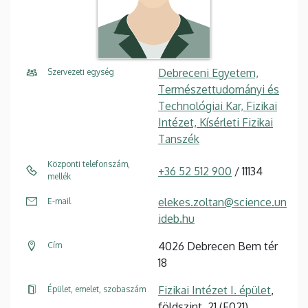
Debreceni Egyetem,
Szervezeti egység
Természettudományi és
Technológiai Kar, Fizikai
Intézet, Kísérleti Fizikai
Tanszék
Központi telefonszám,
+36 52 512 900
/ 11134
mellék
elekes.zoltan@science.un
E-mail
ideb.hu
4026 Debrecen Bem tér
Cím
18
Fizikai Intézet I. épület
,
Épület, emelet, szobaszám
földszint, 21 (F021)