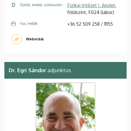
Fizikai Intézet I. épület
,
Épület, emelet, szobaszám
földszint, F024 (labor)
+36 52 509 258 / 11155
Fax, mellék
Weboldal
Dr. Egri Sándor
adjunktus