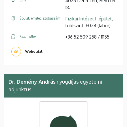
4026 Debrecen, Bem tér
Cím
18.
Fizikai Intézet I. épület
,
Épület, emelet, szobaszám
földszint, F024 (labor)
+36 52 509 258 / 11155
Fax, mellék
Weboldal
Dr. Demény András
nyugdíjas egyetemi
adjunktus