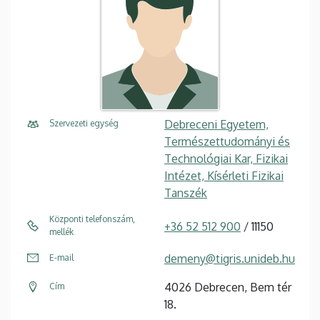
Debreceni Egyetem,
Szervezeti egység
Természettudományi és
Technológiai Kar, Fizikai
Intézet, Kísérleti Fizikai
Tanszék
Központi telefonszám,
+36 52 512 900
/ 11150
mellék
demeny@tigris.unideb.hu
E-mail
4026 Debrecen, Bem tér
Cím
18.