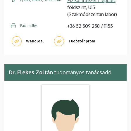
Fizikai Intézet I. épület
,
földszint, U15
(Szakmódszertan labor)
+36 52 509 258 / 11155
Fax, mellék
Weboldal
Tudóstér profil
Dr. Elekes Zoltán
tudományos tanácsadó