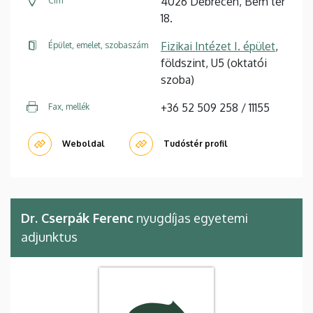
4026 Debrecen, Bem tér
Cím
18.
Fizikai Intézet I. épület
,
Épület, emelet, szobaszám
földszint, U5 (oktatói
szoba)
+36 52 509 258 / 11155
Fax, mellék
Weboldal
Tudóstér profil
Dr. Cserpák Ferenc
nyugdíjas egyetemi
adjunktus