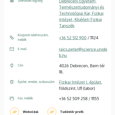
Debreceni Egyetem,
Szervezeti egység
Természettudományi és
Technológiai Kar, Fizikai
Intézet, Kísérleti Fizikai
Tanszék
Központi telefonszám,
+36 52 512 900
/ 11124
mellék
raics.peter@science.unide
E-mail
b.hu
4026 Debrecen, Bem tér
Cím
18.
Fizikai Intézet I. épület
,
Épület, emelet, szobaszám
földszint, U11 (labor)
+36 52 509 258 / 11155
Fax, mellék
Weboldal
Tudóstér profil