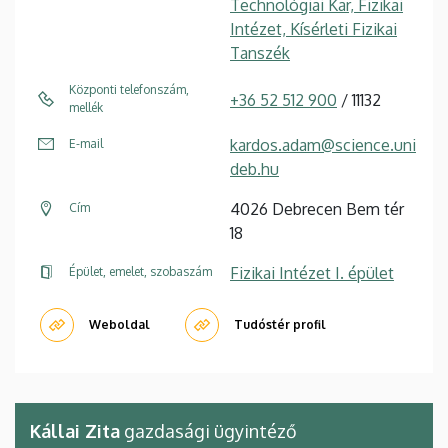
Technológiai Kar, Fizikai
Intézet, Kísérleti Fizikai
Tanszék
Központi telefonszám,
+36 52 512 900
/ 11132
mellék
kardos.adam@science.uni
E-mail
deb.hu
4026 Debrecen Bem tér
Cím
18
Fizikai Intézet I. épület
Épület, emelet, szobaszám
Weboldal
Tudóstér profil
Kállai Zita
gazdasági ügyintéző