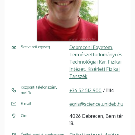
Debreceni Egyetem,
Szervezeti egység
Természettudományi és
Technológiai Kar, Fizikai
Intézet, Kísérleti Fizikai
Tanszék
Központi telefonszám,
+36 52 512 900
/ 11114
mellék
egris@science.unideb.hu
E-mail
4026 Debrecen, Bem tér
Cím
18.
Épület, emelet, szobaszám