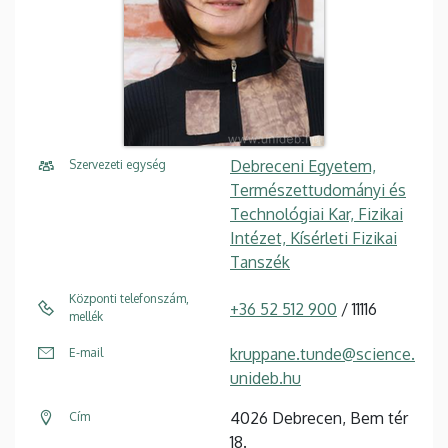
Debreceni Egyetem,
Szervezeti egység
Természettudományi és
Technológiai Kar, Fizikai
Intézet, Kísérleti Fizikai
Tanszék
Központi telefonszám,
+36 52 512 900
/ 11116
mellék
kruppane.tunde@science.
E-mail
unideb.hu
4026 Debrecen, Bem tér
Cím
18.