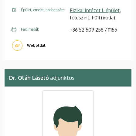
Fizikai Intézet I. épület
,
Épület, emelet, szobaszám
földszint, F011 (iroda)
+36 52 509 258 / 11155
Fax, mellék
Weboldal
Dr. Oláh László
adjunktus