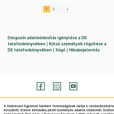
Oldalszámozás
1
2
›
»
Jelenlegi
Oldal
Következő
Utolsó
oldal
oldal
oldal
Dolgozói adatmódosítás igénylése a DE
telefonkönyvében
|
Külső személyek rögzítése a
DE telefonkönyvében
|
Súgó
|
Hibabejelentés
Adatvédelem
Adatvédelem
A Debreceni Egyetem kiemelt fontosságúnak tartja a rendelkezésére
bocsátott, illetve birtokába jutott személyes adatok védelmét. Ezúton