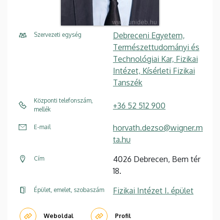
Debreceni Egyetem,
Szervezeti egység
Természettudományi és
Technológiai Kar, Fizikai
Intézet, Kísérleti Fizikai
Tanszék
Központi telefonszám,
+36 52 512 900
mellék
horvath.dezso@wigner.m
E-mail
ta.hu
4026 Debrecen, Bem tér
Cím
18.
Fizikai Intézet I. épület
Épület, emelet, szobaszám
Weboldal
Profil