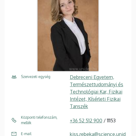
Debreceni Egyetem,
Szervezeti egység
Természettudományi és
Technológiai Kar, Fizikai
Intézet, Kísérleti Fizikai
Tanszék
Központi telefonszám,
+36 52 512 900
/ 11153
mellék
kiss.rebeka@science.unid
E-mail