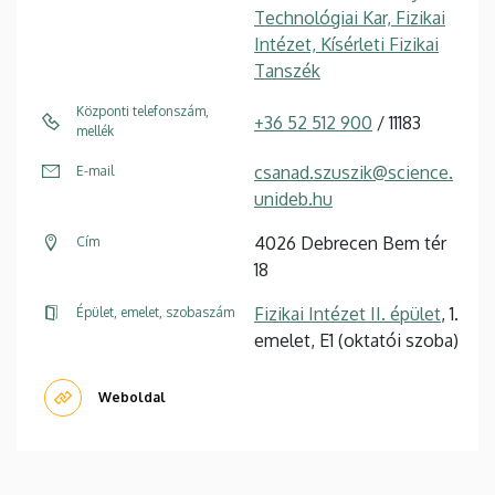
Technológiai Kar, Fizikai
Intézet, Kísérleti Fizikai
Tanszék
Központi telefonszám,
+36 52 512 900
/ 11183
mellék
csanad.szuszik@science.
E-mail
unideb.hu
4026 Debrecen Bem tér
Cím
18
Fizikai Intézet II. épület
, 1.
Épület, emelet, szobaszám
emelet, E1 (oktatói szoba)
Weboldal