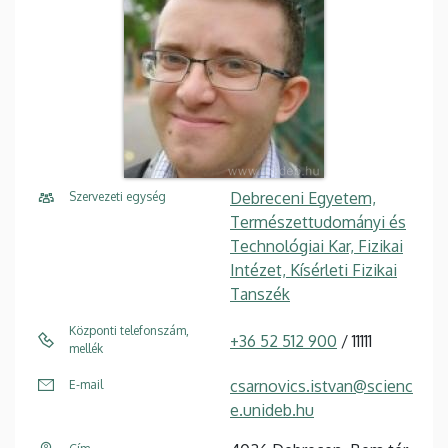
Debreceni Egyetem,
Szervezeti egység
Természettudományi és
Technológiai Kar, Fizikai
Intézet, Kísérleti Fizikai
Tanszék
Központi telefonszám,
+36 52 512 900
/ 11111
mellék
csarnovics.istvan@scienc
E-mail
e.unideb.hu