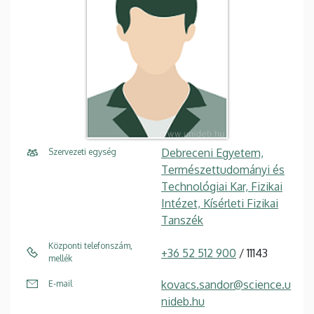
Debreceni Egyetem,
Szervezeti egység
Természettudományi és
Technológiai Kar, Fizikai
Intézet, Kísérleti Fizikai
Tanszék
Központi telefonszám,
+36 52 512 900
/ 11143
mellék
kovacs.sandor@science.u
E-mail
nideb.hu