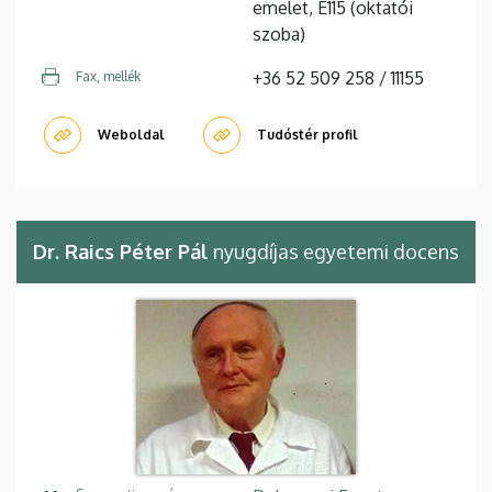
emelet, E115 (oktatói
szoba)
+36 52 509 258 / 11155
Fax, mellék
Weboldal
Tudóstér profil
Dr. Raics Péter Pál
nyugdíjas egyetemi docens