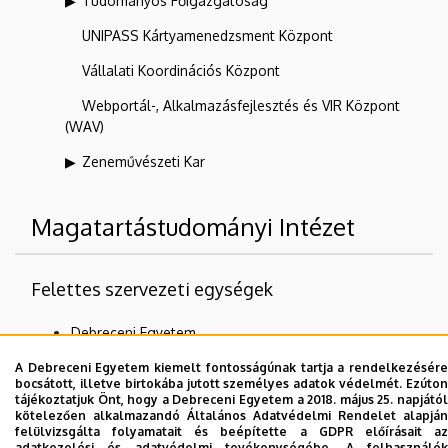
Tudományos Főigazgatóság
UNIPASS Kártyamenedzsment Központ
Vállalati Koordinációs Központ
Webportál-, Alkalmazásfejlesztés és VIR Központ
(WAV)
Zeneművészeti Kar
Magatartástudományi Intézet
Felettes szervezeti egységek
Debreceni Egyetem
Általános Orvostudományi Kar
A Debreceni Egyetem kiemelt fontosságúnak tartja a rendelkezésére
bocsátott, illetve birtokába jutott személyes adatok védelmét. Ezúton
tájékoztatjuk Önt, hogy a Debreceni Egyetem a 2018. május 25. napjától
kötelezően alkalmazandó Általános Adatvédelmi Rendelet alapján
felülvizsgálta folyamatait és beépítette a GDPR előírásait az
Dolgozói adatmódosítás igénylése a DE
adatkezelési és adatvédelmi tevékenységébe. A felhasználók