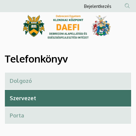
Telefonkönyv
Ugrás
Anonim
Bejelentkezés
a
Felhasználói
|
tartalomra
fiók
Debreceni
menüje
Alapellátási
és
Telefonkönyv
Egészségfejlesztési
Intézet