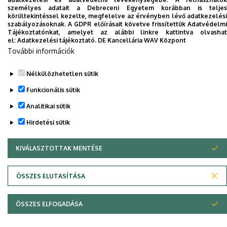
telefonkönyvében
|
Külső személyek rögzítése a
személyes adatait a Debreceni Egyetem korábban is teljes
körültekintéssel kezelte, megfelelve az érvényben lévő adatkezelési
DE telefonkönyvében
|
Súgó
|
Hibabejelentés
szabályozásoknak. A GDPR előírásait követve frissítettük Adatvédelmi
Tájékoztatónkat, amelyet az alábbi linkre kattintva olvashat
el:
Adatkezelési tájékoztató.
DE Kancellária WAV Központ
További információk
Nélkülözhetetlen sütik
Funkcionális sütik
Analitikai sütik
Hirdetési sütik
Adatvédelem
Adatvédelem
KIVÁLASZTOTTAK MENTÉSE
WITHDRAW CONSENT
Szerzői jog © 2026 Unideb
ÖSSZES ELUTASÍTÁSA
ÖSSZES ELFOGADÁSA