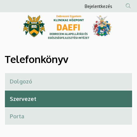
Telefonkönyv
Ugrás
Anonim
Bejelentkezés
a
Felhasználói
|
tartalomra
fiók
Debreceni
menüje
Alapellátási
és
Telefonkönyv
Egészségfejlesztési
Intézet