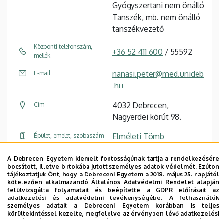
Gyógyszertani nem önálló
Tanszék, mb. nem önálló
tanszékvezető
Központi telefonszám,
+36 52 411 600
/ 55592
mellék
nanasi.peter@med.unideb
E-mail
.hu
4032 Debrecen,
Cím
Nagyerdei körút 98.
Elméleti Tömb
Épület, emelet, szobaszám
A Debreceni Egyetem kiemelt fontosságúnak tartja a rendelkezésére
Weboldal
Tudóstér profil
bocsátott, illetve birtokába jutott személyes adatok védelmét. Ezúton
tájékoztatjuk Önt, hogy a Debreceni Egyetem a 2018. május 25. napjától
kötelezően alkalmazandó Általános Adatvédelmi Rendelet alapján
felülvizsgálta folyamatait és beépítette a GDPR előírásait az
adatkezelési és adatvédelmi tevékenységébe. A felhasználók
személyes adatait a Debreceni Egyetem korábban is teljes
körültekintéssel kezelte, megfelelve az érvényben lévő adatkezelési