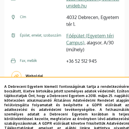
unideb.hu
4032 Debrecen, Egyetem
Cím
tér 1.
Főépület (Egyetem téri
Épület, emelet, szobaszám
Campus)
, alagsor, A/30
(műhely)
+36 52 512 945
Fax, mellék
Weboldal
A Debreceni Egyetem kiemelt fontosságúnak tartja a rendelkezésére
bocsátott, illetve birtokába jutott személyes adatok védelmét. Ezúton
tájékoztatjuk Önt, hogy a Debreceni Egyetem a 2018. május 25. napjától
kötelezően alkalmazandó Általános Adatvédelmi Rendelet alapján
felülvizsgálta folyamatait és beépítette a GDPR előírásait az
adatkezelési és adatvédelmi tevékenységébe. A felhasználók
Dolgozói adatmódosítás igénylése a DE
személyes adatait a Debreceni Egyetem korábban is teljes
telefonkönyvében
|
Külső személyek rögzítése a
körültekintéssel kezelte, megfelelve az érvényben lévő adatkezelési
szabályozásoknak. A GDPR előírásait követve frissítettük Adatvédelmi
DE telefonkönyvében
|
Súgó
|
Hibabejelentés
Tájékoztatónkat, amelyet az alábbi linkre kattintva olvashat