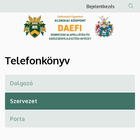
Telefonkönyv
Ugrás
Anonim
Bejelentkezés
a
Felhasználói
|
tartalomra
fiók
Debreceni
menüje
Alapellátási
és
Telefonkönyv
Egészségfejlesztési
Intézet