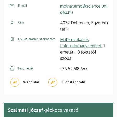
molnar.erno@science.uni
E-mail
deb.hu
4032 Debrecen, Egyetem
Cím
tér 1.
Matematikai és
Épület, emelet, szobaszám
Földtudományi épület
, 1.
emelet, 118 (oktatói
szoba)
+36 52 518 667
Fax, mellék
Weboldal
Tudóstér profil
Szalmási József
gépkocsivezető