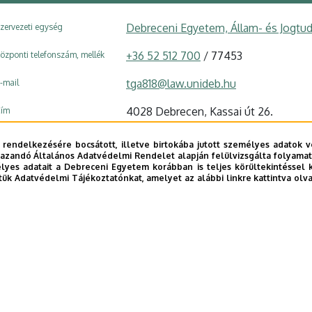
Debreceni Egyetem, Állam- és Jogtu
zervezeti egység
+36 52 512 700
/ 77453
özponti telefonszám, mellék
tga818@law.unideb.hu
-mail
4028 Debrecen, Kassai út 26.
ím
Állam- és Jogtudományi Kar épület
, 
pület, emelet, szobaszám
 rendelkezésére bocsátott, illetve birtokába jutott személyes adatok v
azandó Általános Adatvédelmi Rendelet alapján felülvizsgálta folyamata
+36 52 446 919
ax, mellék
yes adatait a Debreceni Egyetem korábban is teljes körültekintéssel 
tük Adatvédelmi Tájékoztatónkat, amelyet az alábbi linkre kattintva olv
Weboldal
Tudóstér profil
E telefonkönyvében
|
Külső személyek rögzítése a DE te