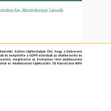
dományi Kar, Alkotmányjogi Tanszék
2. emelet, 217
édelmét. Ezúton tájékoztatjuk Önt, hogy a Debreceni
it és beépítette a GDPR előírásait az adatkezelési és
kezelte, megfelelve az érvényben lévő adatkezelési
ashat el:
Adatkezelési tájékoztató.
DE Kancellária WAV
lefonkönyvében
|
Súgó
|
Hibabejelentés