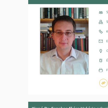
S
S
K
E
C
É
F