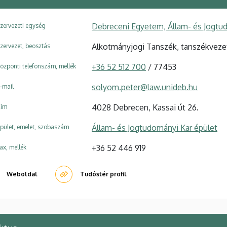
Debreceni Egyetem, Állam- és Jogtu
zervezeti egység
Alkotmányjogi Tanszék, tanszékveze
zervezet, beosztás
+36 52 512 700
/ 77453
özponti telefonszám, mellék
solyom.peter@law.unideb.hu
-mail
4028 Debrecen, Kassai út 26.
ím
Állam- és Jogtudományi Kar épület
pület, emelet, szobaszám
+36 52 446 919
ax, mellék
Weboldal
Tudóstér profil