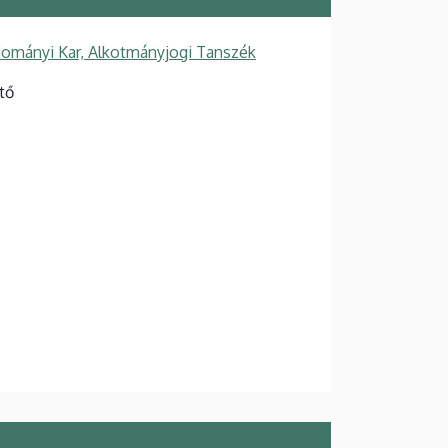
dományi Kar, Alkotmányjogi Tanszék
tő