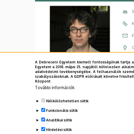
S
K
E
C
É
A Debreceni Egyetem kiemelt fontosságúnak tartja a
Egyetem a 2018. május 25. napjától kötelezően alkalm
F
adatvédelmi tevékenységébe. A felhasználók személ
szabályozásoknak. A GDPR előírásait követve frissítet
Központ
További információk
Nélkülözhetetlen sütik
Funkcionális sütik
Analitikai sütik
Dolgozói adatmódosítás igénylése a D
Hirdetési sütik