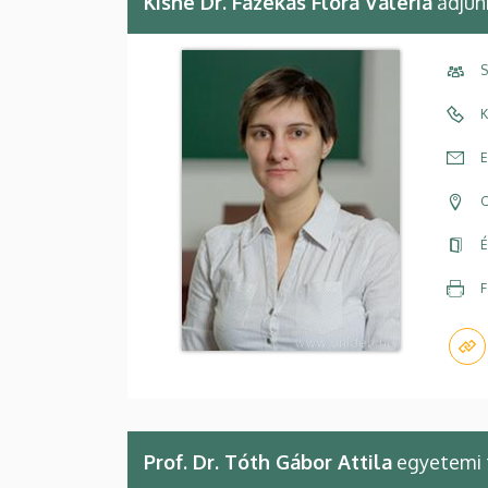
Kisné Dr. Fazekas Flóra Valéria
adjun
S
K
E
C
É
F
Prof. Dr. Tóth Gábor Attila
egyetemi 