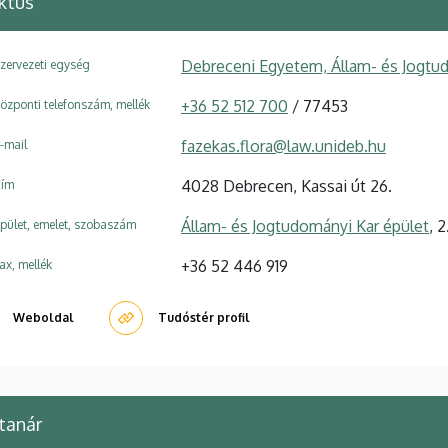
ktus
Debreceni Egyetem, Állam- és Jogtu
zervezeti egység
+36 52 512 700
/ 77453
özponti telefonszám, mellék
fazekas.flora@law.unideb.hu
-mail
4028 Debrecen, Kassai út 26.
ím
Állam- és Jogtudományi Kar épület
, 
pület, emelet, szobaszám
+36 52 446 919
ax, mellék
Weboldal
Tudóstér profil
tanár