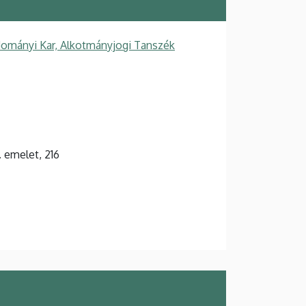
dományi Kar, Alkotmányjogi Tanszék
2. emelet, 216