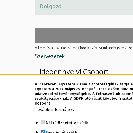
A keresés a következőkre működik: Név, Munkahely (szervezet
Szervezetek
Idegennyelvi Csoport
A Debreceni Egyetem kiemelt fontosságúnak tartja a
Egyetem a 2018. május 25. napjától kötelezően alkalm
Felettes szervezeti egységek
adatvédelmi tevékenységébe. A felhasználók személ
szabályozásoknak. A GDPR előírásait követve frissítet
Debreceni Egyetem
Központ
További információk
Egészségtudományi Kar
Nélkülözhetetlen sütik
Nincs találat.
Funkcionális sütik