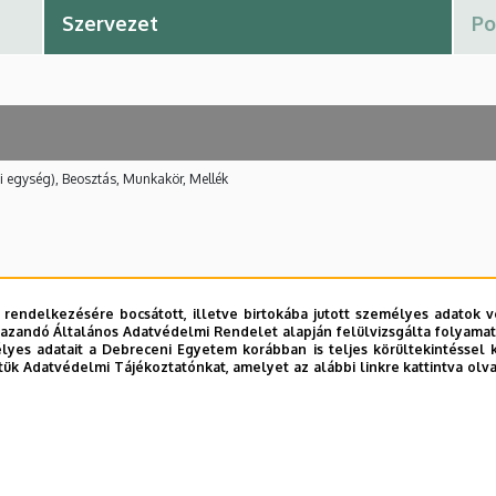
i egység), Beosztás, Munkakör, Mellék
 rendelkezésére bocsátott, illetve birtokába jutott személyes adatok v
azandó Általános Adatvédelmi Rendelet alapján felülvizsgálta folyamata
yes adatait a Debreceni Egyetem korábban is teljes körültekintéssel 
tük Adatvédelmi Tájékoztatónkat, amelyet az alábbi linkre kattintva olv