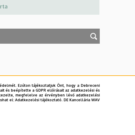
édelmét. Ezúton tájékoztatjuk Önt, hogy a Debreceni
it és beépítette a GDPR előírásait az adatkezelési és
kezelte, megfelelve az érvényben lévő adatkezelési
ashat el:
Adatkezelési tájékoztató.
DE Kancellária WAV