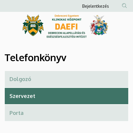
Telefonkönyv
Ugrás
Anonim
Bejelentkezés
a
Felhasználói
|
tartalomra
fiók
Debreceni
menüje
Alapellátási
és
Telefonkönyv
Egészségfejlesztési
Intézet