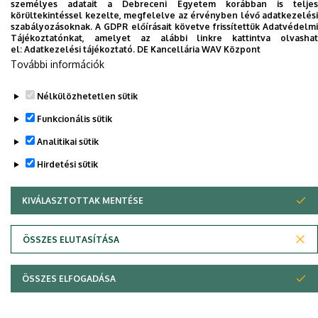
személyes adatait a Debreceni Egyetem korábban is teljes
körültekintéssel kezelte, megfelelve az érvényben lévő adatkezelési
szabályozásoknak. A GDPR előírásait követve frissítettük Adatvédelmi
Tájékoztatónkat, amelyet az alábbi linkre kattintva olvashat
Dolgozói adatmódosítás igénylése a DE
el:
Adatkezelési tájékoztató.
DE Kancellária WAV Központ
telefonkönyvében
|
Külső személyek rögzítése a
További információk
DE telefonkönyvében
|
Súgó
|
Hibabejelentés
Nélkülözhetetlen sütik
Funkcionális sütik
Analitikai sütik
Hirdetési sütik
KIVÁLASZTOTTAK MENTÉSE
WITHDRAW CONSENT
Adatvédelem
Adatvédelem
ÖSSZES ELUTASÍTÁSA
Szerzői jog © 2026 Unideb
ÖSSZES ELFOGADÁSA