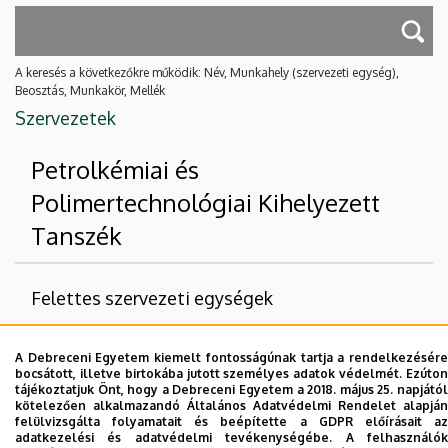
A keresés a következőkre működik: Név, Munkahely (szervezeti egység),
Beosztás, Munkakör, Mellék
Szervezetek
Petrolkémiai és
Polimertechnológiai Kihelyezett
Tanszék
Felettes szervezeti egységek
Debreceni Egyetem
A Debreceni Egyetem kiemelt fontosságúnak tartja a rendelkezésére
Természettudományi és Technológiai Kar
bocsátott, illetve birtokába jutott személyes adatok védelmét. Ezúton
tájékoztatjuk Önt, hogy a Debreceni Egyetem a 2018. május 25. napjától
Kémiai Intézet
kötelezően alkalmazandó Általános Adatvédelmi Rendelet alapján
felülvizsgálta folyamatait és beépítette a GDPR előírásait az
adatkezelési és adatvédelmi tevékenységébe. A felhasználók
Nincs találat.