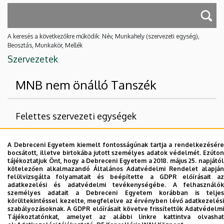
A keresés a következőkre működik: Név, Munkahely (szervezeti egység),
Beosztás, Munkakör, Mellék
Szervezetek
MNB nem önálló Tanszék
Felettes szervezeti egységek
Debreceni Egyetem
A Debreceni Egyetem kiemelt fontosságúnak tartja a rendelkezésére
Gazdaságtudományi Kar
bocsátott, illetve birtokába jutott személyes adatok védelmét. Ezúton
tájékoztatjuk Önt, hogy a Debreceni Egyetem a 2018. május 25. napjától
Számviteli és Pénzügyi Intézet
kötelezően alkalmazandó Általános Adatvédelmi Rendelet alapján
felülvizsgálta folyamatait és beépítette a GDPR előírásait az
adatkezelési és adatvédelmi tevékenységébe. A felhasználók
Nincs találat.
személyes adatait a Debreceni Egyetem korábban is teljes
körültekintéssel kezelte, megfelelve az érvényben lévő adatkezelési
szabályozásoknak. A GDPR előírásait követve frissítettük Adatvédelmi
Tájékoztatónkat, amelyet az alábbi linkre kattintva olvashat
Dolgozói adatmódosítás igénylése a DE