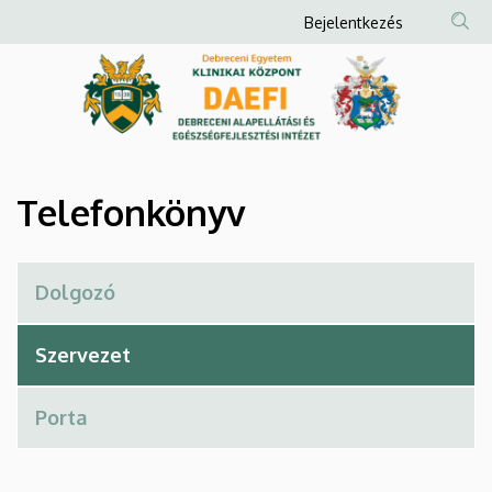
Telefonkönyv
Ugrás
Anonim
Bejelentkezés
a
Felhasználói
|
tartalomra
fiók
Debreceni
menüje
Alapellátási
és
Telefonkönyv
Egészségfejlesztési
Intézet