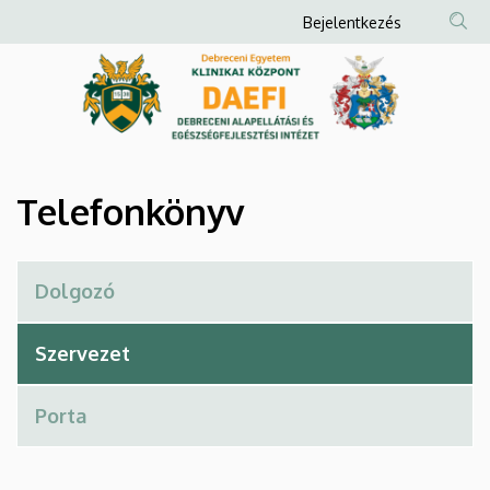
Telefonkönyv
Ugrás
Anonim
Bejelentkezés
a
Felhasználói
|
tartalomra
fiók
Debreceni
menüje
Alapellátási
és
Telefonkönyv
Egészségfejlesztési
Intézet