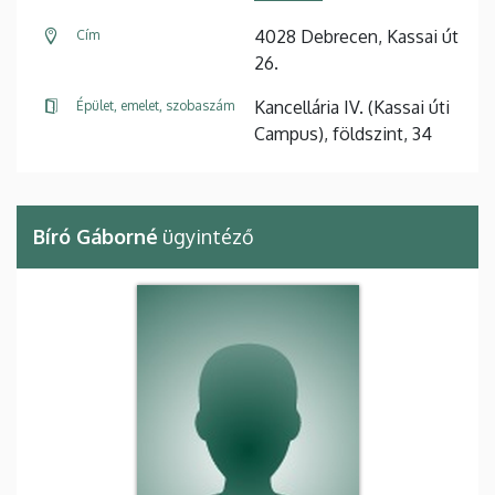
4028 Debrecen, Kassai út
Cím
26.
Kancellária IV. (Kassai úti
Épület, emelet, szobaszám
Campus), földszint, 34
Bíró Gáborné
ügyintéző