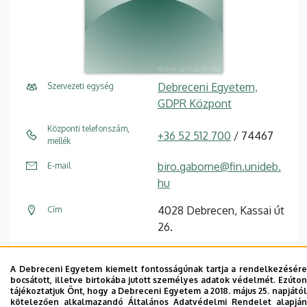
Debreceni Egyetem,
Szervezeti egység
GDPR Központ
Központi telefonszám,
+36 52 512 700
/ 74467
mellék
biro.gaborne@fin.unideb.
E-mail
hu
4028 Debrecen, Kassai út
Cím
26.
Kancellária IV. (Kassai úti
Épület, emelet, szobaszám
A Debreceni Egyetem kiemelt fontosságúnak tartja a rendelkezésére
Campus), földszint, 34
bocsátott, illetve birtokába jutott személyes adatok védelmét. Ezúton
tájékoztatjuk Önt, hogy a Debreceni Egyetem a 2018. május 25. napjától
kötelezően alkalmazandó Általános Adatvédelmi Rendelet alapján