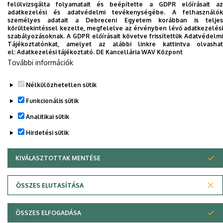
felülvizsgálta folyamatait és beépítette a GDPR előírásait az
adatkezelési és adatvédelmi tevékenységébe. A felhasználók
személyes adatait a Debreceni Egyetem korábban is teljes
Dolgozói adatmódosítás igénylése a DE
körültekintéssel kezelte, megfelelve az érvényben lévő adatkezelési
szabályozásoknak. A GDPR előírásait követve frissítettük Adatvédelmi
telefonkönyvében
|
Külső személyek rögzítése a
Tájékoztatónkat, amelyet az alábbi linkre kattintva olvashat
DE telefonkönyvében
|
Súgó
|
Hibabejelentés
el:
Adatkezelési tájékoztató.
DE Kancellária WAV Központ
További információk
Nélkülözhetetlen sütik
Funkcionális sütik
Analitikai sütik
Hirdetési sütik
Adatvédelem
Adatvédelem
KIVÁLASZTOTTAK MENTÉSE
WITHDRAW CONSENT
Szerzői jog © 2026 Unideb
ÖSSZES ELUTASÍTÁSA
ÖSSZES ELFOGADÁSA