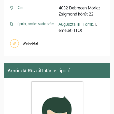
4032 Debrecen Móricz
Cím
Zsigmond körút 22
Auguszta III. Tömb
, 1.
Épület, emelet, szobaszám
emelet (ITO)
Weboldal
Arnóczki Rita
általános ápoló