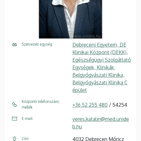
Debreceni Egyetem, DE
Szervezeti egység
Klinikai Központ (DEKK),
Egészségügyi Szolgáltató
Egységek, Klinikák,
Belgyógyászati Klinika,
Belgyógyászati Klinika C
épület
Központi telefonszám,
+36 52 255 480
/ 54254
mellék
veres.katalin@med.unide
E-mail
b.hu
4032 Debrecen Móricz
Cím