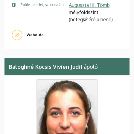
Auguszta III. Tömb
,
Épület, emelet, szobaszám
mélyföldszint
(betegkísérő pihenő)
Weboldal
Baloghné Kocsis Vivien Judit
ápoló