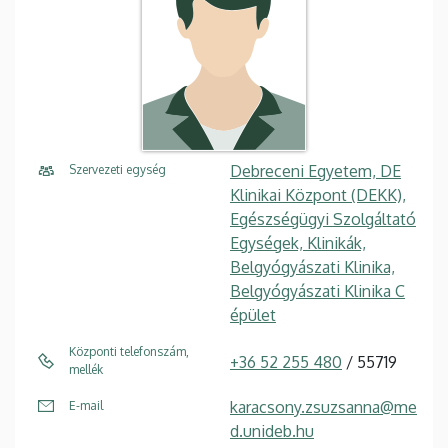
Debreceni Egyetem, DE
Szervezeti egység
Klinikai Központ (DEKK),
Egészségügyi Szolgáltató
Egységek, Klinikák,
Belgyógyászati Klinika,
Belgyógyászati Klinika C
épület
Központi telefonszám,
+36 52 255 480
/ 55719
mellék
karacsony.zsuzsanna@me
E-mail
d.unideb.hu