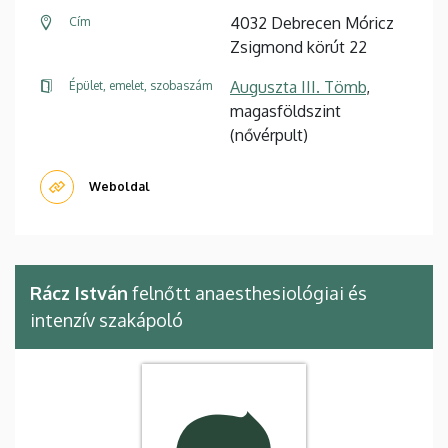
4032 Debrecen Móricz
Cím
Zsigmond körút 22
Auguszta III. Tömb
,
Épület, emelet, szobaszám
magasföldszint
(nővérpult)
Weboldal
Rácz István
felnőtt anaesthesiológiai és
intenzív szakápoló