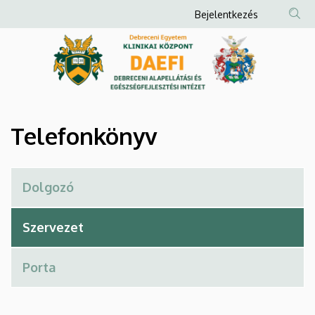
Telefonkönyv
Ugrás
Anonim
Bejelentkezés
a
Felhasználói
|
tartalomra
fiók
Debreceni
menüje
Alapellátási
és
Telefonkönyv
Egészségfejlesztési
Intézet