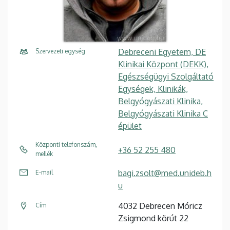
Debreceni Egyetem, DE
Szervezeti egység
Klinikai Központ (DEKK),
Egészségügyi Szolgáltató
Egységek, Klinikák,
Belgyógyászati Klinika,
Belgyógyászati Klinika C
épület
Központi telefonszám,
+36 52 255 480
mellék
bagi.zsolt@med.unideb.h
E-mail
u
4032 Debrecen Móricz
Cím
Zsigmond körút 22