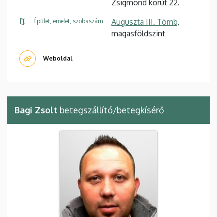
Zsigmond körút 22.
Auguszta III. Tömb
,
Épület, emelet, szobaszám
magasföldszint
Weboldal
Bagi Zsolt
betegszállító/betegkísérő