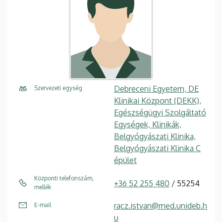
Debreceni Egyetem, DE
Szervezeti egység
Klinikai Központ (DEKK),
Egészségügyi Szolgáltató
Egységek, Klinikák,
Belgyógyászati Klinika,
Belgyógyászati Klinika C
épület
Központi telefonszám,
+36 52 255 480
/ 55254
mellék
racz.istvan@med.unideb.h
E-mail
u