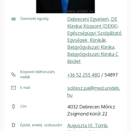
Debreceni Egyetem, DE
Szervezeti egység
Klinikai Központ (DEKK),
Egészségügyi Szolgáltató
Egységek, Klinikák,
Belgyógyászati Klinika,
Belgyógyászati Klinika C
épület
Központi telefonszám,
+36 52 255 480
/ 54897
mellék
soltesz.pal@med.unideb.
E-mail
hu
4032 Debrecen Móricz
Cím
Zsigmond körút 22
Auguszta III. Tömb
,
Épület, emelet, szobaszám