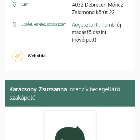
4032 Debrecen Móricz
Cím
Zsigmond körút 22
Auguszta III. Tömb
, új
Épület, emelet, szobaszám
magasföldszint
(nővérpult)
Weboldal
Karácsony Zsuzsanna
intenzív betegellátó
szakápoló