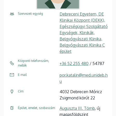
Debreceni Egyetem, DE
Szervezeti egység
Klinikai Központ (DEKK),
Egészségügyi Szolgáltató
Egységek, Klinikák,
Belgyógyászati Klinika,
Belgyógyászati Klinika C
épület
Központi telefonszám,
+36 52 255 480
/ 54787
mellék
por.katalin@med.unideb.h
E-mail
u
4032 Debrecen Móricz
Cím
Zsigmond körút 22
Auguszta III. Tömb
, új
Épület, emelet, szobaszám
magasföldszint