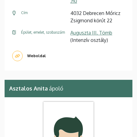
.hu
4032 Debrecen Móricz
Cím
Zsigmond körút 22
Auguszta III. Tömb
Épület, emelet, szobaszám
(Intenzív osztály)
Weboldal
Asztalos Anita
ápoló