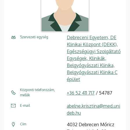
Debreceni Egyetem, DE
Szervezeti egység
Klinikai Központ (DEKK),
Egészségügyi Szolgáltató
Egységek, Klinikák,
Belgyógyászati Klinika,
Belgyógyászati Klinika C
épület
Központi telefonszám,
+36 52 411 717
/ 54787
mellék
abelne.krisztina@med.uni
E-mail
deb.hu
4032 Debrecen Móricz
Cím