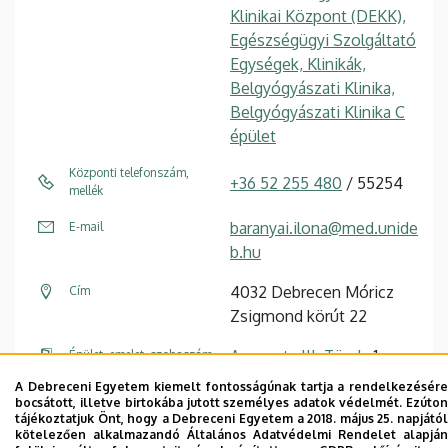
Klinikai Központ (DEKK),
Egészségügyi Szolgáltató
Egységek, Klinikák,
Belgyógyászati Klinika,
Belgyógyászati Klinika C
épület
Központi telefonszám,
+36 52 255 480
/ 55254
mellék
baranyai.ilona@med.unide
E-mail
b.hu
4032 Debrecen Móricz
Cím
Zsigmond körút 22
Auguszta III. Tömb
, 1.
Épület, emelet, szobaszám
emelet
A Debreceni Egyetem kiemelt fontosságúnak tartja a rendelkezésére
bocsátott, illetve birtokába jutott személyes adatok védelmét. Ezúton
tájékoztatjuk Önt, hogy a Debreceni Egyetem a 2018. május 25. napjától
Weboldal
kötelezően alkalmazandó Általános Adatvédelmi Rendelet alapján