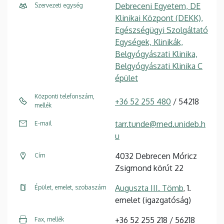
Debreceni Egyetem, DE
Szervezeti egység
Klinikai Központ (DEKK),
Egészségügyi Szolgáltató
Egységek, Klinikák,
Belgyógyászati Klinika,
Belgyógyászati Klinika C
épület
Központi telefonszám,
+36 52 255 480
/ 54218
mellék
tarr.tunde@med.unideb.h
E-mail
u
4032 Debrecen Móricz
Cím
Zsigmond körút 22
Auguszta III. Tömb
, 1.
Épület, emelet, szobaszám
emelet (igazgatóság)
+36 52 255 218 / 56218
Fax, mellék