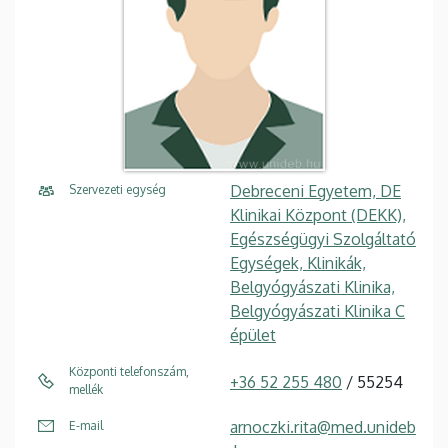
Debreceni Egyetem, DE
Szervezeti egység
Klinikai Központ (DEKK),
Egészségügyi Szolgáltató
Egységek, Klinikák,
Belgyógyászati Klinika,
Belgyógyászati Klinika C
épület
Központi telefonszám,
+36 52 255 480
/ 55254
mellék
arnoczki.rita@med.unideb
E-mail