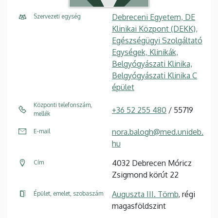
Debreceni Egyetem, DE
Szervezeti egység
Klinikai Központ (DEKK),
Egészségügyi Szolgáltató
Egységek, Klinikák,
Belgyógyászati Klinika,
Belgyógyászati Klinika C
épület
Központi telefonszám,
+36 52 255 480
/ 55719
mellék
nora.balogh@med.unideb.
E-mail
hu
4032 Debrecen Móricz
Cím
Zsigmond körút 22
Auguszta III. Tömb
, régi
Épület, emelet, szobaszám
magasföldszint