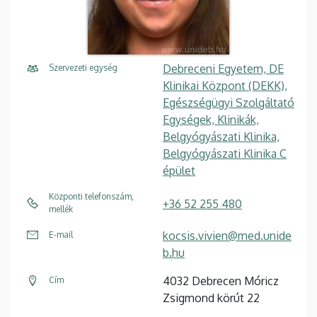
Debreceni Egyetem, DE
Szervezeti egység
Klinikai Központ (DEKK),
Egészségügyi Szolgáltató
Egységek, Klinikák,
Belgyógyászati Klinika,
Belgyógyászati Klinika C
épület
Központi telefonszám,
+36 52 255 480
mellék
kocsis.vivien@med.unide
E-mail
b.hu
4032 Debrecen Móricz
Cím
Zsigmond körút 22