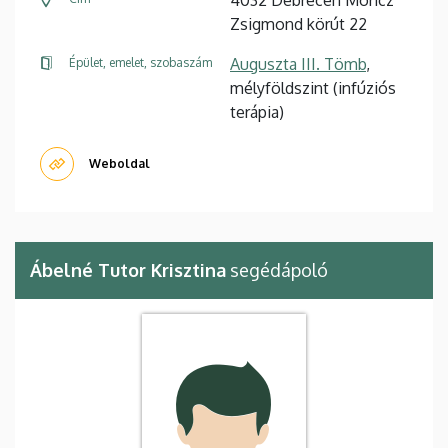
4032 Debrecen Móricz
Zsigmond körút 22
Auguszta III. Tömb
,
Épület, emelet, szobaszám
mélyföldszint (infúziós
terápia)
Weboldal
Ábelné Tutor Krisztina
segédápoló