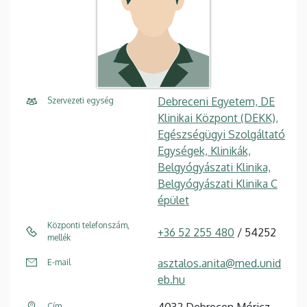
Debreceni Egyetem, DE
Szervezeti egység
Klinikai Központ (DEKK),
Egészségügyi Szolgáltató
Egységek, Klinikák,
Belgyógyászati Klinika,
Belgyógyászati Klinika C
épület
Központi telefonszám,
+36 52 255 480
/ 54252
mellék
asztalos.anita@med.unid
E-mail
eb.hu
Cím