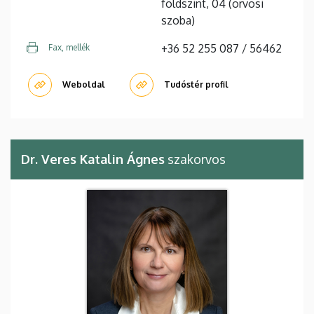
földszint, 04 (orvosi
szoba)
+36 52 255 087 / 56462
Fax, mellék
Weboldal
Tudóstér profil
Dr. Veres Katalin Ágnes
szakorvos