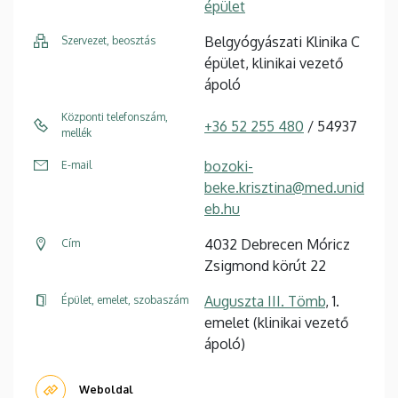
épület
Belgyógyászati Klinika C
Szervezet, beosztás
épület, klinikai vezető
ápoló
Központi telefonszám,
+36 52 255 480
/ 54937
mellék
bozoki-
E-mail
beke.krisztina@med.unid
eb.hu
4032 Debrecen Móricz
Cím
Zsigmond körút 22
Auguszta III. Tömb
, 1.
Épület, emelet, szobaszám
emelet (klinikai vezető
ápoló)
Weboldal