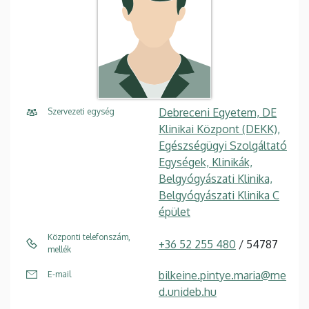
Debreceni Egyetem, DE
Szervezeti egység
Klinikai Központ (DEKK),
Egészségügyi Szolgáltató
Egységek, Klinikák,
Belgyógyászati Klinika,
Belgyógyászati Klinika C
épület
Központi telefonszám,
+36 52 255 480
/ 54787
mellék
bilkeine.pintye.maria@me
E-mail
d.unideb.hu