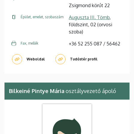
Zsigmond körút 22
Auguszta III. Tömb
,
Épület, emelet, szobaszám
földszint, 02 (orvosi
szoba)
+36 52 255 087 / 56462
Fax, mellék
Weboldal
Tudóstér profil
Bilkeiné Pintye Mária
osztályvezető ápoló