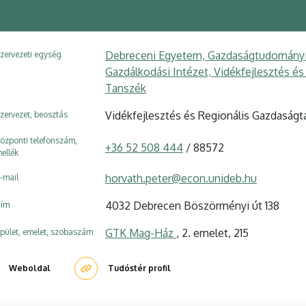
Debreceni Egyetem, Gazdaságtudományi K
zervezeti egység
Gazdálkodási Intézet, Vidékfejlesztés é
Tanszék
Vidékfejlesztés és Regionális Gazdaság
zervezet, beosztás
özponti telefonszám,
+36 52 508 444
/ 88572
ellék
horvath.peter@econ.unideb.hu
-mail
4032 Debrecen Böszörményi út 138
ím
GTK Mag-Ház
, 2. emelet, 215
pület, emelet, szobaszám
Weboldal
Tudóstér profil