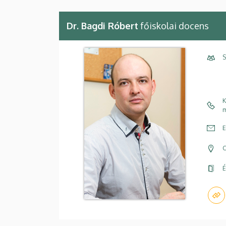
Dr. Bagdi Róbert
főiskolai docens
S
K
m
E
C
É