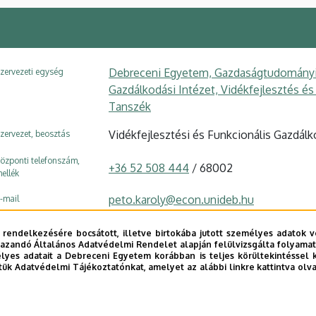
Debreceni Egyetem, Gazdaságtudományi K
zervezeti egység
Gazdálkodási Intézet, Vidékfejlesztés é
Tanszék
Vidékfejlesztési és Funkcionális Gazdálk
zervezet, beosztás
özponti telefonszám,
+36 52 508 444
/ 68002
ellék
peto.karoly@econ.unideb.hu
-mail
4032 Debrecen, Böszörményi út 138.
ím
 rendelkezésére bocsátott, illetve birtokába jutott személyes adatok v
azandó Általános Adatvédelmi Rendelet alapján felülvizsgálta folyamata
GTK Mag-Ház
, 2. emelet, 211
pület, emelet, szobaszám
yes adatait a Debreceni Egyetem korábban is teljes körültekintéssel 
tük Adatvédelmi Tájékoztatónkat, amelyet az alábbi linkre kattintva olv
Weboldal
Tudóstér profil