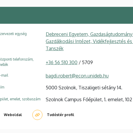
Debreceni Egyetem, Gazdaságtudományi K
zervezeti egység
Gazdálkodási Intézet, Vidékfejlesztés é
Tanszék
özponti telefonszám,
+36 56 510 300
/ 5709
ellék
bagdi.robert@econ.unideb.hu
-mail
5000 Szolnok, Tiszaligeti sétány 14.
ím
Szolnok Campus Főépület, 1. emelet, 102
pület, emelet, szobaszám
Weboldal
Tudóstér profil