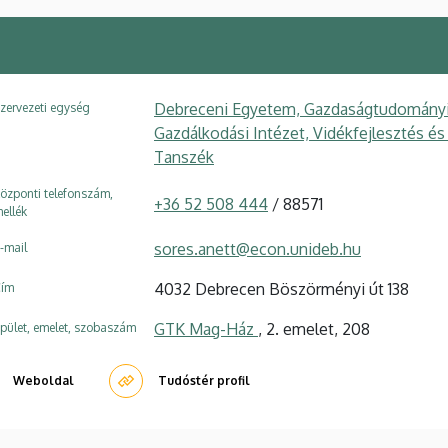
Debreceni Egyetem, Gazdaságtudományi K
zervezeti egység
Gazdálkodási Intézet, Vidékfejlesztés é
Tanszék
özponti telefonszám,
+36 52 508 444
/ 88571
ellék
sores.anett@econ.unideb.hu
-mail
4032 Debrecen Böszörményi út 138
ím
GTK Mag-Ház
, 2. emelet, 208
pület, emelet, szobaszám
Weboldal
Tudóstér profil