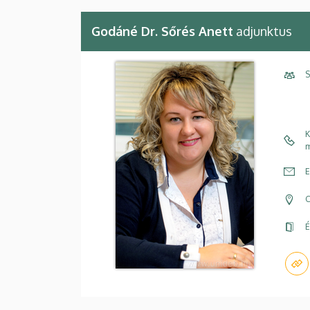
Godáné Dr. Sőrés Anett
adjunktus
S
K
m
E
C
É