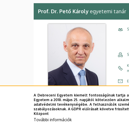
Prof. Dr. Pető Károly
egyetemi tanár
S
S
K
m
E
C
A Debreceni Egyetem kiemelt fontosságúnak tartja a
Egyetem a 2018. május 25. napjától kötelezően alkalm
É
adatvédelmi tevékenységébe. A felhasználók személ
szabályozásoknak. A GDPR előírásait követve frissítet
Központ
További információk