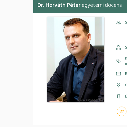
Dr. Horváth Péter
egyetemi docens
S
S
K
m
E
C
É