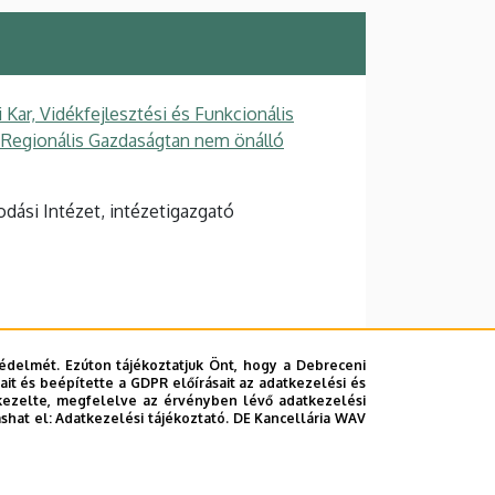
ar, Vidékfejlesztési és Funkcionális
s Regionális Gazdaságtan nem önálló
odási Intézet, intézetigazgató
édelmét. Ezúton tájékoztatjuk Önt, hogy a Debreceni
it és beépítette a GDPR előírásait az adatkezelési és
kezelte, megfelelve az érvényben lévő adatkezelési
ashat el:
Adatkezelési tájékoztató.
DE Kancellária WAV