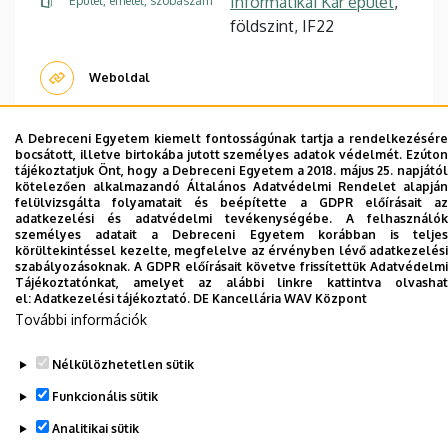
Informatikai Kar épület
,
Épület, emelet, szobaszám
földszint, IF22
Weboldal
A Debreceni Egyetem kiemelt fontosságúnak tartja a rendelkezésére
bocsátott, illetve birtokába jutott személyes adatok védelmét. Ezúton
tájékoztatjuk Önt, hogy a Debreceni Egyetem a 2018. május 25. napjától
kötelezően alkalmazandó Általános Adatvédelmi Rendelet alapján
Dolgozói adatmódosítás igénylése a DE
felülvizsgálta folyamatait és beépítette a GDPR előírásait az
adatkezelési és adatvédelmi tevékenységébe. A felhasználók
telefonkönyvében
|
Külső személyek rögzítése a
személyes adatait a Debreceni Egyetem korábban is teljes
DE telefonkönyvében
|
Súgó
|
Hibabejelentés
körültekintéssel kezelte, megfelelve az érvényben lévő adatkezelési
szabályozásoknak. A GDPR előírásait követve frissítettük Adatvédelmi
Tájékoztatónkat, amelyet az alábbi linkre kattintva olvashat
el:
Adatkezelési tájékoztató.
DE Kancellária WAV Központ
További információk
Nélkülözhetetlen sütik
Funkcionális sütik
Analitikai sütik