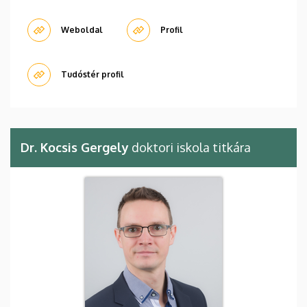
Weboldal
Profil
Tudóstér profil
Dr. Kocsis Gergely
doktori iskola titkára