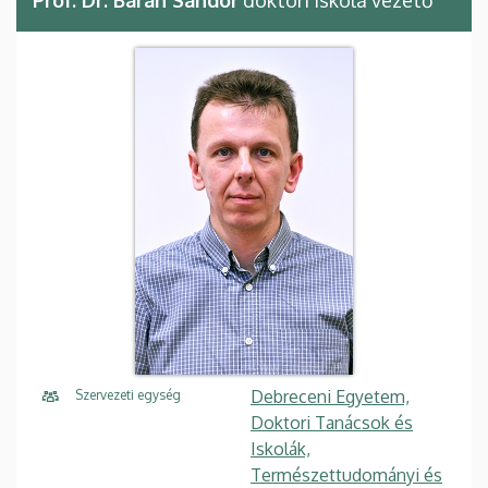
Prof. Dr. Baran Sándor
doktori iskola vezető
Debreceni Egyetem,
Szervezeti egység
Doktori Tanácsok és
Iskolák,
Természettudományi és