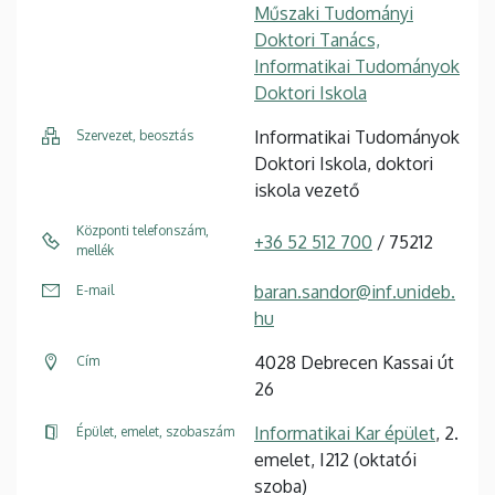
Műszaki Tudományi
Doktori Tanács,
Informatikai Tudományok
Doktori Iskola
Informatikai Tudományok
Szervezet, beosztás
Doktori Iskola, doktori
iskola vezető
Központi telefonszám,
+36 52 512 700
/ 75212
mellék
baran.sandor@inf.unideb.
E-mail
hu
4028 Debrecen Kassai út
Cím
26
Informatikai Kar épület
, 2.
Épület, emelet, szobaszám
emelet, I212 (oktatói
szoba)