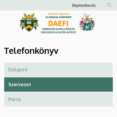
Telefonkönyv
Ugrás
Anonim
Bejelentkezés
a
Felhasználói
|
tartalomra
fiók
Debreceni
menüje
Alapellátási
és
Telefonkönyv
Egészségfejlesztési
Intézet