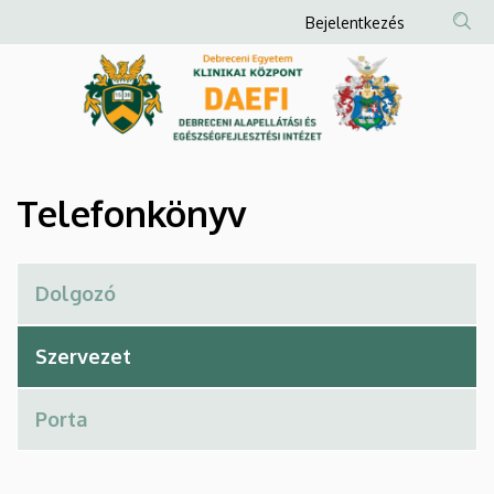
Telefonkönyv
Ugrás
Anonim
Bejelentkezés
a
Felhasználói
|
tartalomra
fiók
Debreceni
menüje
Alapellátási
és
Telefonkönyv
Egészségfejlesztési
Intézet