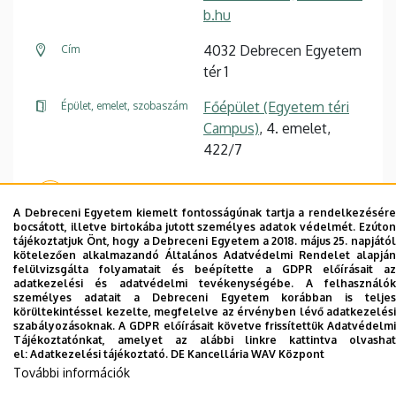
b.hu
4032 Debrecen Egyetem
Cím
tér 1
Főépület (Egyetem téri
Épület, emelet, szobaszám
Campus)
, 4. emelet,
422/7
Weboldal
A Debreceni Egyetem kiemelt fontosságúnak tartja a rendelkezésére
bocsátott, illetve birtokába jutott személyes adatok védelmét. Ezúton
tájékoztatjuk Önt, hogy a Debreceni Egyetem a 2018. május 25. napjától
kötelezően alkalmazandó Általános Adatvédelmi Rendelet alapján
felülvizsgálta folyamatait és beépítette a GDPR előírásait az
adatkezelési és adatvédelmi tevékenységébe. A felhasználók
személyes adatait a Debreceni Egyetem korábban is teljes
Dolgozói adatmódosítás igénylése a DE
körültekintéssel kezelte, megfelelve az érvényben lévő adatkezelési
telefonkönyvében
|
Külső személyek rögzítése a
szabályozásoknak. A GDPR előírásait követve frissítettük Adatvédelmi
Tájékoztatónkat, amelyet az alábbi linkre kattintva olvashat
DE telefonkönyvében
|
Súgó
|
Hibabejelentés
el:
Adatkezelési tájékoztató.
DE Kancellária WAV Központ
További információk