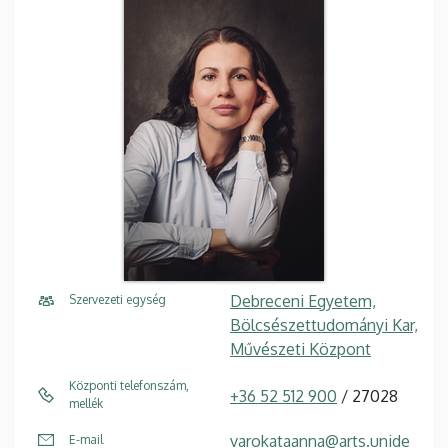
Debreceni Egyetem,
Szervezeti egység
Bölcsészettudományi Kar,
Művészeti Központ
Központi telefonszám,
+36 52 512 900
/ 27028
mellék
varokataanna@arts.unide
E-mail