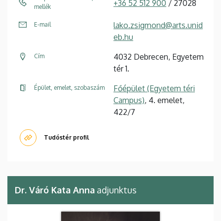
+36 52 512 900
/ 27028
mellék
lako.zsigmond@arts.unid
E-mail
eb.hu
4032 Debrecen, Egyetem
Cím
tér 1.
Főépület (Egyetem téri
Épület, emelet, szobaszám
Campus)
, 4. emelet,
422/7
Tudóstér profil
Dr. Váró Kata Anna
adjunktus