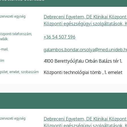
Debreceni Egyetem, DE Klinikai Központ
zervezeti egység
Központi egészségügyi szolgáltatások, K
özponti telefonszám,
+36 54 507 596
ellék
galambos.bondar.orsolya@med.unideb.h
-mail
4100 Berettyóújfalu Orbán Balázs tér 1.
ím
Központi technológiai tömb , 1. emelet
pület, emelet, szobaszám
Debreceni Egyetem, DE Klinikai Központ
zervezeti egység
Központi egészségügyi szolgáltatások, K