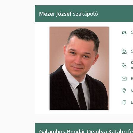
Mezei József
szakápoló
S
S
K
m
E
C
É
Galambos-Bondár Orsolya Katalin
fe