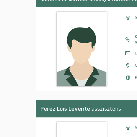
S
K
m
E
C
É
Perez Luis Levente
asszisztens
S