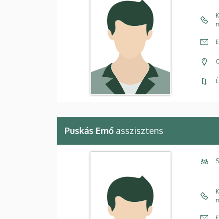
K
m
E
C
É
Puskás Emő
asszisztens
S
K
m
E