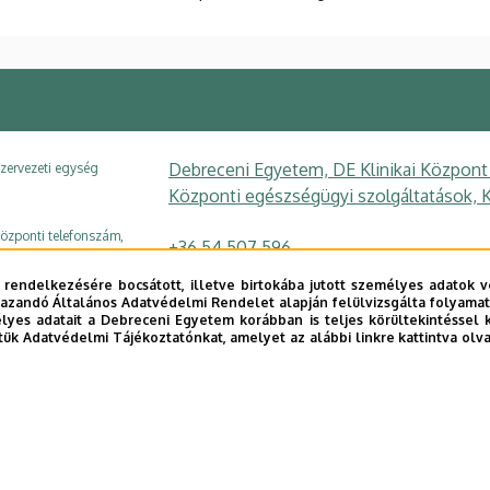
Debreceni Egyetem, DE Klinikai Központ
zervezeti egység
Központi egészségügyi szolgáltatások, K
özponti telefonszám,
+36 54 507 596
ellék
 rendelkezésére bocsátott, illetve birtokába jutott személyes adatok v
zsiga.gabor@med.unideb.hu
-mail
azandó Általános Adatvédelmi Rendelet alapján felülvizsgálta folyamata
yes adatait a Debreceni Egyetem korábban is teljes körültekintéssel 
tük Adatvédelmi Tájékoztatónkat, amelyet az alábbi linkre kattintva olv
4100 Berettyóújfalu Orbán Balázs tér 1.
ím
Központi technológiai tömb , 1. emelet
pület, emelet, szobaszám