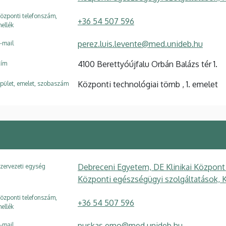
özponti telefonszám,
+36 54 507 596
ellék
perez.luis.levente@med.unideb.hu
-mail
4100 Berettyóújfalu Orbán Balázs tér 1.
ím
Központi technológiai tömb , 1. emelet
pület, emelet, szobaszám
Debreceni Egyetem, DE Klinikai Központ
zervezeti egység
Központi egészségügyi szolgáltatások, K
özponti telefonszám,
+36 54 507 596
ellék
puskas.emo@med.unideb.hu
-mail