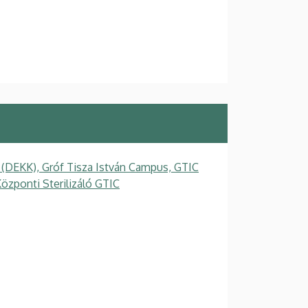
 (DEKK), Gróf Tisza István Campus, GTIC
özponti Sterilizáló GTIC