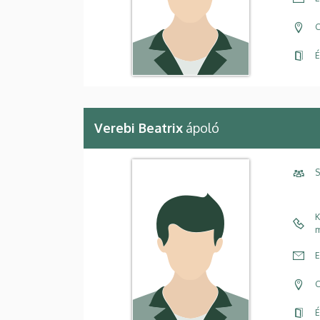
C
É
Verebi Beatrix
ápoló
S
K
m
E
C
É