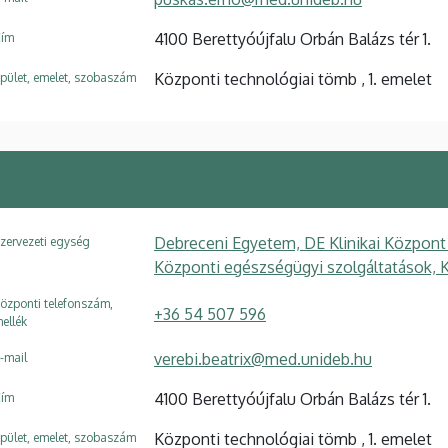
4100 Berettyóújfalu Orbán Balázs tér 1.
ím
Központi technológiai tömb , 1. emelet
pület, emelet, szobaszám
Debreceni Egyetem, DE Klinikai Központ
zervezeti egység
Központi egészségügyi szolgáltatások, K
özponti telefonszám,
+36 54 507 596
ellék
verebi.beatrix@med.unideb.hu
-mail
4100 Berettyóújfalu Orbán Balázs tér 1.
ím
Központi technológiai tömb , 1. emelet
pület, emelet, szobaszám