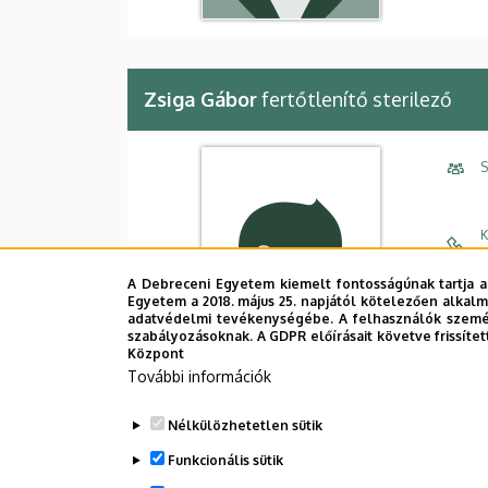
Zsiga Gábor
fertőtlenítő sterilező
S
K
m
A Debreceni Egyetem kiemelt fontosságúnak tartja a
E
Egyetem a 2018. május 25. napjától kötelezően alkalm
adatvédelmi tevékenységébe. A felhasználók személ
szabályozásoknak. A GDPR előírásait követve frissítet
C
Központ
További információk
É
Nélkülözhetetlen sütik
Funkcionális sütik