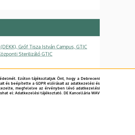
 (DEKK), Gróf Tisza István Campus, GTIC
özponti Sterilizáló GTIC
édelmét. Ezúton tájékoztatjuk Önt, hogy a Debreceni
it és beépítette a GDPR előírásait az adatkezelési és
kezelte, megfelelve az érvényben lévő adatkezelési
ashat el:
Adatkezelési tájékoztató.
DE Kancellária WAV