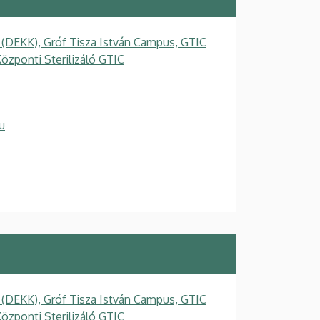
 (DEKK), Gróf Tisza István Campus, GTIC
özponti Sterilizáló GTIC
u
 (DEKK), Gróf Tisza István Campus, GTIC
özponti Sterilizáló GTIC