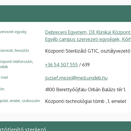
Debreceni Egyetem, DE Klinikai Központ
zervezeti egység
Egyéb campus szervezeti egységek, Kórh
Központi Sterilizáló GTIC, osztályvezető
zervezet, beosztás
özponti telefonszám,
+36 54 507 555
/ 639
ellék
jozsef.mezei@med.unideb.hu
-mail
4100 Berettyóújfalu Orbán Balázs tér 1.
ím
Központi technológiai tömb , 1. emelet
pület, emelet, szobaszám
rtőtlenítő sterilező