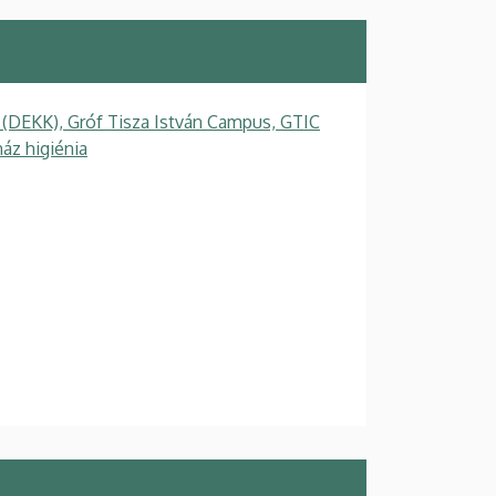
 (DEKK), Gróf Tisza István Campus, GTIC
áz higiénia