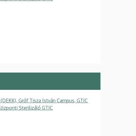
 (DEKK), Gróf Tisza István Campus, GTIC
özponti Sterilizáló GTIC