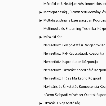
Mérnöki és Üzletfejlesztési Innovációs In
Mezőgazdaság-, Élelmiszertudományi és
Multidiszciplináris Egészségipari Koordin
Multimédia és E-learning Technikai Közp
Műszaki Kar
Nemzetközi Felsőoktatási Rangsorok Kö
Nemzetközi K+F Kapcsolatok Központja
Nemzetközi Kapcsolatok Központja
Nemzetközi Oktatást Koordináló Közpon
Nemzetközi PR és Marketing Központ
Nukleáris és Űrkutatás Kompetencia Kö
oDeon Színpadi Művészet Oktatóközpon
Oktatási Főigazgatóság