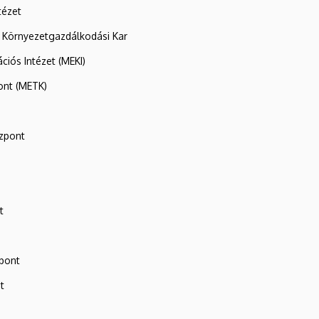
tézet
 Környezetgazdálkodási Kar
ációs Intézet (MEKI)
ont (METK)
zpont
t
zpont
t