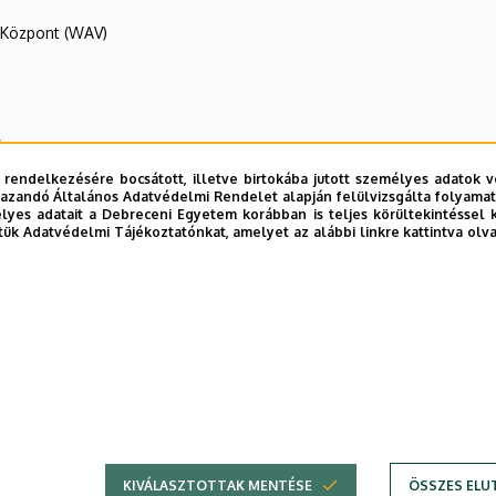
R Központ (WAV)
y
 rendelkezésére bocsátott, illetve birtokába jutott személyes adatok v
azandó Általános Adatvédelmi Rendelet alapján felülvizsgálta folyamata
yes adatait a Debreceni Egyetem korábban is teljes körültekintéssel 
tük Adatvédelmi Tájékoztatónkat, amelyet az alábbi linkre kattintva olv
E telefonkönyvében
|
Külső személyek rögzítése a DE te
KIVÁLASZTOTTAK MENTÉSE
ÖSSZES ELU