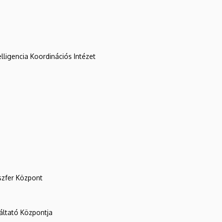
lligencia Koordinációs Intézet
szfer Központ
ltató Központja