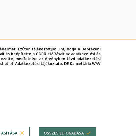
édelmét. Ezúton tájékoztatjuk Önt, hogy a Debreceni
it és beépítette a GDPR előírásait az adatkezelési és
kezelte, megfelelve az érvényben lévő adatkezelési
ashat el:
Adatkezelési tájékoztató.
DE Kancellária WAV
lefonkönyvében
|
Súgó
|
Hibabejelentés
TASÍTÁSA
ÖSSZES ELFOGADÁSA