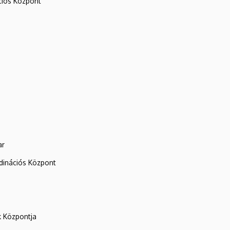
iós Központ
ar
rdinációs Központ
k Központja