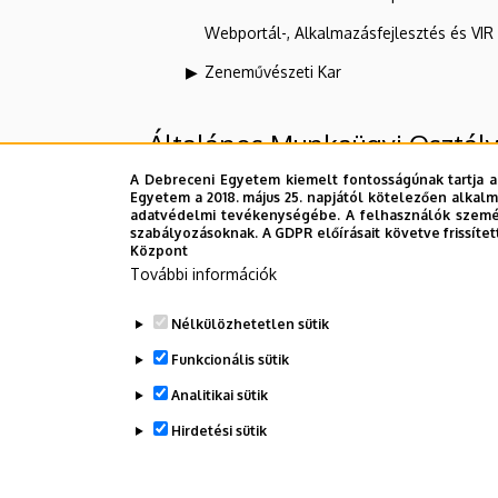
Webportál-, Alkalmazásfejlesztés és VI
Zeneművészeti Kar
Általános Munkaügyi Osztál
A Debreceni Egyetem kiemelt fontosságúnak tartja a
Egyetem a 2018. május 25. napjától kötelezően alkalm
Felettes szervezeti egységek
adatvédelmi tevékenységébe. A felhasználók személ
szabályozásoknak. A GDPR előírásait követve frissítet
Központ
Debreceni Egyetem
További információk
Kancellária
Nélkülözhetetlen sütik
HR Igazgatóság
Funkcionális sütik
Analitikai sütik
Dolgozói adatmódosítás igénylése a D
Hirdetési sütik
WITHDRAW CONSENT