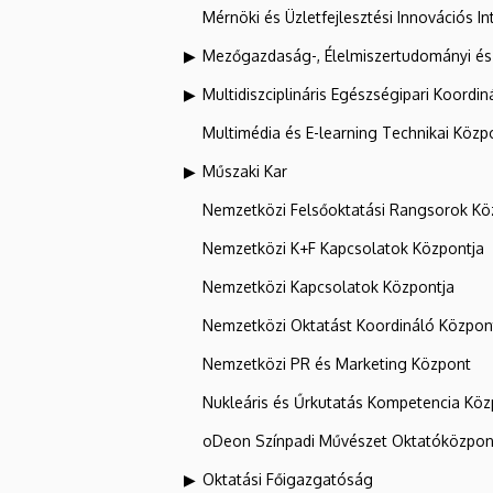
Mérnöki és Üzletfejlesztési Innovációs In
Mezőgazdaság-, Élelmiszertudományi és
Multidiszciplináris Egészségipari Koordin
Multimédia és E-learning Technikai Közp
Műszaki Kar
Nemzetközi Felsőoktatási Rangsorok Kö
Nemzetközi K+F Kapcsolatok Központja
Nemzetközi Kapcsolatok Központja
Nemzetközi Oktatást Koordináló Közpon
Nemzetközi PR és Marketing Központ
Nukleáris és Űrkutatás Kompetencia Kö
oDeon Színpadi Művészet Oktatóközpon
Oktatási Főigazgatóság