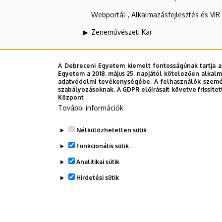
Webportál-, Alkalmazásfejlesztés és VI
Zeneművészeti Kar
Konfuciusz Intézet
A Debreceni Egyetem kiemelt fontosságúnak tartja a
Egyetem a 2018. május 25. napjától kötelezően alkalm
adatvédelmi tevékenységébe. A felhasználók személ
szabályozásoknak. A GDPR előírásait követve frissítet
Felettes szervezeti egységek
Központ
További információk
Debreceni Egyetem
Nélkülözhetetlen sütik
Bölcsészettudományi Kar
Funkcionális sütik
Analitikai sütik
Dolgozói adatmódosítás igénylése a D
Hirdetési sütik
WITHDRAW CONSENT