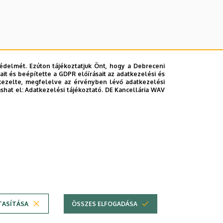
édelmét. Ezúton tájékoztatjuk Önt, hogy a Debreceni
it és beépítette a GDPR előírásait az adatkezelési és
kezelte, megfelelve az érvényben lévő adatkezelési
ashat el:
Adatkezelési tájékoztató.
DE Kancellária WAV
lefonkönyvében
|
Súgó
|
Hibabejelentés
TASÍTÁSA
ÖSSZES ELFOGADÁSA