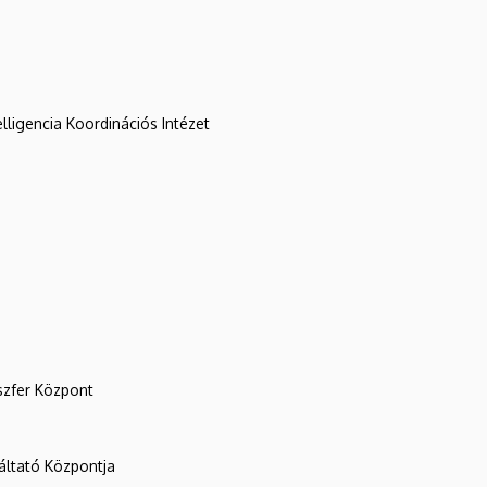
lligencia Koordinációs Intézet
szfer Központ
ltató Központja