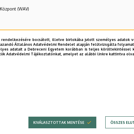
R Központ (WAV)
 rendelkezésére bocsátott, illetve birtokába jutott személyes adatok v
azandó Általános Adatvédelmi Rendelet alapján felülvizsgálta folyamata
yes adatait a Debreceni Egyetem korábban is teljes körültekintéssel 
tük Adatvédelmi Tájékoztatónkat, amelyet az alábbi linkre kattintva olv
E telefonkönyvében
|
Külső személyek rögzítése a DE te
KIVÁLASZTOTTAK MENTÉSE
ÖSSZES ELU