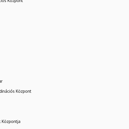
iós Központ
ar
rdinációs Központ
k Központja