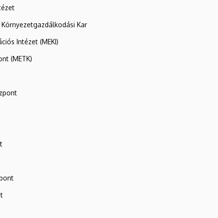
tézet
 Környezetgazdálkodási Kar
ációs Intézet (MEKI)
ont (METK)
zpont
t
zpont
t