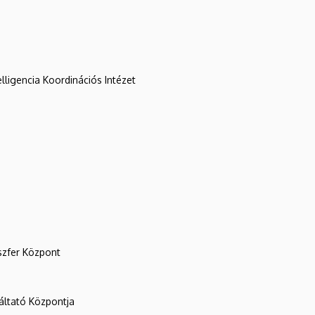
lligencia Koordinációs Intézet
szfer Központ
ltató Központja