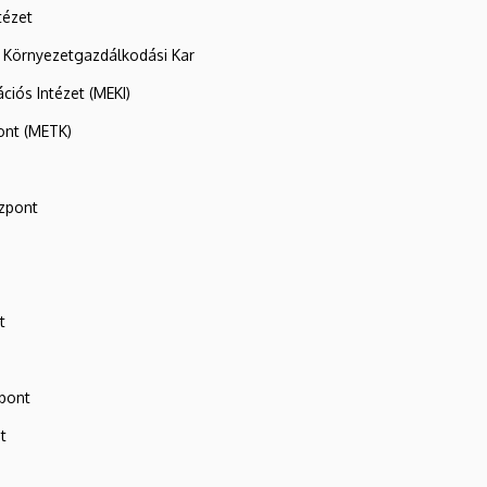
tézet
 Környezetgazdálkodási Kar
ációs Intézet (MEKI)
ont (METK)
zpont
t
zpont
t