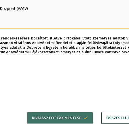
R Központ (WAV)
Valószínűségszámítás Tanszék
 rendelkezésére bocsátott, illetve birtokába jutott személyes adatok v
azandó Általános Adatvédelmi Rendelet alapján felülvizsgálta folyamata
yes adatait a Debreceni Egyetem korábban is teljes körültekintéssel 
tük Adatvédelmi Tájékoztatónkat, amelyet az alábbi linkre kattintva olv
E telefonkönyvében
|
Külső személyek rögzítése a DE te
KIVÁLASZTOTTAK MENTÉSE
ÖSSZES ELU