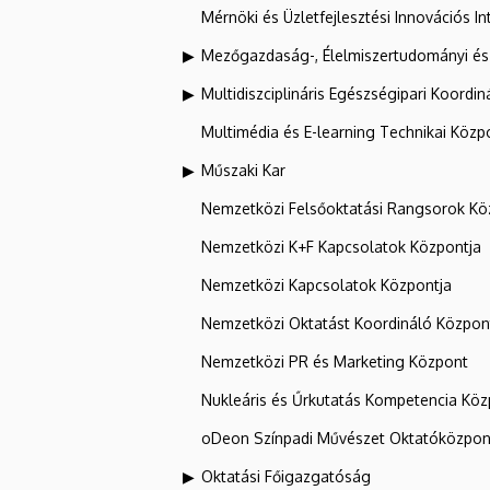
Mérnöki és Üzletfejlesztési Innovációs In
Mezőgazdaság-, Élelmiszertudományi és
Multidiszciplináris Egészségipari Koordin
Multimédia és E-learning Technikai Közp
Műszaki Kar
Nemzetközi Felsőoktatási Rangsorok Kö
Nemzetközi K+F Kapcsolatok Központja
Nemzetközi Kapcsolatok Központja
Nemzetközi Oktatást Koordináló Közpon
Nemzetközi PR és Marketing Központ
Nukleáris és Űrkutatás Kompetencia Kö
oDeon Színpadi Művészet Oktatóközpon
Oktatási Főigazgatóság