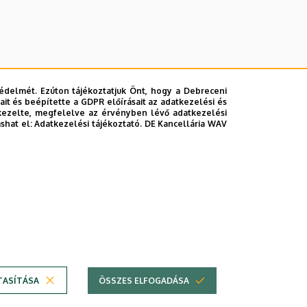
édelmét. Ezúton tájékoztatjuk Önt, hogy a Debreceni
it és beépítette a GDPR előírásait az adatkezelési és
kezelte, megfelelve az érvényben lévő adatkezelési
ashat el:
Adatkezelési tájékoztató.
DE Kancellária WAV
lefonkönyvében
|
Súgó
|
Hibabejelentés
TASÍTÁSA
ÖSSZES ELFOGADÁSA