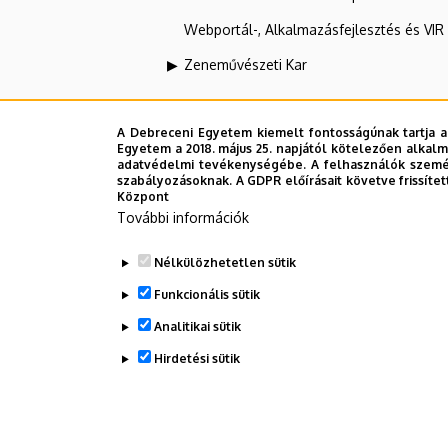
Webportál-, Alkalmazásfejlesztés és VI
Zeneművészeti Kar
Alkalmazott Matematika és 
A Debreceni Egyetem kiemelt fontosságúnak tartja a
Egyetem a 2018. május 25. napjától kötelezően alkalm
adatvédelmi tevékenységébe. A felhasználók személ
szabályozásoknak. A GDPR előírásait követve frissítet
Felettes szervezeti egységek
Központ
További információk
Debreceni Egyetem
Nélkülözhetetlen sütik
Informatikai Kar
Funkcionális sütik
Analitikai sütik
Dolgozói adatmódosítás igénylése a D
Hirdetési sütik
WITHDRAW CONSENT