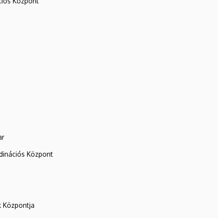
iós Központ
ar
rdinációs Központ
k Központja