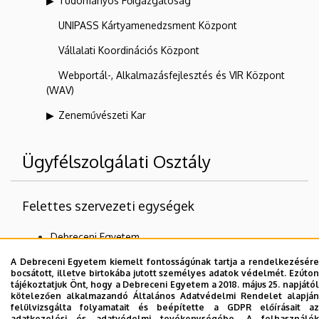
Tudományos Főigazgatóság
UNIPASS Kártyamenedzsment Központ
Vállalati Koordinációs Központ
Webportál-, Alkalmazásfejlesztés és VIR Központ
(WAV)
Zeneművészeti Kar
Ügyfélszolgálati Osztály
Felettes szervezeti egységek
Debreceni Egyetem
DE Egyetemi és Nemzeti Könyvtár (DEENK)
A Debreceni Egyetem kiemelt fontosságúnak tartja a rendelkezésére
bocsátott, illetve birtokába jutott személyes adatok védelmét. Ezúton
tájékoztatjuk Önt, hogy a Debreceni Egyetem a 2018. május 25. napjától
kötelezően alkalmazandó Általános Adatvédelmi Rendelet alapján
felülvizsgálta folyamatait és beépítette a GDPR előírásait az
Dolgozói adatmódosítás igénylése a DE
adatkezelési és adatvédelmi tevékenységébe. A felhasználók