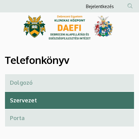
Telefonkönyv
Ugrás
Anonim
Bejelentkezés
a
Felhasználói
|
tartalomra
fiók
Debreceni
menüje
Alapellátási
és
Telefonkönyv
Egészségfejlesztési
Intézet