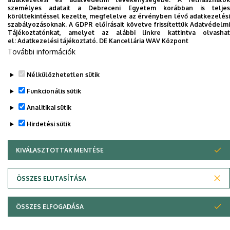
telefonkönyvében
|
Külső személyek rögzítése a
személyes adatait a Debreceni Egyetem korábban is teljes
körültekintéssel kezelte, megfelelve az érvényben lévő adatkezelési
DE telefonkönyvében
|
Súgó
|
Hibabejelentés
szabályozásoknak. A GDPR előírásait követve frissítettük Adatvédelmi
Tájékoztatónkat, amelyet az alábbi linkre kattintva olvashat
el:
Adatkezelési tájékoztató.
DE Kancellária WAV Központ
További információk
Nélkülözhetetlen sütik
Funkcionális sütik
Analitikai sütik
Hirdetési sütik
Adatvédelem
Adatvédelem
KIVÁLASZTOTTAK MENTÉSE
WITHDRAW CONSENT
Szerzői jog © 2026 Unideb
ÖSSZES ELUTASÍTÁSA
ÖSSZES ELFOGADÁSA