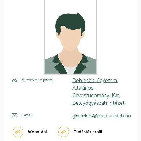
Debreceni Egyetem,
Szervezeti egység
Általános
Orvostudományi Kar,
Belgyógyászati Intézet
gkerekes@med.unideb.hu
E-mail
Weboldal
Tudóstér profil