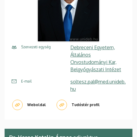
Debreceni Egyetem,
Szervezeti egység
Általános
Orvostudományi Kar,
Belgyógyászati Intézet
soltesz.pal@med.unideb.
E-mail
hu
Weboldal
Tudóstér profil