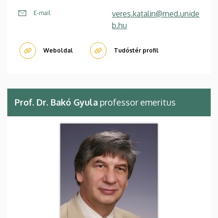
veres.katalin@med.unide
E-mail
b.hu
Weboldal
Tudóstér profil
Prof. Dr. Bakó Gyula
professor emeritus