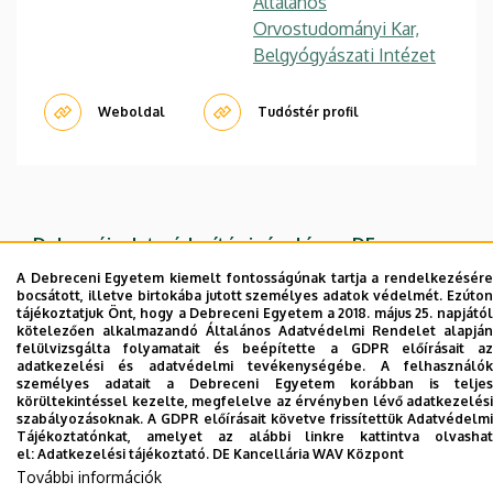
Általános
Orvostudományi Kar,
Belgyógyászati Intézet
Weboldal
Tudóstér profil
Dolgozói adatmódosítás igénylése a DE
telefonkönyvében
|
Külső személyek rögzítése a
A Debreceni Egyetem kiemelt fontosságúnak tartja a rendelkezésére
DE telefonkönyvében
|
Súgó
|
Hibabejelentés
bocsátott, illetve birtokába jutott személyes adatok védelmét. Ezúton
tájékoztatjuk Önt, hogy a Debreceni Egyetem a 2018. május 25. napjától
kötelezően alkalmazandó Általános Adatvédelmi Rendelet alapján
felülvizsgálta folyamatait és beépítette a GDPR előírásait az
adatkezelési és adatvédelmi tevékenységébe. A felhasználók
személyes adatait a Debreceni Egyetem korábban is teljes
körültekintéssel kezelte, megfelelve az érvényben lévő adatkezelési
szabályozásoknak. A GDPR előírásait követve frissítettük Adatvédelmi
Tájékoztatónkat, amelyet az alábbi linkre kattintva olvashat
el:
Adatkezelési tájékoztató.
DE Kancellária WAV Központ
További információk