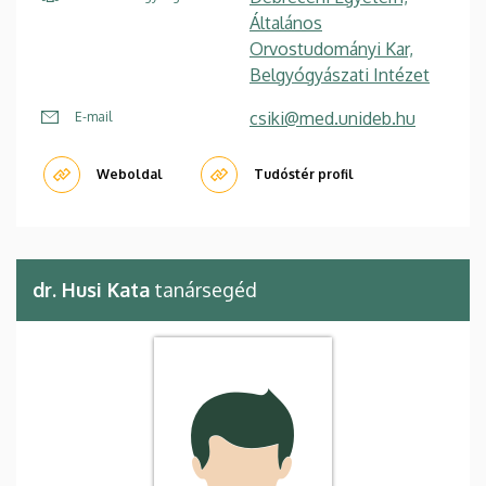
Általános
Orvostudományi Kar,
Belgyógyászati Intézet
csiki@med.unideb.hu
E-mail
Weboldal
Tudóstér profil
dr. Husi Kata
tanársegéd