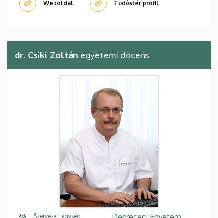
Weboldal
Tudóstér profil
dr. Csiki Zoltán
egyetemi docens
Debreceni Egyetem,
Szervezeti egység