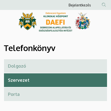
Telefonkönyv
Ugrás
Anonim
Bejelentkezés
a
Felhasználói
|
tartalomra
fiók
Debreceni
menüje
Alapellátási
és
Telefonkönyv
Egészségfejlesztési
Intézet