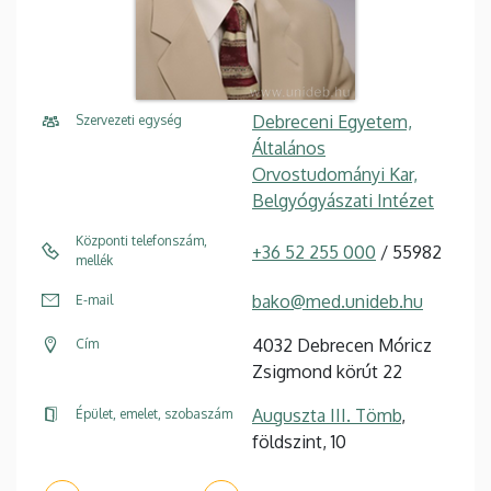
Debreceni Egyetem,
Szervezeti egység
Általános
Orvostudományi Kar,
Belgyógyászati Intézet
Központi telefonszám,
+36 52 255 000
/ 55982
mellék
bako@med.unideb.hu
E-mail
4032 Debrecen Móricz
Cím
Zsigmond körút 22
Auguszta III. Tömb
,
Épület, emelet, szobaszám
földszint, 10