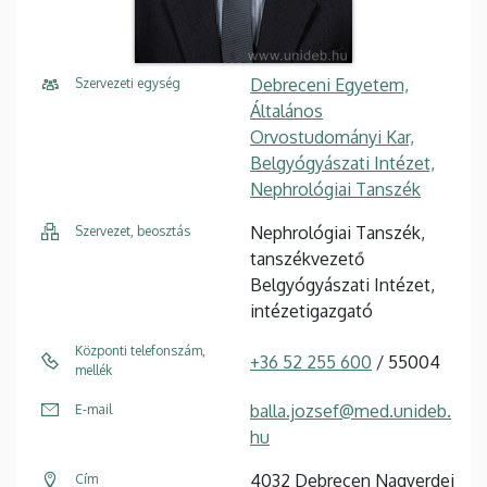
Debreceni Egyetem,
Szervezeti egység
Általános
Orvostudományi Kar,
Belgyógyászati Intézet,
Nephrológiai Tanszék
Nephrológiai Tanszék,
Szervezet, beosztás
tanszékvezető
Belgyógyászati Intézet,
intézetigazgató
Központi telefonszám,
+36 52 255 600
/ 55004
mellék
balla.jozsef@med.unideb.
E-mail
hu
4032 Debrecen Nagyerdei
Cím