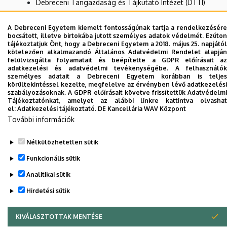
Debreceni Tangazdaság és Tájkutató Intézet (DTTI)
Nyíregyházi Kutatóintézet (NYKI)
A Debreceni Egyetem kiemelt fontosságúnak tartja a rendelkezésére
Törölt-AKIT
bocsátott, illetve birtokába jutott személyes adatok védelmét. Ezúton
tájékoztatjuk Önt, hogy a Debreceni Egyetem a 2018. május 25. napjától
Újfehértói Kutatóintézet (ÚJKI)
kötelezően alkalmazandó Általános Adatvédelmi Rendelet alapján
felülvizsgálta folyamatait és beépítette a GDPR előírásait az
Nincs találat.
adatkezelési és adatvédelmi tevékenységébe. A felhasználók
személyes adatait a Debreceni Egyetem korábban is teljes
körültekintéssel kezelte, megfelelve az érvényben lévő adatkezelési
szabályozásoknak. A GDPR előírásait követve frissítettük Adatvédelmi
Tájékoztatónkat, amelyet az alábbi linkre kattintva olvashat
Dolgozói adatmódosítás igénylése a DE
el:
Adatkezelési tájékoztató.
DE Kancellária WAV Központ
telefonkönyvében
|
Külső személyek rögzítése a
További információk
DE telefonkönyvében
|
Súgó
|
Hibabejelentés
Nélkülözhetetlen sütik
Funkcionális sütik
Analitikai sütik
Hirdetési sütik
KIVÁLASZTOTTAK MENTÉSE
WITHDRAW CONSENT