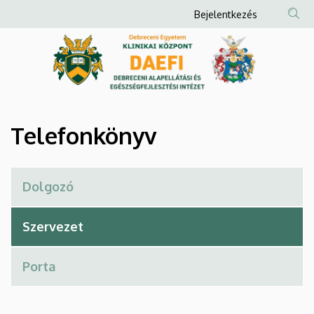
Telefonkönyv
Ugrás
Anonim
Bejelentkezés
a
Felhasználói
|
tartalomra
fiók
Debreceni
menüje
Alapellátási
és
Telefonkönyv
Egészségfejlesztési
Intézet