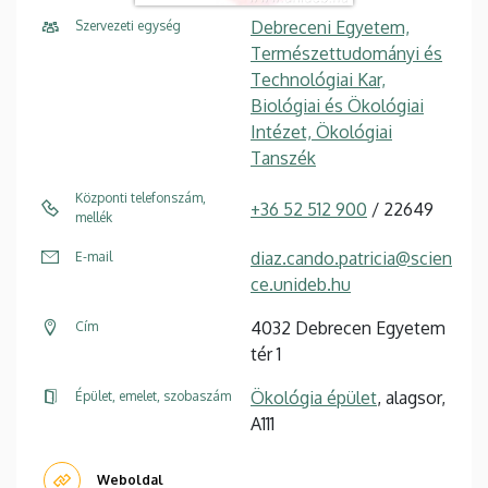
Debreceni Egyetem,
Szervezeti egység
Természettudományi és
Technológiai Kar,
Biológiai és Ökológiai
Intézet, Ökológiai
Tanszék
Központi telefonszám,
+36 52 512 900
/ 22649
mellék
diaz.cando.patricia@scien
E-mail
ce.unideb.hu
4032 Debrecen Egyetem
Cím
tér 1
Ökológia épület
, alagsor,
Épület, emelet, szobaszám
A111
Weboldal