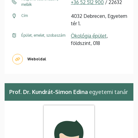
+36 52 512 900
/ 22632
mellék
4032 Debrecen, Egyetem
Cím
tér 1.
Ökológia épület
,
Épület, emelet, szobaszám
földszint, 018
Weboldal
Prof. Dr. Kundrát-Simon Edina
egyetemi tanár