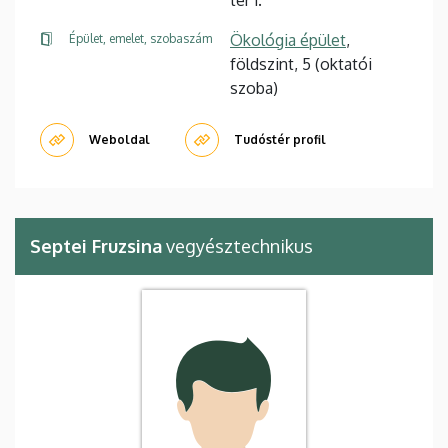
tér 1.
Ökológia épület
,
Épület, emelet, szobaszám
földszint, 5 (oktatói
szoba)
Weboldal
Tudóstér profil
Septei Fruzsina
vegyésztechnikus