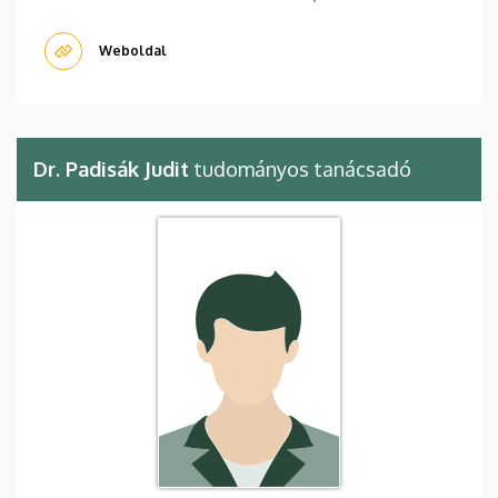
Weboldal
Dr. Padisák Judit
tudományos tanácsadó