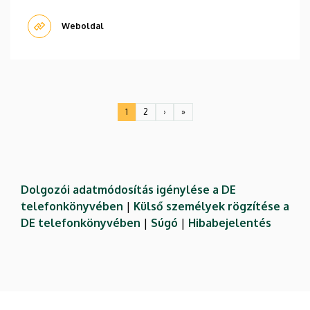
Weboldal
Oldalszámozás
1
2
›
»
Jelenlegi
Oldal
Következő
Utolsó
oldal
oldal
oldal
Dolgozói adatmódosítás igénylése a DE
telefonkönyvében
|
Külső személyek rögzítése a
DE telefonkönyvében
|
Súgó
|
Hibabejelentés