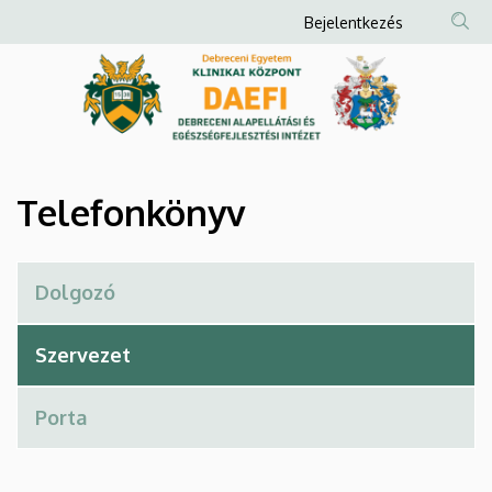
Telefonkönyv
Ugrás
Anonim
Bejelentkezés
a
Felhasználói
|
tartalomra
fiók
Debreceni
menüje
Alapellátási
és
Telefonkönyv
Egészségfejlesztési
Intézet