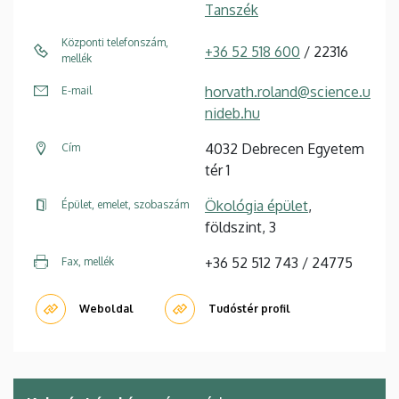
Tanszék
Központi telefonszám,
+36 52 518 600
/ 22316
mellék
horvath.roland@science.u
E-mail
nideb.hu
4032 Debrecen Egyetem
Cím
tér 1
Ökológia épület
,
Épület, emelet, szobaszám
földszint, 3
+36 52 512 743 / 24775
Fax, mellék
Weboldal
Tudóstér profil