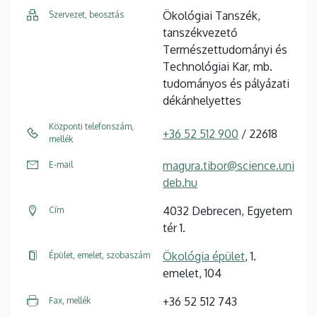
Ökológiai Tanszék,
Szervezet, beosztás
tanszékvezető
Természettudományi és
Technológiai Kar, mb.
tudományos és pályázati
dékánhelyettes
Központi telefonszám,
+36 52 512 900
/ 22618
mellék
magura.tibor@science.uni
E-mail
deb.hu
4032 Debrecen, Egyetem
Cím
tér 1.
Ökológia épület
, 1.
Épület, emelet, szobaszám
emelet, 104
+36 52 512 743
Fax, mellék