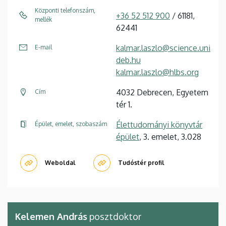
Központi telefonszám,
+36 52 512 900
/ 61181,
mellék
62441
kalmar.laszlo@science.uni
E-mail
deb.hu
kalmar.laszlo@hlbs.org
4032 Debrecen, Egyetem
Cím
tér 1.
Élettudományi könyvtár
Épület, emelet, szobaszám
épület
, 3. emelet, 3.028
Weboldal
Tudóstér profil
Kelemen András
posztdoktor