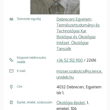
Debreceni Egyetem,
Szervezeti egység
Természettudományi és
Technológiai Kar,
Biológiai és Ökológiai
Intézet, Ökológiai
Tanszék
Központi telefonszám,
+36 52 512 900
/ 22616
mellék
mizser.szabolcs@science.
E-mail
unideb.hu
4032 Debrecen, Egyetem
Cím
tér 1.
Ökológia épület
, 1.
Épület, emelet, szobaszám
emelet, 106