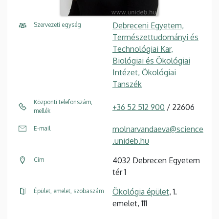
Debreceni Egyetem,
Szervezeti egység
Természettudományi és
Technológiai Kar,
Biológiai és Ökológiai
Intézet, Ökológiai
Tanszék
Központi telefonszám,
+36 52 512 900
/ 22606
mellék
molnarvandaeva@science
E-mail
.unideb.hu
4032 Debrecen Egyetem
Cím
tér 1
Ökológia épület
, 1.
Épület, emelet, szobaszám
emelet, 111