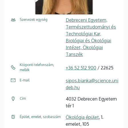
Debreceni Egyetem,
Szervezeti egység
Természettudományi és
Technológiai Kar,
Biológiai és Ökológiai
Intézet, Ökológiai
Tanszék
Központi telefonszám,
+36 52 512 900
/ 22625
mellék
sipos.bianka@science.uni
E-mail
deb.hu
4032 Debrecen Egyetem
Cím
tér 1
Ökológia épület
, 1.
Épület, emelet, szobaszám
emelet, 105