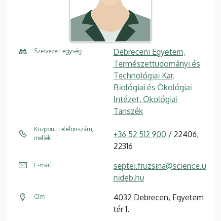
Debreceni Egyetem,
Szervezeti egység
Természettudományi és
Technológiai Kar,
Biológiai és Ökológiai
Intézet, Ökológiai
Tanszék
Központi telefonszám,
+36 52 512 900
/ 22406,
mellék
22316
septei.fruzsina@science.u
E-mail
nideb.hu
4032 Debrecen, Egyetem
Cím
tér 1.