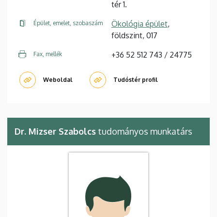
tér 1.
Ökológia épület
,
Épület, emelet, szobaszám
földszint, 017
+36 52 512 743 / 24775
Fax, mellék
Weboldal
Tudóstér profil
Dr. Mizser Szabolcs
tudományos munkatárs