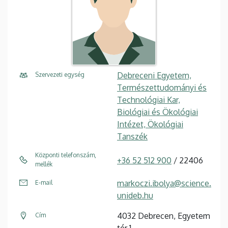
Debreceni Egyetem,
Szervezeti egység
Természettudományi és
Technológiai Kar,
Biológiai és Ökológiai
Intézet, Ökológiai
Tanszék
Központi telefonszám,
+36 52 512 900
/ 22406
mellék
markoczi.ibolya@science.
E-mail
unideb.hu
4032 Debrecen, Egyetem
Cím