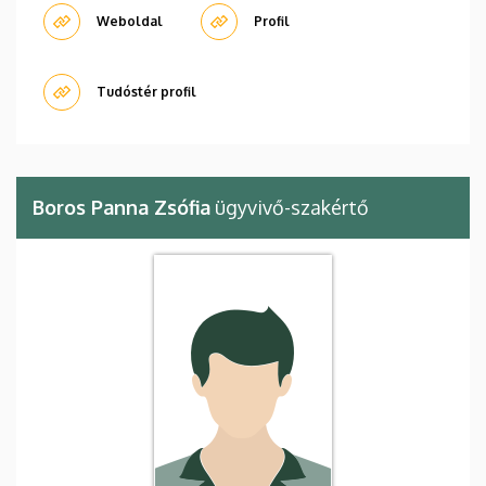
Weboldal
Profil
Tudóstér profil
Boros Panna Zsófia
ügyvivő-szakértő