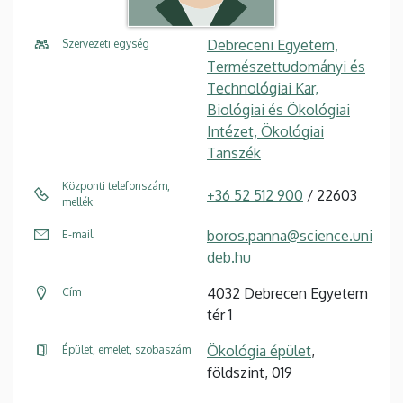
Debreceni Egyetem,
Szervezeti egység
Természettudományi és
Technológiai Kar,
Biológiai és Ökológiai
Intézet, Ökológiai
Tanszék
Központi telefonszám,
+36 52 512 900
/ 22603
mellék
boros.panna@science.uni
E-mail
deb.hu
4032 Debrecen Egyetem
Cím
tér 1
Ökológia épület
,
Épület, emelet, szobaszám
földszint, 019