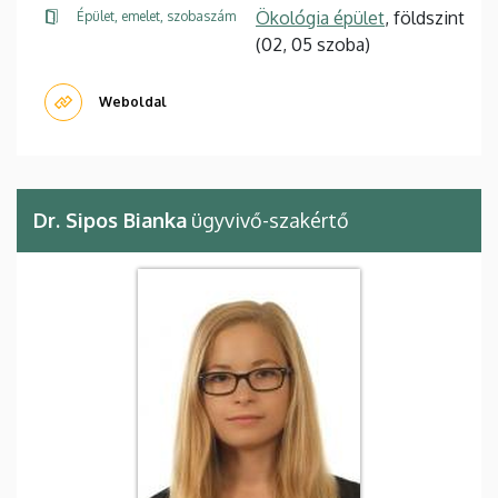
Ökológia épület
, földszint
Épület, emelet, szobaszám
(02, 05 szoba)
Weboldal
Dr. Sipos Bianka
ügyvivő-szakértő