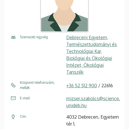
Debreceni Egyetem,
Szervezeti egység
Természettudományi és
Technológiai Kar,
Biológiai és Ökológiai
Intézet, Ökológiai
Tanszék
Központi telefonszám,
+36 52 512 900
/ 22616
mellék
mizser.szabolcs@science.
E-mail
unideb.hu
4032 Debrecen, Egyetem
Cím
tér 1.