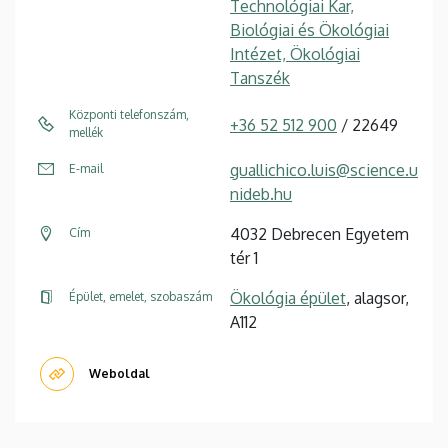
Technológiai Kar,
Biológiai és Ökológiai
Intézet, Ökológiai
Tanszék
Központi telefonszám,
+36 52 512 900
/ 22649
mellék
guallichico.luis@science.u
E-mail
nideb.hu
4032 Debrecen Egyetem
Cím
tér 1
Ökológia épület
, alagsor,
Épület, emelet, szobaszám
A112
Weboldal