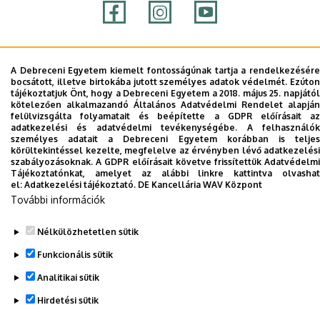
Adatvédelem
Adatvédelem
A Debreceni Egyetem kiemelt fontosságúnak tartja a rendelkezésére
bocsátott, illetve birtokába jutott személyes adatok védelmét. Ezúton
tájékoztatjuk Önt, hogy a Debreceni Egyetem a 2018. május 25. napjától
Szerzői jog © 2026 Unideb
kötelezően alkalmazandó Általános Adatvédelmi Rendelet alapján
felülvizsgálta folyamatait és beépítette a GDPR előírásait az
adatkezelési és adatvédelmi tevékenységébe. A felhasználók
személyes adatait a Debreceni Egyetem korábban is teljes
körültekintéssel kezelte, megfelelve az érvényben lévő adatkezelési
szabályozásoknak. A GDPR előírásait követve frissítettük Adatvédelmi
Tájékoztatónkat, amelyet az alábbi linkre kattintva olvashat
el:
Adatkezelési tájékoztató.
DE Kancellária WAV Központ
További információk
Nélkülözhetetlen sütik
Funkcionális sütik
Analitikai sütik
Hirdetési sütik