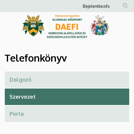
Telefonkönyv
Ugrás
Anonim
Bejelentkezés
a
Felhasználói
|
tartalomra
fiók
Debreceni
menüje
Alapellátási
és
Telefonkönyv
Egészségfejlesztési
Intézet