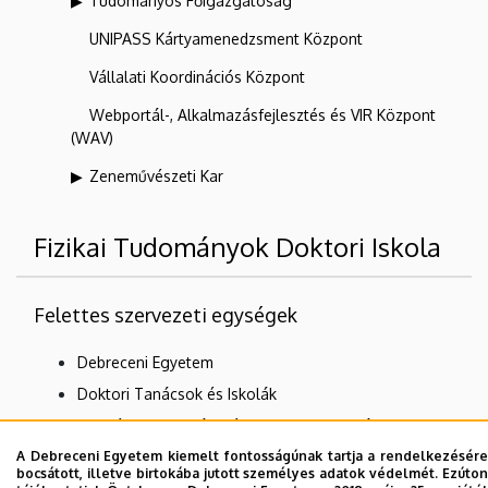
Tudományos Főigazgatóság
UNIPASS Kártyamenedzsment Központ
Vállalati Koordinációs Központ
Webportál-, Alkalmazásfejlesztés és VIR Központ
(WAV)
Zeneművészeti Kar
Fizikai Tudományok Doktori Iskola
Felettes szervezeti egységek
Debreceni Egyetem
Doktori Tanácsok és Iskolák
Természettudományi és Műszaki Tudományi Doktori
Tanács
A Debreceni Egyetem kiemelt fontosságúnak tartja a rendelkezésére
bocsátott, illetve birtokába jutott személyes adatok védelmét. Ezúton