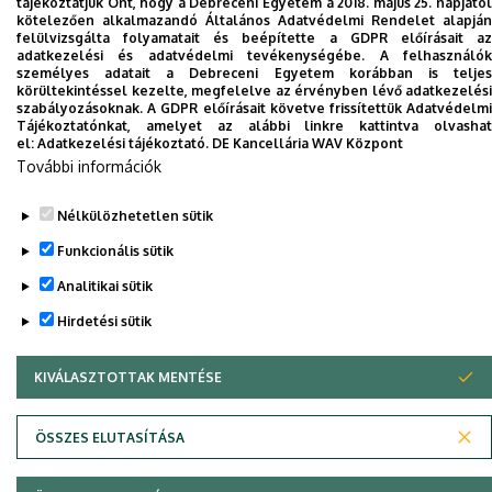
tájékoztatjuk Önt, hogy a Debreceni Egyetem a 2018. május 25. napjától
kötelezően alkalmazandó Általános Adatvédelmi Rendelet alapján
Dolgozói adatmódosítás igénylése a DE
felülvizsgálta folyamatait és beépítette a GDPR előírásait az
adatkezelési és adatvédelmi tevékenységébe. A felhasználók
telefonkönyvében
|
Külső személyek rögzítése a
személyes adatait a Debreceni Egyetem korábban is teljes
DE telefonkönyvében
|
Súgó
|
Hibabejelentés
körültekintéssel kezelte, megfelelve az érvényben lévő adatkezelési
szabályozásoknak. A GDPR előírásait követve frissítettük Adatvédelmi
Tájékoztatónkat, amelyet az alábbi linkre kattintva olvashat
el:
Adatkezelési tájékoztató.
DE Kancellária WAV Központ
További információk
Nélkülözhetetlen sütik
Funkcionális sütik
Analitikai sütik
Adatvédelem
Adatvédelem
Hirdetési sütik
KIVÁLASZTOTTAK MENTÉSE
WITHDRAW CONSENT
Szerzői jog © 2026 Unideb
ÖSSZES ELUTASÍTÁSA