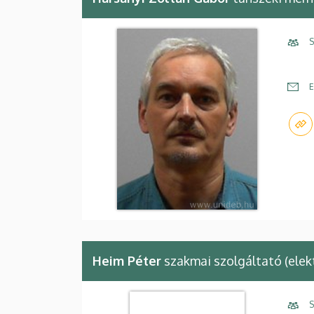
S
E
Heim Péter
szakmai szolgáltató (elek
S