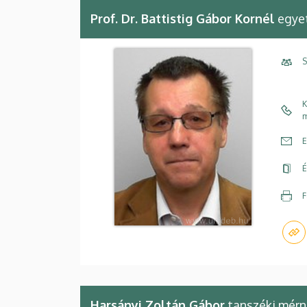
Prof. Dr. Battistig Gábor Kornél
egyet
S
K
m
E
É
F
Harsányi Zoltán Gábor
tanszéki mér