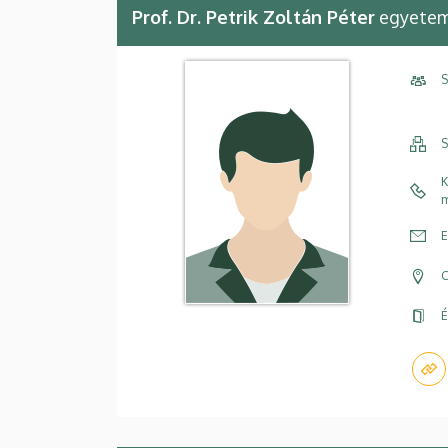
Prof. Dr. Petrik Zoltán Péter
egyetem
S
S
K
m
E
C
É