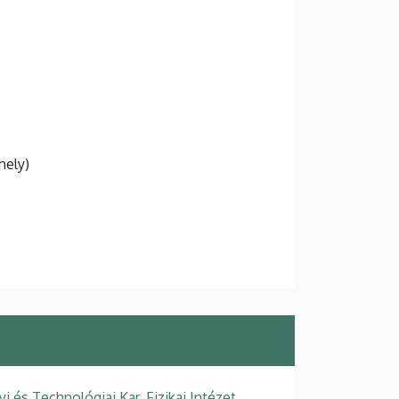
hely)
s Technológiai Kar, Fizikai Intézet,