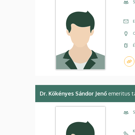
S
E
C
É
Dr. Kökényes Sándor Jenő
emeritus 
S
K