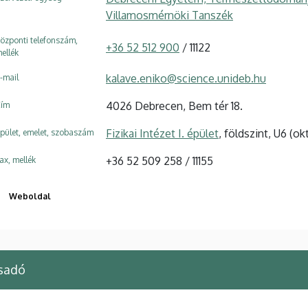
Villamosmérnöki Tanszék
özponti telefonszám,
+36 52 512 900
/ 11122
ellék
kalave.eniko@science.unideb.hu
-mail
4026 Debrecen, Bem tér 18.
ím
Fizikai Intézet I. épület
, földszint, U6 (ok
pület, emelet, szobaszám
+36 52 509 258 / 11155
ax, mellék
Weboldal
sadó