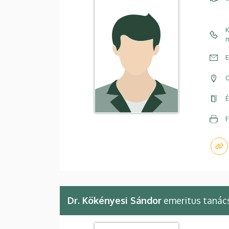
K
m
E
C
É
F
Dr. Kökényesi Sándor
emeritus tanác