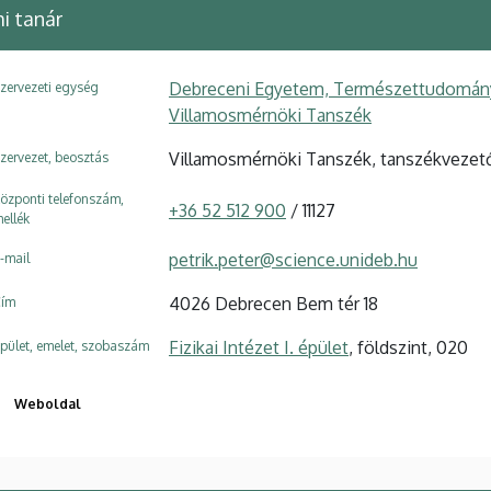
i tanár
Debreceni Egyetem, Természettudományi é
zervezeti egység
Villamosmérnöki Tanszék
Villamosmérnöki Tanszék, tanszékvezet
zervezet, beosztás
özponti telefonszám,
+36 52 512 900
/ 11127
ellék
petrik.peter@science.unideb.hu
-mail
4026 Debrecen Bem tér 18
ím
Fizikai Intézet I. épület
, földszint, 020
pület, emelet, szobaszám
Weboldal