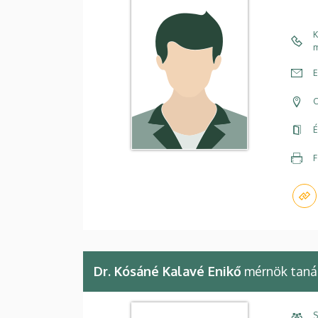
K
m
E
C
É
F
Dr. Kósáné Kalavé Enikő
mérnök taná
S