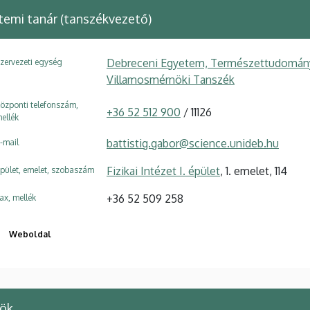
emi tanár (tanszékvezető)
Debreceni Egyetem, Természettudományi é
zervezeti egység
Villamosmérnöki Tanszék
özponti telefonszám,
+36 52 512 900
/ 11126
ellék
battistig.gabor@science.unideb.hu
-mail
Fizikai Intézet I. épület
, 1. emelet, 114
pület, emelet, szobaszám
+36 52 509 258
ax, mellék
Weboldal
nök