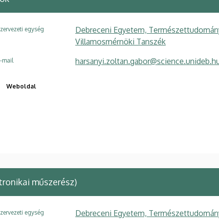
Debreceni Egyetem, Természettudományi é
zervezeti egység
Villamosmérnöki Tanszék
harsanyi.zoltan.gabor@science.unideb.h
-mail
Weboldal
tronikai műszerész)
Debreceni Egyetem, Természettudományi é
zervezeti egység