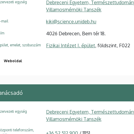
Debreceni Egyetem, Természettudományi é
zervezeti egység
Villamosmérnöki Tanszék
kiki@science.unideb.hu
-mail
4026 Debrecen, Bem tér 18.
ím
Fizikai Intézet I. épület
, földszint, F022
pület, emelet, szobaszám
Weboldal
tanácsadó
Debreceni Egyetem, Természettudományi é
zervezeti egység
Villamosmérnöki Tanszék
özponti telefonszám,
+36 52 512 900
/ 11151