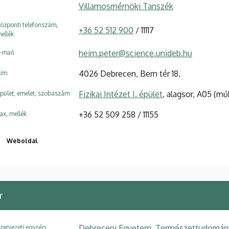
Villamosmérnöki Tanszék
özponti telefonszám,
+36 52 512 900
/ 11117
ellék
heim.peter@science.unideb.hu
-mail
4026 Debrecen, Bem tér 18.
ím
Fizikai Intézet I. épület
, alagsor, A05 (mű
pület, emelet, szobaszám
+36 52 509 258 / 11155
ax, mellék
Weboldal
r
Debreceni Egyetem, Természettudományi é
zervezeti egység