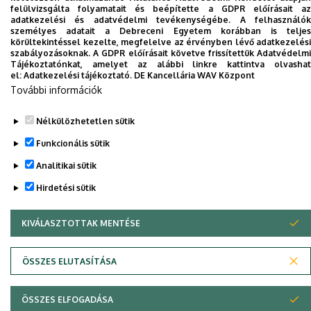
felülvizsgálta folyamatait és beépítette a GDPR előírásait az
Dolgozói adatmódosítás igénylése a DE
adatkezelési és adatvédelmi tevékenységébe. A felhasználók
telefonkönyvében
|
Külső személyek rögzítése a
személyes adatait a Debreceni Egyetem korábban is teljes
körültekintéssel kezelte, megfelelve az érvényben lévő adatkezelési
DE telefonkönyvében
|
Súgó
|
Hibabejelentés
szabályozásoknak. A GDPR előírásait követve frissítettük Adatvédelmi
Tájékoztatónkat, amelyet az alábbi linkre kattintva olvashat
el:
Adatkezelési tájékoztató.
DE Kancellária WAV Központ
További információk
Nélkülözhetetlen sütik
Funkcionális sütik
Analitikai sütik
Hirdetési sütik
Adatvédelem
Adatvédelem
KIVÁLASZTOTTAK MENTÉSE
WITHDRAW CONSENT
Szerzői jog © 2026 Unideb
ÖSSZES ELUTASÍTÁSA
ÖSSZES ELFOGADÁSA