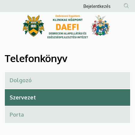
Telefonkönyv
Ugrás
Anonim
Bejelentkezés
a
Felhasználói
|
tartalomra
fiók
Debreceni
menüje
Alapellátási
és
Telefonkönyv
Egészségfejlesztési
Intézet