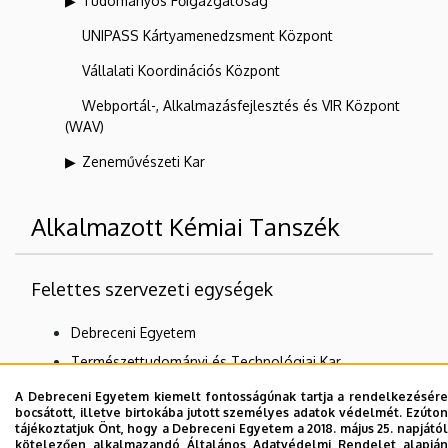
Tudományos Főigazgatóság
UNIPASS Kártyamenedzsment Központ
Vállalati Koordinációs Központ
Webportál-, Alkalmazásfejlesztés és VIR Központ
(WAV)
Zeneművészeti Kar
Alkalmazott Kémiai Tanszék
Felettes szervezeti egységek
Debreceni Egyetem
Természettudományi és Technológiai Kar
Kémiai Intézet
A Debreceni Egyetem kiemelt fontosságúnak tartja a rendelkezésére
bocsátott, illetve birtokába jutott személyes adatok védelmét. Ezúton
tájékoztatjuk Önt, hogy a Debreceni Egyetem a 2018. május 25. napjától
kötelezően alkalmazandó Általános Adatvédelmi Rendelet alapján