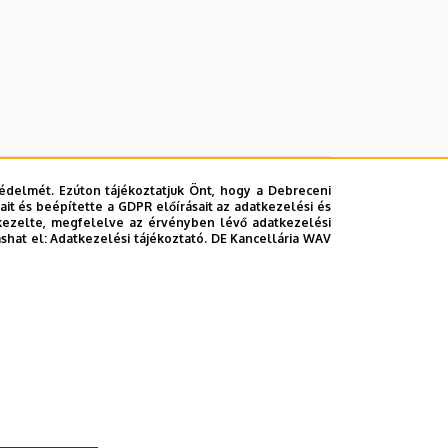
édelmét. Ezúton tájékoztatjuk Önt, hogy a Debreceni
it és beépítette a GDPR előírásait az adatkezelési és
kezelte, megfelelve az érvényben lévő adatkezelési
ashat el:
Adatkezelési tájékoztató.
DE Kancellária WAV
lefonkönyvében
|
Súgó
|
Hibabejelentés