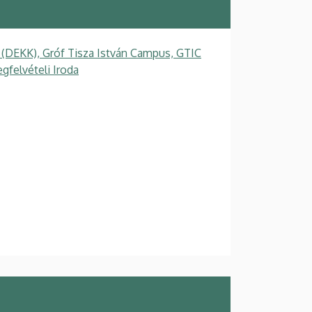
 (DEKK), Gróf Tisza István Campus, GTIC
felvételi Iroda