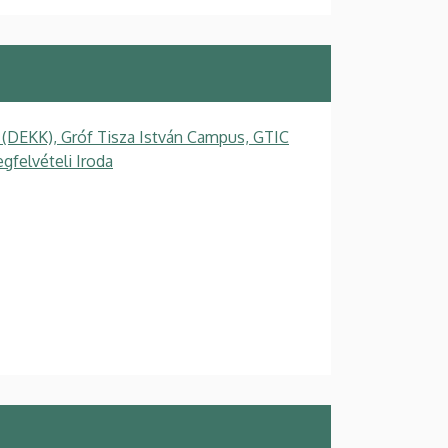
 (DEKK), Gróf Tisza István Campus, GTIC
felvételi Iroda