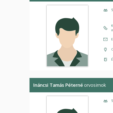
S
K
m
E
C
É
Ináncsi Tamás Péterné
orvosirnok
S