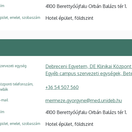
4100 Berettyóújfalu Orbán Balázs tér 1.
ím
Hotel épület, földszint
pület, emelet, szobaszám
Debreceni Egyetem, DE Klinikai Központ
zervezeti egység
Egyéb campus szervezeti egységek, Beteg
özponti telefonszám,
+36 54 507 560
ellék
mermeze.gyorgyne@med.unideb.hu
-mail
4100 Berettyóújfalu Orbán Balázs tér 1.
ím
Hotel épület, földszint
pület, emelet, szobaszám