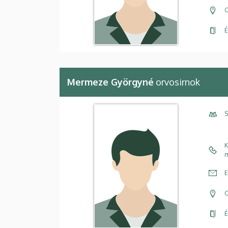
C
É
Mermeze Györgyné
orvosirnok
S
K
m
E
C
É