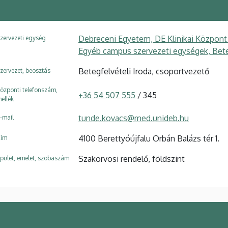
Debreceni Egyetem, DE Klinikai Központ
zervezeti egység
Egyéb campus szervezeti egységek, Beteg
Betegfelvételi Iroda, csoportvezető
zervezet, beosztás
özponti telefonszám,
+36 54 507 555
/ 345
ellék
tunde.kovacs@med.unideb.hu
-mail
4100 Berettyóújfalu Orbán Balázs tér 1.
ím
Szakorvosi rendelő, földszint
pület, emelet, szobaszám