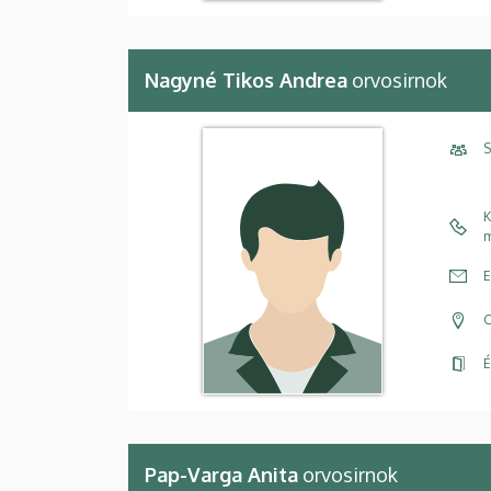
Nagyné Tikos Andrea
orvosirnok
S
K
m
E
C
É
Pap-Varga Anita
orvosirnok