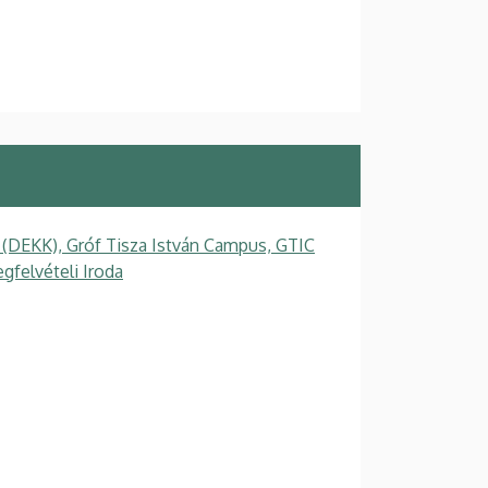
 (DEKK), Gróf Tisza István Campus, GTIC
felvételi Iroda