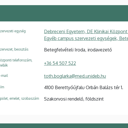
Debreceni Egyetem, DE Klinikai Központ
zervezeti egység
Egyéb campus szervezeti egységek, Beteg
Betegfelvételi Iroda, irodavezető
zervezet, beosztás
özponti telefonszám,
+36 54 507 522
ellék
toth.boglarka@med.unideb.hu
-mail
4100 Berettyóújfalu Orbán Balázs tér 1.
ím
Szakorvosi rendelő, földszint
pület, emelet, szobaszám