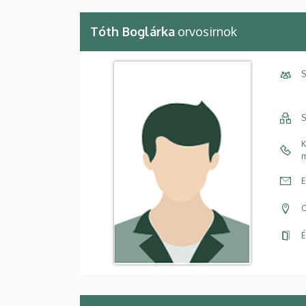
Tóth Boglárka
orvosirnok
S
S
K
m
E
C
É