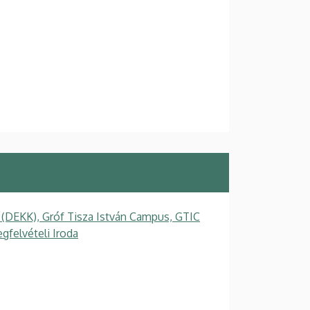
 (DEKK), Gróf Tisza István Campus, GTIC
felvételi Iroda