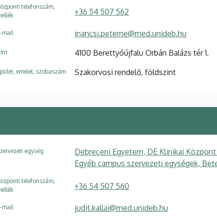
özponti telefonszám,
+36 54 507 562
ellék
inancsi.peterne@med.unideb.hu
-mail
4100 Berettyóújfalu Orbán Balázs tér 1.
ím
Szakorvosi rendelő, földszint
pület, emelet, szobaszám
Debreceni Egyetem, DE Klinikai Központ
zervezeti egység
Egyéb campus szervezeti egységek, Beteg
özponti telefonszám,
+36 54 507 560
ellék
judit.kallai@med.unideb.hu
-mail