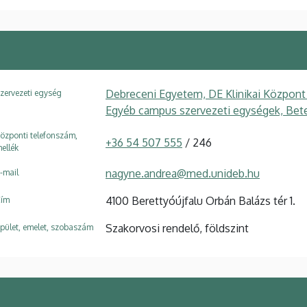
Debreceni Egyetem, DE Klinikai Központ
zervezeti egység
Egyéb campus szervezeti egységek, Beteg
özponti telefonszám,
+36 54 507 555
/ 246
ellék
nagyne.andrea@med.unideb.hu
-mail
4100 Berettyóújfalu Orbán Balázs tér 1.
ím
Szakorvosi rendelő, földszint
pület, emelet, szobaszám