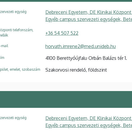
Debreceni Egyetem, DE Klinikai Központ
zervezeti egység
Egyéb campus szervezeti egységek, Beteg
özponti telefonszám,
+36 54 507 522
ellék
horvath.imrene2@med.unideb.hu
-mail
4100 Berettyóújfalu Orbán Balázs tér 1.
ím
Szakorvosi rendelő, földszint
pület, emelet, szobaszám
Debreceni Egyetem, DE Klinikai Központ
zervezeti egység
Egyéb campus szervezeti egységek, Beteg