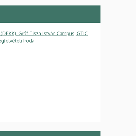
 (DEKK), Gróf Tisza István Campus, GTIC
felvételi Iroda