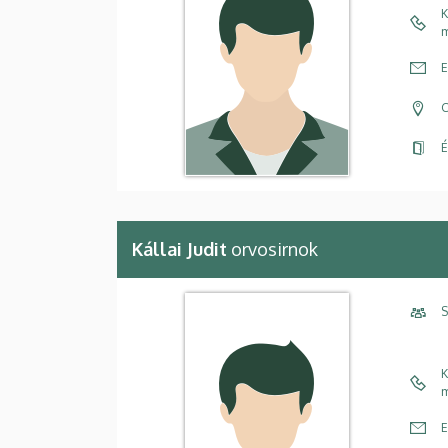
K
m
E
C
É
Kállai Judit
orvosirnok
S
K
m
E