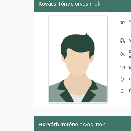
Kovács Tünde
orvosirnok
S
S
K
m
E
C
É
Horváth Imréné
orvosirnok